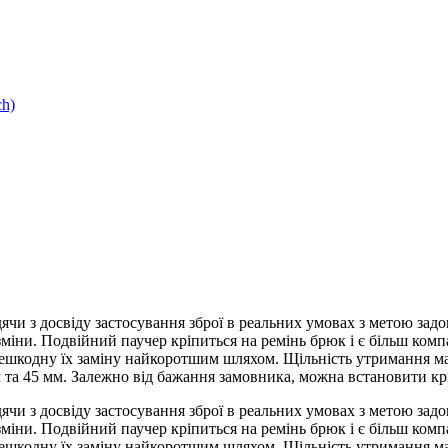
h)
ходячи з досвіду застосування зброї в реальних умовах з метою з
іни. Подвійний паучер кріпиться на ремінь брюк і є більш комп
ерешкодну їх заміну найкоротшим шляхом. Щільність утримання ма
та 45 мм. Залежно від бажання замовника, можна встановити крі
ходячи з досвіду застосування зброї в реальних умовах з метою з
іни. Подвійний паучер кріпиться на ремінь брюк і є більш комп
ерешкодну їх заміну найкоротшим шляхом. Щільність утримання ма