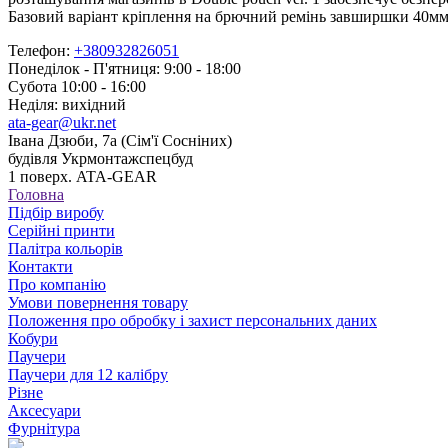
Базовий варіант кріплення на брючний ремінь завширшки 40мм 
Телефон:
+380932826051
Понеділок - П'ятниця: 9:00 - 18:00
Субота 10:00 - 16:00
Неділя: вихідний
ata-gear@ukr.net
Івана Дзюби, 7а (Сім'ї Сосніних)
будівля Укрмонтажспецбуд
1 поверх. ATA-GEAR
Головна
Підбір виробу
Серійні принти
Палітра кольорів
Контакти
Про компанію
Умови повернення товару
Положення про обробку і захист персональних даних
Кобури
Паучери
Паучери для 12 калібру
Різне
Аксесуари
Фурнітура