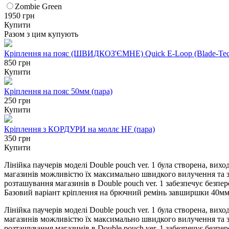
Zombie Green
1950
грн
Купити
Разом з цим купують
Кріплення на пояс (ШВИДКОЗ'ЄМНЕ) Quick E-Loop (Blade-Tec
850 грн
Купити
Кріплення на пояс 50мм (пара)
250 грн
Купити
Кріплення з КОРДУРИ на моллє HF (пара)
350 грн
Купити
Лінійка паучерів моделі Double pouch ver. 1 була створена, ви
магазинів можливістю їх максимально швидкого вилучення та зм
розташування магазинів в Double pouch ver. 1 забезпечує безп
Базовий варіант кріплення на брючний ремінь завширшки 40мм 
Лінійка паучерів моделі Double pouch ver. 1 була створена, ви
магазинів можливістю їх максимально швидкого вилучення та зм
розташування магазинів в Double pouch ver. 1 забезпечує безп