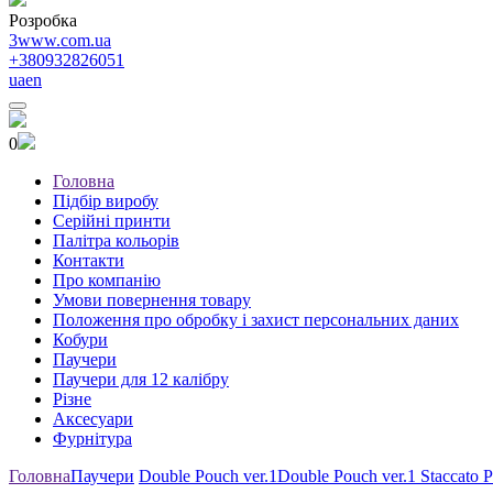
Розробка
3www.com.ua
+380932826051
ua
en
0
Головна
Підбір виробу
Серійні принти
Палітра кольорів
Контакти
Про компанію
Умови повернення товару
Положення про обробку і захист персональних даних
Кобури
Паучери
Паучери для 12 калібру
Різне
Аксесуари
Фурнітура
Головна
Паучери
Double Pouch ver.1
Double Pouch ver.1 Staccato 