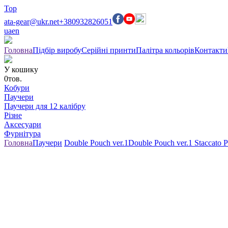
Top
ata-gear@ukr.net
+380932826051
ua
en
Головна
Підбір виробу
Серійні принти
Палітра кольорів
Контакти
У кошику
0
тов.
Кобури
Паучери
Паучери для 12 калібру
Різне
Аксесуари
Фурнітура
Головна
Паучери
Double Pouch ver.1
Double Pouch ver.1 Staccato 