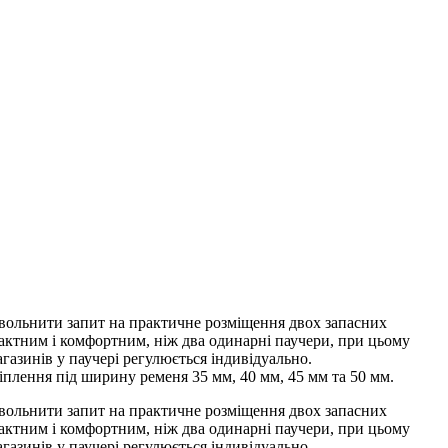
адовольнити запит на практичне розміщення двох запасних
актним і комфортним, ніж два одинарні паучери, при цьому
газинів у паучері регулюється індивідуально.
плення під ширину ременя 35 мм, 40 мм, 45 мм та 50 мм.
адовольнити запит на практичне розміщення двох запасних
актним і комфортним, ніж два одинарні паучери, при цьому
газинів у паучері регулюється індивідуально.