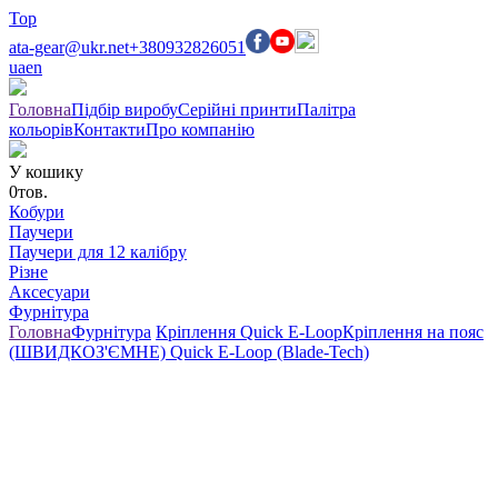
Top
ata-gear@ukr.net
+380932826051
ua
en
Головна
Підбір виробу
Серійні принти
Палітра
кольорів
Контакти
Про компанію
У кошику
0
тов.
Кобури
Паучери
Паучери для 12 калібру
Різне
Аксесуари
Фурнітура
Головна
Фурнітура
Кріплення Quick E-Loop
Кріплення на пояс
(ШВИДКОЗ'ЄМНЕ) Quick E-Loop (Blade-Tech)