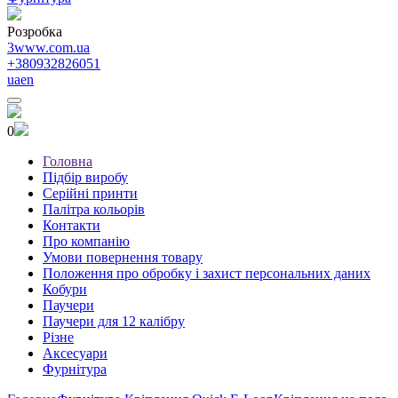
Розробка
3www.com.ua
+380932826051
ua
en
0
Головна
Підбір виробу
Серійні принти
Палітра кольорів
Контакти
Про компанію
Умови повернення товару
Положення про обробку і захист персональних даних
Кобури
Паучери
Паучери для 12 калібру
Різне
Аксесуари
Фурнітура