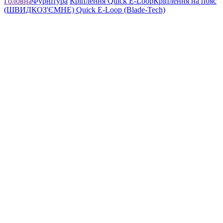
Головна
Фурнітура
Кріплення Quick E-Loop
Кріплення на пояс
(ШВИДКОЗ'ЄМНЕ) Quick E-Loop (Blade-Tech)