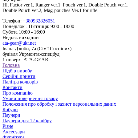
Hit Factor ver.1, Ranger ver.1, Pouch ver.1, Double Pouch ver.1,
Double Pouch ver.2, Mag-pouches Ver.1 for rifle.
Телефон:
+380932826051
Понеділок - П'ятниця: 9:00 - 18:00
Субота 10:00 - 16:00
Неділя: вихідний
ata-gear@ukr.net
Івана Дзюби, 7а (Сім'ї Сосніних)
будівля Укрмонтажспецбуд
1 поверх. ATA-GEAR
Головна
Підбір виробу
Серійні принти
Палітра кольорів
Контакти
Про компанію
Умови повернення товару
Положення про обробку і захист персональних даних
Кобури
Паучери
Паучери для 12 калібру
Різне
Аксесуари
Фурнітура