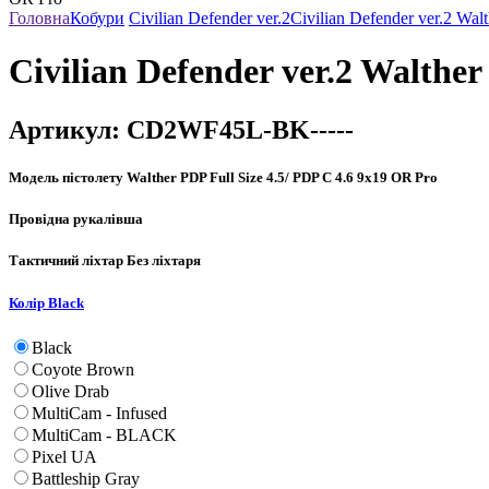
Головна
Кобури
Civilian Defender ver.2
Civilian Defender ver.2 Wal
Civilian Defender ver.2 Walther
Артикул:
CD2WF45L-BK-----
Модель пістолету
Walther PDP Full Size 4.5/ PDP C 4.6 9x19 OR Pro
Провідна рука
лівша
Тактичний ліхтар
Без ліхтаря
Колір
Black
Black
Coyote Brown
Olive Drab
MultiCam - Infused
MultiCam - BLACK
Pixel UA
Battleship Gray