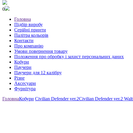
0
Головна
Підбір виробу
Серійні принти
Палітра кольорів
Контакти
Про компанію
Умови повернення товару
Положення про обробку і захист персональних даних
Кобури
Паучери
Паучери для 12 калібру
Різне
Аксесуари
Фурнітура
Головна
Кобури
Civilian Defender ver.2
Civilian Defender ver.2 Wal