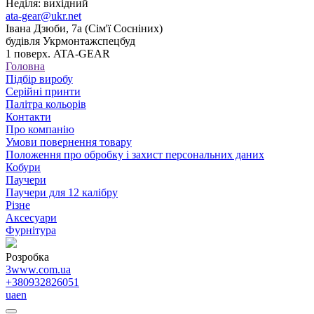
Неділя: вихідний
ata-gear@ukr.net
Івана Дзюби, 7а (Сім'ї Сосніних)
будівля Укрмонтажспецбуд
1 поверх. ATA-GEAR
Головна
Підбір виробу
Серійні принти
Палітра кольорів
Контакти
Про компанію
Умови повернення товару
Положення про обробку і захист персональних даних
Кобури
Паучери
Паучери для 12 калібру
Різне
Аксесуари
Фурнітура
Розробка
3www.com.ua
+380932826051
ua
en