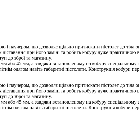
бурою і паучером, що дозволяє щільно притискати пістолет до тіла
діставання при його заміні та робить кобуру дуже практичною в
уп до зброї та магазину.
0 мм або 45 мм, а завдяки встановленому на кобуру спеціальном
літнім одягом навіть габаритні пістолети. Конструкція кобури п
бурою і паучером, що дозволяє щільно притискати пістолет до тіла
діставання при його заміні та робить кобуру дуже практичною в
уп до зброї та магазину.
0 мм або 45 мм, а завдяки встановленому на кобуру спеціальном
літнім одягом навіть габаритні пістолети. Конструкція кобури п