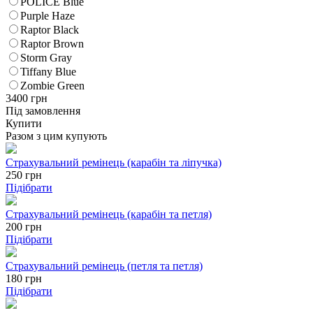
POLICE Blue
Purple Haze
Raptor Black
Raptor Brown
Storm Gray
Tiffany Blue
Zombie Green
3400
грн
Під замовлення
Купити
Разом з цим купують
Страхувальний ремінець (карабін та ліпучка)
250
грн
Підібрати
Страхувальний ремінець (карабін та петля)
200
грн
Підібрати
Страхувальний ремінець (петля та петля)
180
грн
Підібрати