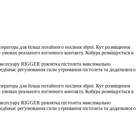
 оператора для більш потайного носіння зброї. Кут розміщення
 умовах реального вогневого контакту. Кобура розміщується в
у аксесуару RIGGER рукоятка пістолета максимально
ередбачає регулювання сили утримання пістолета та додаткового
 оператора для більш потайного носіння зброї. Кут розміщення
 умовах реального вогневого контакту. Кобура розміщується в
у аксесуару RIGGER рукоятка пістолета максимально
ередбачає регулювання сили утримання пістолета та додаткового