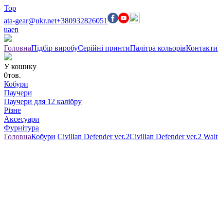
Top
ata-gear@ukr.net
+380932826051
ua
en
Головна
Підбір виробу
Серійні принти
Палітра кольорів
Контакти
У кошику
0
тов.
Кобури
Паучери
Паучери для 12 калібру
Різне
Аксесуари
Фурнітура
Головна
Кобури
Civilian Defender ver.2
Civilian Defender ver.2 Wal