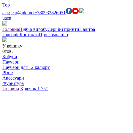
Top
ata-gear@ukr.net
+380932826051
ua
en
Головна
Підбір виробу
Серійні принти
Палітра
кольорів
Контакти
Про компанію
У кошику
0
тов.
Кобури
Паучери
Паучери для 12 калібру
Різне
Аксесуари
Фурнітура
Головна
Крючок 1.75"