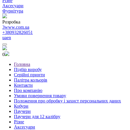
Різне
Аксесуари
Фурнітура
Розробка
3www.com.ua
+380932826051
ua
en
0
Головна
Підбір виробу
Серійні принти
Палітра кольорів
Контакти
Про компанію
Умови повернення товару
Положення про обробку і захист персональних даних
Кобури
Паучери
Паучери для 12 калібру
Різне
Аксесуари