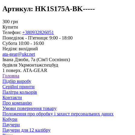
Артикул:
HK1S175A-BK-----
300
грн
Купити
Телефон:
+380932826051
Понеділок - П'ятниця: 9:00 - 18:00
Субота 10:00 - 16:00
Неділя: вихідний
ata-gear@ukr.net
Івана Дзюби, 7а (Сім'ї Сосніних)
будівля Укрмонтажспецбуд
1 поверх. ATA-GEAR
Головна
Підбір виробу
Серійні принти
Палітра кольорів
Контакти
Про компанію
Умови повернення товару
Положення про обробку і захист персональних даних
Кобури
Паучери
Паучери для 12 калібру