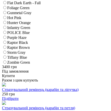
Flat Dark Earth - Fall
Foliage Green
Gunmetal Gray
Hot Pink
Hunter Orange
Infantry Green
POLICE Blue
Purple Haze
Raptor Black
Raptor Brown
Storm Gray
Tiffany Blue
Zombie Green
3400
грн
Під замовлення
Купити
Разом з цим купують
Страхувальний ремінець (карабін та ліпучка)
250
грн
Підібрати
Страхувальний ремінець (карабін та петля)