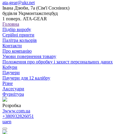
ata-gear@ukr.net
Івана Дзюби, 7а (Сім'ї Сосніних)
будівля Укрмонтажспецбуд
1 поверх. ATA-GEAR
Головна
Підбір виробу
Серійні принти
Палітра кольорів
Контакти
Про компанію
Умови повернення товару
Положення про обробку і захист персональних даних
Кобури
Паучери
Паучери для 12 калібру
Різне
Аксесуари
Фурнітура
Розробка
3www.com.ua
+380932826051
ua
en