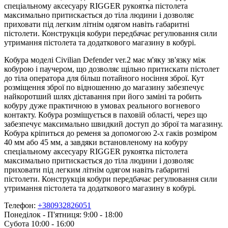
спеціальному аксесуару RIGGER рукоятка пістолета
максимально притискається до тіла людини і дозволяє
приховати під легким літнім одягом навіть габаритні
пістолети. Конструкція кобури передбачає регулювання сили
утримання пістолета та додаткового магазину в кобурі.
Кобура моделі Civilian Defender ver.2 має м'яку зв'язку між
кобурою і паучером, що дозволяє щільно притискати пістолет
до тіла оператора для більш потайного носіння зброї. Кут
розміщення зброї по відношенню до магазину забезпечує
найкоротший шлях діставання при його заміні та робить
кобуру дуже практичною в умовах реального вогневого
контакту. Кобура розміщується в паховій області, через що
забезпечує максимально швидкий доступ до зброї та магазину.
Кобура кріпиться до ременя за допомогою 2-х гаків розміром
40 мм або 45 мм, а завдяки встановленому на кобуру
спеціальному аксесуару RIGGER рукоятка пістолета
максимально притискається до тіла людини і дозволяє
приховати під легким літнім одягом навіть габаритні
пістолети. Конструкція кобури передбачає регулювання сили
утримання пістолета та додаткового магазину в кобурі.
Телефон:
+380932826051
Понеділок - П'ятниця: 9:00 - 18:00
Субота 10:00 - 16:00