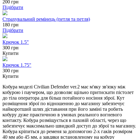
200
грн
Підібрати
Страхувальний ремінець (петля та петля)
180
грн
Підібрати
Крючок 1.5"
300 грн
Купити
Крючок 1.75"
300 грн
Купити
Кобура моделі Civilian Defender ver.2 має м'яку зв'язку між
кобурою і паучером, що дозволяє щільно притискати пістолет
до тіла оператора для більш потайного носіння зброї. Кут
розміщення зброї по відношенню до магазину забезпечує
найкоротший шлях діставання при його заміні та робить
кобуру дуже практичною в умовах реального вогневого
контакту. Кобура розміщується в паховій області, через що
забезпечує максимально швидкий доступ до зброї та магазину.
Кобура кріпиться до ременя за допомогою 2-х гаків розміром
40 мм або 45 мм, а завдяки встановленому на кобуру