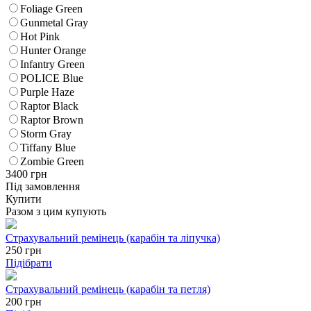
Foliage Green
Gunmetal Gray
Hot Pink
Hunter Orange
Infantry Green
POLICE Blue
Purple Haze
Raptor Black
Raptor Brown
Storm Gray
Tiffany Blue
Zombie Green
3400
грн
Під замовлення
Купити
Разом з цим купують
Страхувальний ремінець (карабін та ліпучка)
250
грн
Підібрати
Страхувальний ремінець (карабін та петля)
200
грн