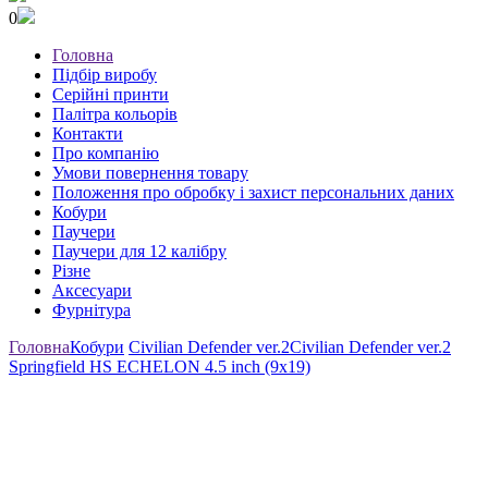
0
Головна
Підбір виробу
Серійні принти
Палітра кольорів
Контакти
Про компанію
Умови повернення товару
Положення про обробку і захист персональних даних
Кобури
Паучери
Паучери для 12 калібру
Різне
Аксесуари
Фурнітура
Головна
Кобури
Civilian Defender ver.2
Civilian Defender ver.2
Springfield HS ECHELON 4.5 inch (9x19)