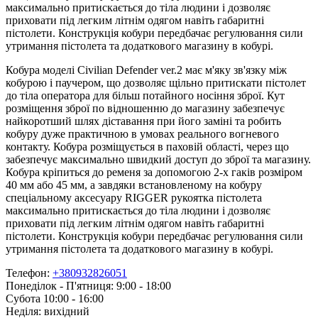
максимально притискається до тіла людини і дозволяє
приховати під легким літнім одягом навіть габаритні
пістолети. Конструкція кобури передбачає регулювання сили
утримання пістолета та додаткового магазину в кобурі.
Кобура моделі Civilian Defender ver.2 має м'яку зв'язку між
кобурою і паучером, що дозволяє щільно притискати пістолет
до тіла оператора для більш потайного носіння зброї. Кут
розміщення зброї по відношенню до магазину забезпечує
найкоротший шлях діставання при його заміні та робить
кобуру дуже практичною в умовах реального вогневого
контакту. Кобура розміщується в паховій області, через що
забезпечує максимально швидкий доступ до зброї та магазину.
Кобура кріпиться до ременя за допомогою 2-х гаків розміром
40 мм або 45 мм, а завдяки встановленому на кобуру
спеціальному аксесуару RIGGER рукоятка пістолета
максимально притискається до тіла людини і дозволяє
приховати під легким літнім одягом навіть габаритні
пістолети. Конструкція кобури передбачає регулювання сили
утримання пістолета та додаткового магазину в кобурі.
Телефон:
+380932826051
Понеділок - П'ятниця: 9:00 - 18:00
Субота 10:00 - 16:00
Неділя: вихідний