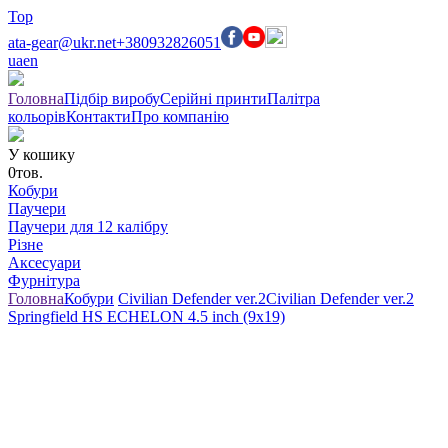
Top
ata-gear@ukr.net
+380932826051
ua
en
Головна
Підбір виробу
Серійні принти
Палітра
кольорів
Контакти
Про компанію
У кошику
0
тов.
Кобури
Паучери
Паучери для 12 калібру
Різне
Аксесуари
Фурнітура
Головна
Кобури
Civilian Defender ver.2
Civilian Defender ver.2
Springfield HS ECHELON 4.5 inch (9x19)