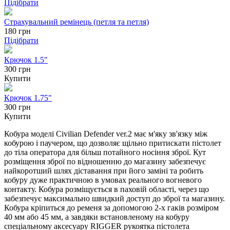
Підібрати
Страхувальний ремінець (петля та петля)
180
грн
Підібрати
Крючок 1.5"
300 грн
Купити
Крючок 1.75"
300 грн
Купити
Кобура моделі Civilian Defender ver.2 має м'яку зв'язку між
кобурою і паучером, що дозволяє щільно притискати пістолет
до тіла оператора для більш потайного носіння зброї. Кут
розміщення зброї по відношенню до магазину забезпечує
найкоротший шлях діставання при його заміні та робить
кобуру дуже практичною в умовах реального вогневого
контакту. Кобура розміщується в паховій області, через що
забезпечує максимально швидкий доступ до зброї та магазину.
Кобура кріпиться до ременя за допомогою 2-х гаків розміром
40 мм або 45 мм, а завдяки встановленому на кобуру
спеціальному аксесуару RIGGER рукоятка пістолета