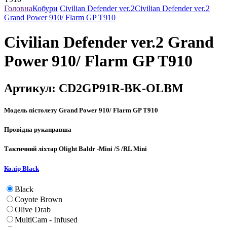
Головна
Кобури
Civilian Defender ver.2
Civilian Defender ver.2
Grand Power 910/ Flarm GP T910
Civilian Defender ver.2 Grand
Power 910/ Flarm GP T910
Артикул:
CD2GP91R-BK-OLBM
Модель пістолету
Grand Power 910/ Flarm GP T910
Провідна рука
правша
Тактичний ліхтар
Olight Baldr -Mini /S /RL Mini
Колір
Black
Black
Coyote Brown
Olive Drab
MultiCam - Infused