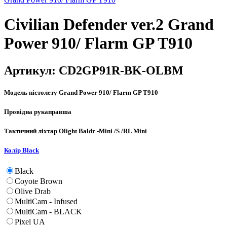
Civilian Defender ver.2 Grand
Power 910/ Flarm GP T910
Артикул:
CD2GP91R-BK-OLBM
Модель пістолету
Grand Power 910/ Flarm GP T910
Провідна рука
правша
Тактичний ліхтар
Olight Baldr -Mini /S /RL Mini
Колір
Black
Black
Coyote Brown
Olive Drab
MultiCam - Infused
MultiCam - BLACK
Pixel UA