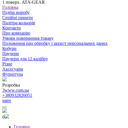
1 поверх. ATA-GEAR
Головна
Підбір виробу
Серійні принти
Палітра кольорів
Контакти
Про компанію
Умови повернення товару
Положення про обробку і захист персональних даних
Кобури
Паучери
Паучери для 12 калібру
Різне
Аксесуари
Фурнітура
Розробка
3www.com.ua
+380932826051
ua
en
0
Головна