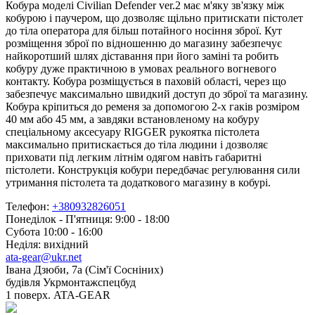
Кобура моделі Civilian Defender ver.2 має м'яку зв'язку між
кобурою і паучером, що дозволяє щільно притискати пістолет
до тіла оператора для більш потайного носіння зброї. Кут
розміщення зброї по відношенню до магазину забезпечує
найкоротший шлях діставання при його заміні та робить
кобуру дуже практичною в умовах реального вогневого
контакту. Кобура розміщується в паховій області, через що
забезпечує максимально швидкий доступ до зброї та магазину.
Кобура кріпиться до ременя за допомогою 2-х гаків розміром
40 мм або 45 мм, а завдяки встановленому на кобуру
спеціальному аксесуару RIGGER рукоятка пістолета
максимально притискається до тіла людини і дозволяє
приховати під легким літнім одягом навіть габаритні
пістолети. Конструкція кобури передбачає регулювання сили
утримання пістолета та додаткового магазину в кобурі.
Телефон:
+380932826051
Понеділок - П'ятниця: 9:00 - 18:00
Субота 10:00 - 16:00
Неділя: вихідний
ata-gear@ukr.net
Івана Дзюби, 7а (Сім'ї Сосніних)
будівля Укрмонтажспецбуд
1 поверх. ATA-GEAR