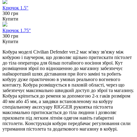
Крючок 1.5"
300 грн
Купити
Крючок 1.75"
300 грн
Купити
Кобура моделі Civilian Defender ver.2 має м'яку зв'язку між
кобурою і паучером, що дозволяє щільно притискати пістолет
до тіла оператора для більш потайного носіння зброї. Кут
розміщення зброї по відношенню до магазину забезпечує
найкоротший шлях діставання при його заміні та робить
кобуру дуже практичною в умовах реального вогневого
контакту. Кобура розміщується в паховій області, через що
забезпечує максимально швидкий доступ до зброї та магазину.
Кобура кріпиться до ременя за допомогою 2-х гаків розміром
40 мм або 45 мм, а завдяки встановленому на кобуру
спеціальному аксесуару RIGGER рукоятка пістолета
максимально притискається до тіла людини і дозволяє
приховати під легким літнім одягом навіть габаритні
пістолети. Конструкція кобури передбачає регулювання сили
утримання пістолета та додаткового магазину в кобурі.