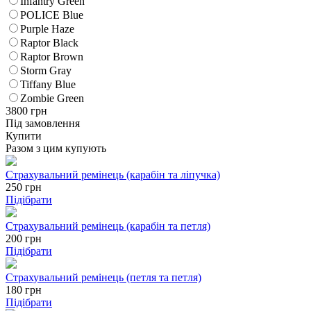
Infantry Green
POLICE Blue
Purple Haze
Raptor Black
Raptor Brown
Storm Gray
Tiffany Blue
Zombie Green
3800
грн
Під замовлення
Купити
Разом з цим купують
Страхувальний ремінець (карабін та ліпучка)
250
грн
Підібрати
Страхувальний ремінець (карабін та петля)
200
грн
Підібрати
Страхувальний ремінець (петля та петля)
180
грн
Підібрати