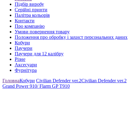
Підбір виробу
Серійні принти
Палітра кольорів
Контакти
Про компанію
Умови повернення товару
Положення про обробку і захист персональних даних
Кобури
Паучери
Паучери для 12 калібру
Різне
Аксесуари
Фурнітура
Головна
Кобури
Civilian Defender ver.2
Civilian Defender ver.2
Grand Power 910/ Flarm GP T910