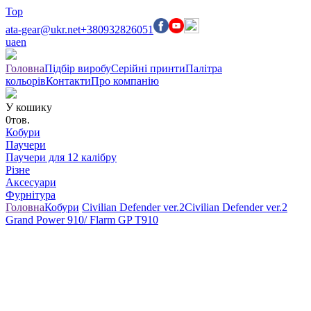
Top
ata-gear@ukr.net
+380932826051
ua
en
Головна
Підбір виробу
Серійні принти
Палітра
кольорів
Контакти
Про компанію
У кошику
0
тов.
Кобури
Паучери
Паучери для 12 калібру
Різне
Аксесуари
Фурнітура
Головна
Кобури
Civilian Defender ver.2
Civilian Defender ver.2
Grand Power 910/ Flarm GP T910