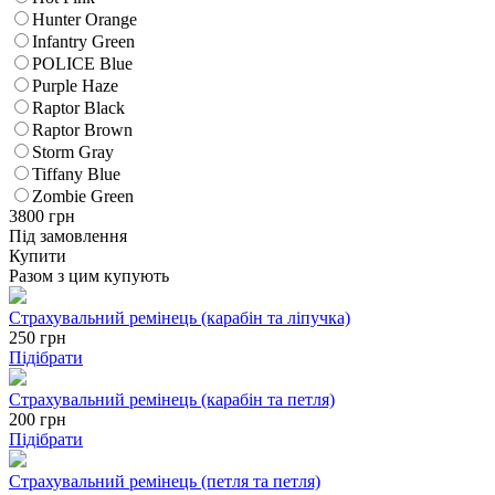
Hunter Orange
Infantry Green
POLICE Blue
Purple Haze
Raptor Black
Raptor Brown
Storm Gray
Tiffany Blue
Zombie Green
3800
грн
Під замовлення
Купити
Разом з цим купують
Страхувальний ремінець (карабін та ліпучка)
250
грн
Підібрати
Страхувальний ремінець (карабін та петля)
200
грн
Підібрати
Страхувальний ремінець (петля та петля)