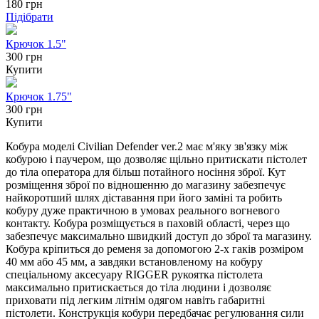
180
грн
Підібрати
Крючок 1.5"
300 грн
Купити
Крючок 1.75"
300 грн
Купити
Кобура моделі Civilian Defender ver.2 має м'яку зв'язку між
кобурою і паучером, що дозволяє щільно притискати пістолет
до тіла оператора для більш потайного носіння зброї. Кут
розміщення зброї по відношенню до магазину забезпечує
найкоротший шлях діставання при його заміні та робить
кобуру дуже практичною в умовах реального вогневого
контакту. Кобура розміщується в паховій області, через що
забезпечує максимально швидкий доступ до зброї та магазину.
Кобура кріпиться до ременя за допомогою 2-х гаків розміром
40 мм або 45 мм, а завдяки встановленому на кобуру
спеціальному аксесуару RIGGER рукоятка пістолета
максимально притискається до тіла людини і дозволяє
приховати під легким літнім одягом навіть габаритні
пістолети. Конструкція кобури передбачає регулювання сили