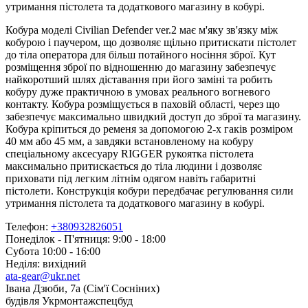
утримання пістолета та додаткового магазину в кобурі.
Кобура моделі Civilian Defender ver.2 має м'яку зв'язку між
кобурою і паучером, що дозволяє щільно притискати пістолет
до тіла оператора для більш потайного носіння зброї. Кут
розміщення зброї по відношенню до магазину забезпечує
найкоротший шлях діставання при його заміні та робить
кобуру дуже практичною в умовах реального вогневого
контакту. Кобура розміщується в паховій області, через що
забезпечує максимально швидкий доступ до зброї та магазину.
Кобура кріпиться до ременя за допомогою 2-х гаків розміром
40 мм або 45 мм, а завдяки встановленому на кобуру
спеціальному аксесуару RIGGER рукоятка пістолета
максимально притискається до тіла людини і дозволяє
приховати під легким літнім одягом навіть габаритні
пістолети. Конструкція кобури передбачає регулювання сили
утримання пістолета та додаткового магазину в кобурі.
Телефон:
+380932826051
Понеділок - П'ятниця: 9:00 - 18:00
Субота 10:00 - 16:00
Неділя: вихідний
ata-gear@ukr.net
Івана Дзюби, 7а (Сім'ї Сосніних)
будівля Укрмонтажспецбуд