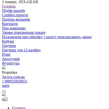
1 поверх. ATA-GEAR
Головна
Підбір виробу
Серійні принти
Палітра кольорів
Контакти
Про компанію
Умови повернення товару
Положення про обробку і захист персональних даних
Кобури
Паучери
Паучери для 12 калібру
Різне
Аксесуари
Фурнітура
Розробка
3www.com.ua
+380932826051
ua
en
0
Головна