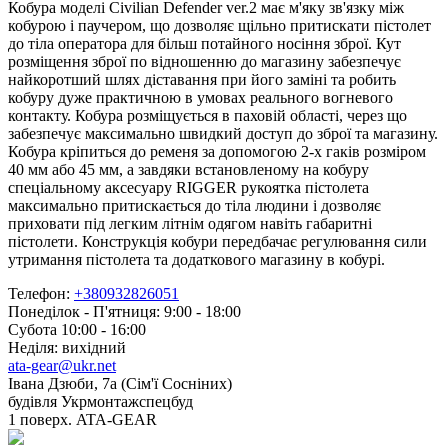
Кобура моделі Civilian Defender ver.2 має м'яку зв'язку між
кобурою і паучером, що дозволяє щільно притискати пістолет
до тіла оператора для більш потайного носіння зброї. Кут
розміщення зброї по відношенню до магазину забезпечує
найкоротший шлях діставання при його заміні та робить
кобуру дуже практичною в умовах реального вогневого
контакту. Кобура розміщується в паховій області, через що
забезпечує максимально швидкий доступ до зброї та магазину.
Кобура кріпиться до ременя за допомогою 2-х гаків розміром
40 мм або 45 мм, а завдяки встановленому на кобуру
спеціальному аксесуару RIGGER рукоятка пістолета
максимально притискається до тіла людини і дозволяє
приховати під легким літнім одягом навіть габаритні
пістолети. Конструкція кобури передбачає регулювання сили
утримання пістолета та додаткового магазину в кобурі.
Телефон:
+380932826051
Понеділок - П'ятниця: 9:00 - 18:00
Субота 10:00 - 16:00
Неділя: вихідний
ata-gear@ukr.net
Івана Дзюби, 7а (Сім'ї Сосніних)
будівля Укрмонтажспецбуд
1 поверх. ATA-GEAR