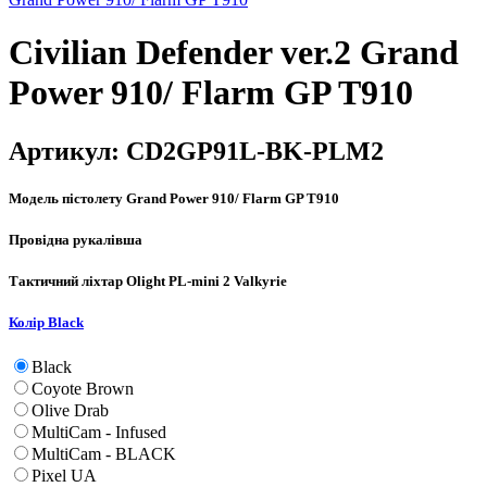
Civilian Defender ver.2 Grand
Power 910/ Flarm GP T910
Артикул:
CD2GP91L-BK-PLM2
Модель пістолету
Grand Power 910/ Flarm GP T910
Провідна рука
лівша
Тактичний ліхтар
Olight PL-mini 2 Valkyrie
Колір
Black
Black
Coyote Brown
Olive Drab
MultiCam - Infused
MultiCam - BLACK
Pixel UA