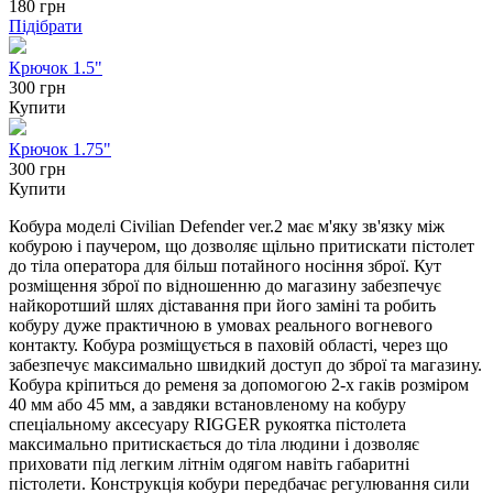
180
грн
Підібрати
Крючок 1.5"
300 грн
Купити
Крючок 1.75"
300 грн
Купити
Кобура моделі Civilian Defender ver.2 має м'яку зв'язку між
кобурою і паучером, що дозволяє щільно притискати пістолет
до тіла оператора для більш потайного носіння зброї. Кут
розміщення зброї по відношенню до магазину забезпечує
найкоротший шлях діставання при його заміні та робить
кобуру дуже практичною в умовах реального вогневого
контакту. Кобура розміщується в паховій області, через що
забезпечує максимально швидкий доступ до зброї та магазину.
Кобура кріпиться до ременя за допомогою 2-х гаків розміром
40 мм або 45 мм, а завдяки встановленому на кобуру
спеціальному аксесуару RIGGER рукоятка пістолета
максимально притискається до тіла людини і дозволяє
приховати під легким літнім одягом навіть габаритні
пістолети. Конструкція кобури передбачає регулювання сили