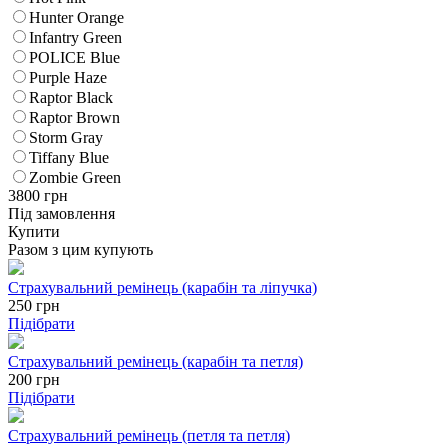
Hunter Orange
Infantry Green
POLICE Blue
Purple Haze
Raptor Black
Raptor Brown
Storm Gray
Tiffany Blue
Zombie Green
3800
грн
Під замовлення
Купити
Разом з цим купують
Страхувальний ремінець (карабін та ліпучка)
250
грн
Підібрати
Страхувальний ремінець (карабін та петля)
200
грн
Підібрати
Страхувальний ремінець (петля та петля)