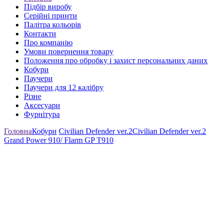
Підбір виробу
Серійні принти
Палітра кольорів
Контакти
Про компанію
Умови повернення товару
Положення про обробку і захист персональних даних
Кобури
Паучери
Паучери для 12 калібру
Різне
Аксесуари
Фурнітура
Головна
Кобури
Civilian Defender ver.2
Civilian Defender ver.2
Grand Power 910/ Flarm GP T910