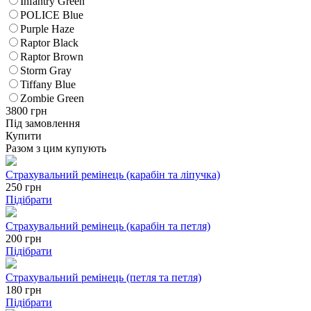
Infantry Green
POLICE Blue
Purple Haze
Raptor Black
Raptor Brown
Storm Gray
Tiffany Blue
Zombie Green
3800
грн
Під замовлення
Купити
Разом з цим купують
Страхувальний ремінець (карабін та ліпучка)
250
грн
Підібрати
Страхувальний ремінець (карабін та петля)
200
грн
Підібрати
Страхувальний ремінець (петля та петля)
180
грн
Підібрати