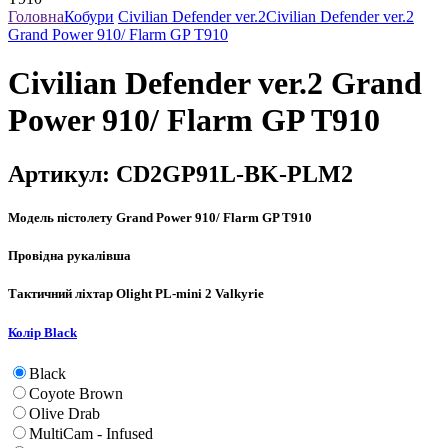
Головна
Кобури
Civilian Defender ver.2
Civilian Defender ver.2
Grand Power 910/ Flarm GP T910
Civilian Defender ver.2 Grand
Power 910/ Flarm GP T910
Артикул:
CD2GP91L-BK-PLM2
Модель пістолету
Grand Power 910/ Flarm GP T910
Провідна рука
лівша
Тактичний ліхтар
Olight PL-mini 2 Valkyrie
Колір
Black
Black
Coyote Brown
Olive Drab
MultiCam - Infused