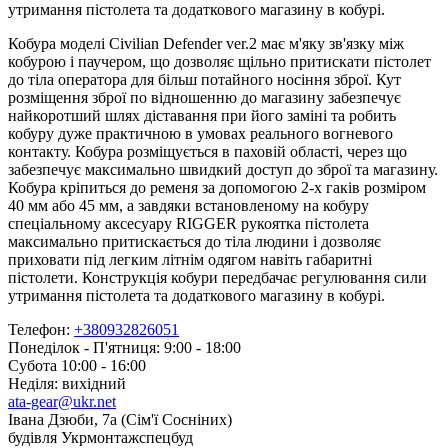
утримання пістолета та додаткового магазину в кобурі.
Кобура моделі Civilian Defender ver.2 має м'яку зв'язку між
кобурою і паучером, що дозволяє щільно притискати пістолет
до тіла оператора для більш потайного носіння зброї. Кут
розміщення зброї по відношенню до магазину забезпечує
найкоротший шлях діставання при його заміні та робить
кобуру дуже практичною в умовах реального вогневого
контакту. Кобура розміщується в паховій області, через що
забезпечує максимально швидкий доступ до зброї та магазину.
Кобура кріпиться до ременя за допомогою 2-х гаків розміром
40 мм або 45 мм, а завдяки встановленому на кобуру
спеціальному аксесуару RIGGER рукоятка пістолета
максимально притискається до тіла людини і дозволяє
приховати під легким літнім одягом навіть габаритні
пістолети. Конструкція кобури передбачає регулювання сили
утримання пістолета та додаткового магазину в кобурі.
Телефон:
+380932826051
Понеділок - П'ятниця: 9:00 - 18:00
Субота 10:00 - 16:00
Неділя: вихідний
ata-gear@ukr.net
Івана Дзюби, 7а (Сім'ї Сосніних)
будівля Укрмонтажспецбуд