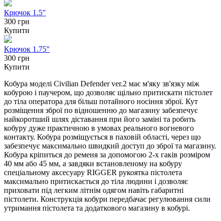
Крючок 1.5"
300 грн
Купити
Крючок 1.75"
300 грн
Купити
Кобура моделі Civilian Defender ver.2 має м'яку зв'язку між
кобурою і паучером, що дозволяє щільно притискати пістолет
до тіла оператора для більш потайного носіння зброї. Кут
розміщення зброї по відношенню до магазину забезпечує
найкоротший шлях діставання при його заміні та робить
кобуру дуже практичною в умовах реального вогневого
контакту. Кобура розміщується в паховій області, через що
забезпечує максимально швидкий доступ до зброї та магазину.
Кобура кріпиться до ременя за допомогою 2-х гаків розміром
40 мм або 45 мм, а завдяки встановленому на кобуру
спеціальному аксесуару RIGGER рукоятка пістолета
максимально притискається до тіла людини і дозволяє
приховати під легким літнім одягом навіть габаритні
пістолети. Конструкція кобури передбачає регулювання сили
утримання пістолета та додаткового магазину в кобурі.