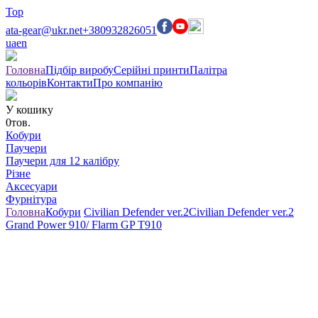
Top
ata-gear@ukr.net
+380932826051
ua
en
Головна
Підбір виробу
Серійні принти
Палітра
кольорів
Контакти
Про компанію
У кошику
0
тов.
Кобури
Паучери
Паучери для 12 калібру
Різне
Аксесуари
Фурнітура
Головна
Кобури
Civilian Defender ver.2
Civilian Defender ver.2
Grand Power 910/ Flarm GP T910