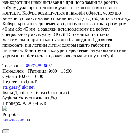
найкоротший шлях діставання при його заміні та робить
кобуру дуже практичною в умовах реального вогневого
контакту. Кобура розміщується в паховій області, через що
забезпечує максимально швидкий доступ до зброї та магазину.
Кобура кріпиться до ременя за допомогою 2-х гаків розміром
40 мм або 45 мм, а завдяки встановленому на кобуру
спеціальному аксесуару RIGGER рукоятка пістолета
максимально притискається до тіла людини і дозволяє
приховати під легким літнім одягом навіть габаритні
пістолети. Конструкція кобури передбачає регулювання сили
утримання пістолета та додаткового магазину в кобурі.
Телефон:
+380932826051
Понеділок - П'ятниця: 9:00 - 18:00
Субота 10:00 - 16:00
Неділя: вихідний
ata-gear@ukr.net
Івана Дзюби, 7а (Сім'ї Сосніних)
будівля Укрмонтажспецбуд
1 поверх. ATA-GEAR
Розробка
3www.com.ua
×