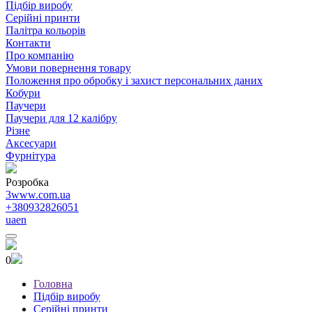
Підбір виробу
Серійні принти
Палітра кольорів
Контакти
Про компанію
Умови повернення товару
Положення про обробку і захист персональних даних
Кобури
Паучери
Паучери для 12 калібру
Різне
Аксесуари
Фурнітура
Розробка
3www.com.ua
+380932826051
ua
en
0
Головна
Підбір виробу
Серійні принти