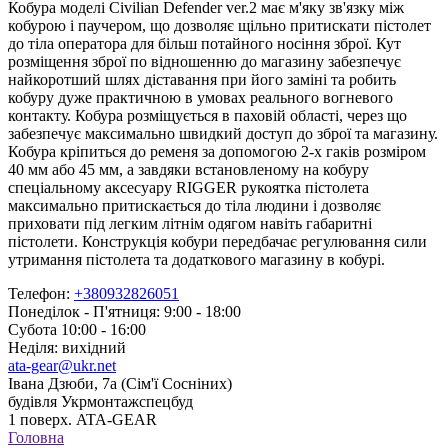
Кобура моделі Civilian Defender ver.2 має м'яку зв'язку між
кобурою і паучером, що дозволяє щільно притискати пістолет
до тіла оператора для більш потайного носіння зброї. Кут
розміщення зброї по відношенню до магазину забезпечує
найкоротший шлях діставання при його заміні та робить
кобуру дуже практичною в умовах реального вогневого
контакту. Кобура розміщується в паховій області, через що
забезпечує максимально швидкий доступ до зброї та магазину.
Кобура кріпиться до ременя за допомогою 2-х гаків розміром
40 мм або 45 мм, а завдяки встановленому на кобуру
спеціальному аксесуару RIGGER рукоятка пістолета
максимально притискається до тіла людини і дозволяє
приховати під легким літнім одягом навіть габаритні
пістолети. Конструкція кобури передбачає регулювання сили
утримання пістолета та додаткового магазину в кобурі.
Телефон:
+380932826051
Понеділок - П'ятниця: 9:00 - 18:00
Субота 10:00 - 16:00
Неділя: вихідний
ata-gear@ukr.net
Івана Дзюби, 7а (Сім'ї Сосніних)
будівля Укрмонтажспецбуд
1 поверх. ATA-GEAR
Головна