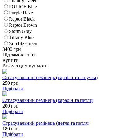
Infantry Green
POLICE Blue
Purple Haze
Raptor Black
Raptor Brown
Storm Gray
Tiffany Blue
Zombie Green
3400
грн
Під замовлення
Купити
Разом з цим купують
Страхувальний ремінець (карабін та ліпучка)
250
грн
Підібрати
Страхувальний ремінець (карабін та петля)
200
грн
Підібрати
Страхувальний ремінець (петля та петля)
180
грн
Підібрати