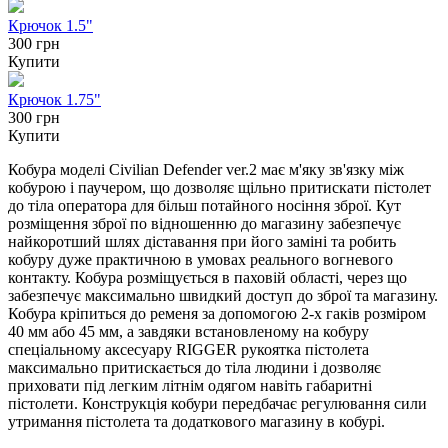
Крючок 1.5"
300 грн
Купити
Крючок 1.75"
300 грн
Купити
Кобура моделі Civilian Defender ver.2 має м'яку зв'язку між
кобурою і паучером, що дозволяє щільно притискати пістолет
до тіла оператора для більш потайного носіння зброї. Кут
розміщення зброї по відношенню до магазину забезпечує
найкоротший шлях діставання при його заміні та робить
кобуру дуже практичною в умовах реального вогневого
контакту. Кобура розміщується в паховій області, через що
забезпечує максимально швидкий доступ до зброї та магазину.
Кобура кріпиться до ременя за допомогою 2-х гаків розміром
40 мм або 45 мм, а завдяки встановленому на кобуру
спеціальному аксесуару RIGGER рукоятка пістолета
максимально притискається до тіла людини і дозволяє
приховати під легким літнім одягом навіть габаритні
пістолети. Конструкція кобури передбачає регулювання сили
утримання пістолета та додаткового магазину в кобурі.