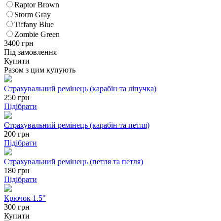
Raptor Brown
Storm Gray
Tiffany Blue
Zombie Green
3400
грн
Під замовлення
Купити
Разом з цим купують
Страхувальний ремінець (карабін та ліпучка)
250
грн
Підібрати
Страхувальний ремінець (карабін та петля)
200
грн
Підібрати
Страхувальний ремінець (петля та петля)
180
грн
Підібрати
Крючок 1.5"
300 грн
Купити