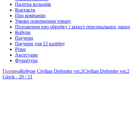
Палітра кольорів
Контакти
Про компанію
Умови повернення товару
Положення про обробку і захист персональних даних
Кобури
Паучери
Паучери для 12 калібру
Різне
Аксесуари
Фурнітура
Головна
Кобури
Civilian Defender ver.2
Civilian Defender ver.2
Glock - 20 / 21