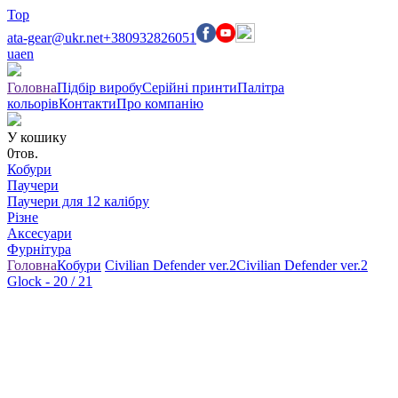
Top
ata-gear@ukr.net
+380932826051
ua
en
Головна
Підбір виробу
Серійні принти
Палітра
кольорів
Контакти
Про компанію
У кошику
0
тов.
Кобури
Паучери
Паучери для 12 калібру
Різне
Аксесуари
Фурнітура
Головна
Кобури
Civilian Defender ver.2
Civilian Defender ver.2
Glock - 20 / 21