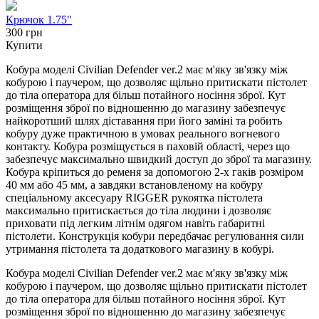
Крючок 1.75"
300 грн
Купити
Кобура моделі Civilian Defender ver.2 має м'яку зв'язку між
кобурою і паучером, що дозволяє щільно притискати пістолет
до тіла оператора для більш потайного носіння зброї. Кут
розміщення зброї по відношенню до магазину забезпечує
найкоротший шлях діставання при його заміні та робить
кобуру дуже практичною в умовах реального вогневого
контакту. Кобура розміщується в паховій області, через що
забезпечує максимально швидкий доступ до зброї та магазину.
Кобура кріпиться до ременя за допомогою 2-х гаків розміром
40 мм або 45 мм, а завдяки встановленому на кобуру
спеціальному аксесуару RIGGER рукоятка пістолета
максимально притискається до тіла людини і дозволяє
приховати під легким літнім одягом навіть габаритні
пістолети. Конструкція кобури передбачає регулювання сили
утримання пістолета та додаткового магазину в кобурі.
Кобура моделі Civilian Defender ver.2 має м'яку зв'язку між
кобурою і паучером, що дозволяє щільно притискати пістолет
до тіла оператора для більш потайного носіння зброї. Кут
розміщення зброї по відношенню до магазину забезпечує