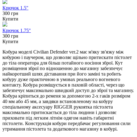
Крючок 1.5"
300 грн
Купити
Крючок 1.75"
300 грн
Купити
Кобура моделі Civilian Defender ver.2 має м'яку зв'язку між
кобурою і паучером, що дозволяє щільно притискати пістолет
до тіла оператора для більш потайного носіння зброї. Кут
розміщення зброї по відношенню до магазину забезпечує
найкоротший шлях діставання при його заміні та робить
кобуру дуже практичною в умовах реального вогневого
контакту. Кобура розміщується в паховій області, через що
забезпечує максимально швидкий доступ до зброї та магазину.
Кобура кріпиться до ременя за допомогою 2-х гаків розміром
40 мм або 45 мм, а завдяки встановленому на кобуру
спеціальному аксесуару RIGGER рукоятка пістолета
максимально притискається до тіла людини і дозволяє
приховати під легким літнім одягом навіть габаритні
пістолети. Конструкція кобури передбачає регулювання сили
утримання пістолета та додаткового магазину в кобурі.