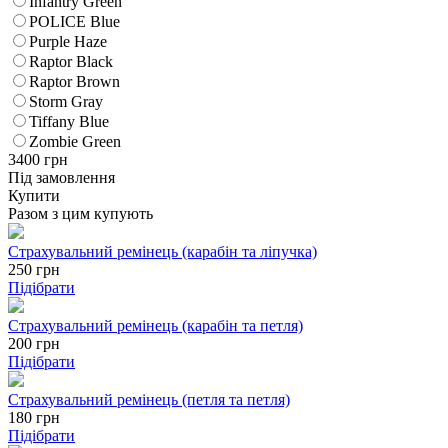
Infantry Green
POLICE Blue
Purple Haze
Raptor Black
Raptor Brown
Storm Gray
Tiffany Blue
Zombie Green
3400
грн
Під замовлення
Купити
Разом з цим купують
Страхувальний ремінець (карабін та ліпучка)
250
грн
Підібрати
Страхувальний ремінець (карабін та петля)
200
грн
Підібрати
Страхувальний ремінець (петля та петля)
180
грн
Підібрати