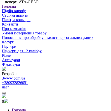
1 поверх. ATA-GEAR
Головна
Підбір виробу
Серійні принти
Палітра кольорів
Контакти
Про компанію
Умови повернення товару
Положення про обробку і захист персональних даних
Кобури
Паучери
Паучери для 12 калібру
Різне
Аксесуари
Фурнітура
Розробка
3www.com.ua
+380932826051
ua
en
0
Головна