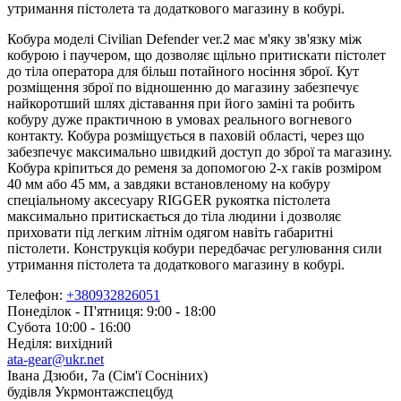
утримання пістолета та додаткового магазину в кобурі.
Кобура моделі Civilian Defender ver.2 має м'яку зв'язку між
кобурою і паучером, що дозволяє щільно притискати пістолет
до тіла оператора для більш потайного носіння зброї. Кут
розміщення зброї по відношенню до магазину забезпечує
найкоротший шлях діставання при його заміні та робить
кобуру дуже практичною в умовах реального вогневого
контакту. Кобура розміщується в паховій області, через що
забезпечує максимально швидкий доступ до зброї та магазину.
Кобура кріпиться до ременя за допомогою 2-х гаків розміром
40 мм або 45 мм, а завдяки встановленому на кобуру
спеціальному аксесуару RIGGER рукоятка пістолета
максимально притискається до тіла людини і дозволяє
приховати під легким літнім одягом навіть габаритні
пістолети. Конструкція кобури передбачає регулювання сили
утримання пістолета та додаткового магазину в кобурі.
Телефон:
+380932826051
Понеділок - П'ятниця: 9:00 - 18:00
Субота 10:00 - 16:00
Неділя: вихідний
ata-gear@ukr.net
Івана Дзюби, 7а (Сім'ї Сосніних)
будівля Укрмонтажспецбуд