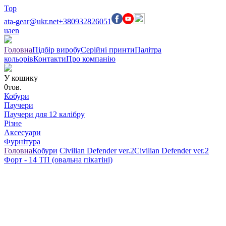
Top
ata-gear@ukr.net
+380932826051
ua
en
Головна
Підбір виробу
Серійні принти
Палітра
кольорів
Контакти
Про компанію
У кошику
0
тов.
Кобури
Паучери
Паучери для 12 калібру
Різне
Аксесуари
Фурнітура
Головна
Кобури
Civilian Defender ver.2
Civilian Defender ver.2
Форт - 14 ТП (овальна пікатіні)