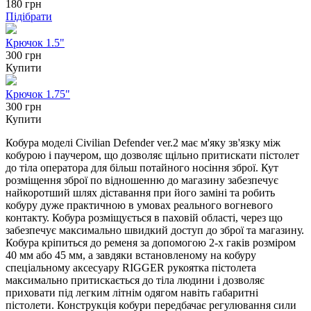
180
грн
Підібрати
Крючок 1.5"
300 грн
Купити
Крючок 1.75"
300 грн
Купити
Кобура моделі Civilian Defender ver.2 має м'яку зв'язку між
кобурою і паучером, що дозволяє щільно притискати пістолет
до тіла оператора для більш потайного носіння зброї. Кут
розміщення зброї по відношенню до магазину забезпечує
найкоротший шлях діставання при його заміні та робить
кобуру дуже практичною в умовах реального вогневого
контакту. Кобура розміщується в паховій області, через що
забезпечує максимально швидкий доступ до зброї та магазину.
Кобура кріпиться до ременя за допомогою 2-х гаків розміром
40 мм або 45 мм, а завдяки встановленому на кобуру
спеціальному аксесуару RIGGER рукоятка пістолета
максимально притискається до тіла людини і дозволяє
приховати під легким літнім одягом навіть габаритні
пістолети. Конструкція кобури передбачає регулювання сили