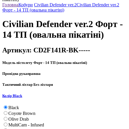
Головна
Кобури
Civilian Defender ver.2
Civilian Defender ver.2
Форт - 14 ТП (овальна пікатіні)
Civilian Defender ver.2 Форт -
14 ТП (овальна пікатіні)
Артикул:
CD2F141R-BK-----
Модель пістолету
Форт - 14 ТП (овальна пікатіні)
Провідна рука
правша
Тактичний ліхтар
Без ліхтаря
Колір
Black
Black
Coyote Brown
Olive Drab
MultiCam - Infused