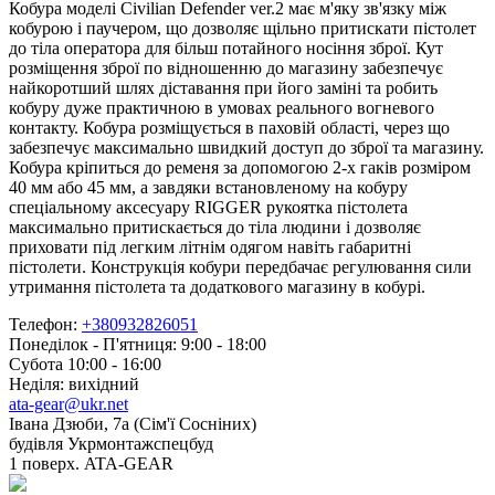
Кобура моделі Civilian Defender ver.2 має м'яку зв'язку між
кобурою і паучером, що дозволяє щільно притискати пістолет
до тіла оператора для більш потайного носіння зброї. Кут
розміщення зброї по відношенню до магазину забезпечує
найкоротший шлях діставання при його заміні та робить
кобуру дуже практичною в умовах реального вогневого
контакту. Кобура розміщується в паховій області, через що
забезпечує максимально швидкий доступ до зброї та магазину.
Кобура кріпиться до ременя за допомогою 2-х гаків розміром
40 мм або 45 мм, а завдяки встановленому на кобуру
спеціальному аксесуару RIGGER рукоятка пістолета
максимально притискається до тіла людини і дозволяє
приховати під легким літнім одягом навіть габаритні
пістолети. Конструкція кобури передбачає регулювання сили
утримання пістолета та додаткового магазину в кобурі.
Телефон:
+380932826051
Понеділок - П'ятниця: 9:00 - 18:00
Субота 10:00 - 16:00
Неділя: вихідний
ata-gear@ukr.net
Івана Дзюби, 7а (Сім'ї Сосніних)
будівля Укрмонтажспецбуд
1 поверх. ATA-GEAR