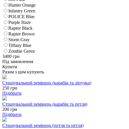
Hunter Orange
Infantry Green
POLICE Blue
Purple Haze
Raptor Black
Raptor Brown
Storm Gray
Tiffany Blue
Zombie Green
3400
грн
Під замовлення
Купити
Разом з цим купують
Страхувальний ремінець (карабін та ліпучка)
250
грн
Підібрати
Страхувальний ремінець (карабін та петля)
200
грн
Підібрати
Страхувальний ремінець (петля та петля)