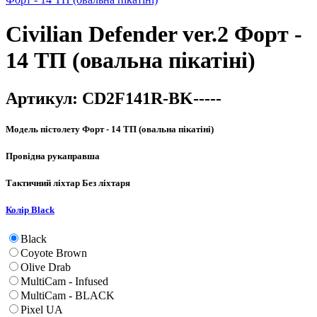
Civilian Defender ver.2 Форт -
14 ТП (овальна пікатіні)
Артикул:
CD2F141R-BK-----
Модель пістолету
Форт - 14 ТП (овальна пікатіні)
Провідна рука
правша
Тактичний ліхтар
Без ліхтаря
Колір
Black
Black
Coyote Brown
Olive Drab
MultiCam - Infused
MultiCam - BLACK
Pixel UA