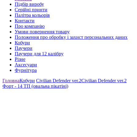
Підбір виробу
Серійні принти
Палітра кольорів
Контакти
Про компанію
Умови повернення товару
Положення про обробку і захист персональних даних
Кобури
Паучери
Паучери для 12 калібру
Різне
Аксесуари
Фурнітура
Головна
Кобури
Civilian Defender ver.2
Civilian Defender ver.2
Форт - 14 ТП (овальна пікатіні)