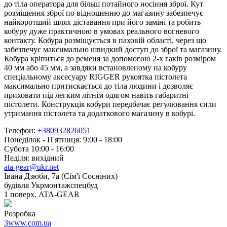
до тіла оператора для більш потайного носіння зброї. Кут
розміщення зброї по відношенню до магазину забезпечує
найкоротший шлях діставання при його заміні та робить
кобуру дуже практичною в умовах реального вогневого
контакту. Кобура розміщується в паховій області, через що
забезпечує максимально швидкий доступ до зброї та магазину.
Кобура кріпиться до ременя за допомогою 2-х гаків розміром
40 мм або 45 мм, а завдяки встановленому на кобуру
спеціальному аксесуару RIGGER рукоятка пістолета
максимально притискається до тіла людини і дозволяє
приховати під легким літнім одягом навіть габаритні
пістолети. Конструкція кобури передбачає регулювання сили
утримання пістолета та додаткового магазину в кобурі.
Телефон:
+380932826051
Понеділок - П'ятниця: 9:00 - 18:00
Субота 10:00 - 16:00
Неділя: вихідний
ata-gear@ukr.net
Івана Дзюби, 7а (Сім'ї Сосніних)
будівля Укрмонтажспецбуд
1 поверх. ATA-GEAR
Розробка
3www.com.ua