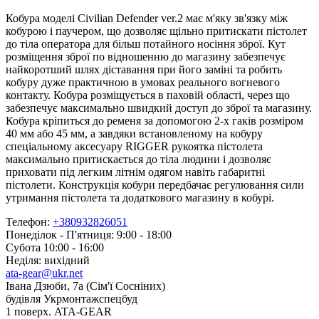
Кобура моделі Civilian Defender ver.2 має м'яку зв'язку між
кобурою і паучером, що дозволяє щільно притискати пістолет
до тіла оператора для більш потайного носіння зброї. Кут
розміщення зброї по відношенню до магазину забезпечує
найкоротший шлях діставання при його заміні та робить
кобуру дуже практичною в умовах реального вогневого
контакту. Кобура розміщується в паховій області, через що
забезпечує максимально швидкий доступ до зброї та магазину.
Кобура кріпиться до ременя за допомогою 2-х гаків розміром
40 мм або 45 мм, а завдяки встановленому на кобуру
спеціальному аксесуару RIGGER рукоятка пістолета
максимально притискається до тіла людини і дозволяє
приховати під легким літнім одягом навіть габаритні
пістолети. Конструкція кобури передбачає регулювання сили
утримання пістолета та додаткового магазину в кобурі.
Телефон:
+380932826051
Понеділок - П'ятниця: 9:00 - 18:00
Субота 10:00 - 16:00
Неділя: вихідний
ata-gear@ukr.net
Івана Дзюби, 7а (Сім'ї Сосніних)
будівля Укрмонтажспецбуд
1 поверх. ATA-GEAR