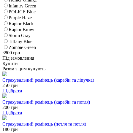
Infantry Green
POLICE Blue
Purple Haze
Raptor Black
Raptor Brown
Storm Gray
Tiffany Blue
Zombie Green
3800
грн
Під замовлення
Купити
Разом з цим купують
Страхувальний ремінець (карабін та ліпучка)
250
грн
Підібрати
Страхувальний ремінець (карабін та петля)
200
грн
Підібрати
Страхувальний ремінець (петля та петля)
180
грн