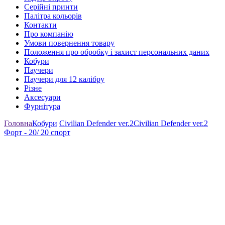
Серійні принти
Палітра кольорів
Контакти
Про компанію
Умови повернення товару
Положення про обробку і захист персональних даних
Кобури
Паучери
Паучери для 12 калібру
Різне
Аксесуари
Фурнітура
Головна
Кобури
Civilian Defender ver.2
Civilian Defender ver.2
Форт - 20/ 20 спорт