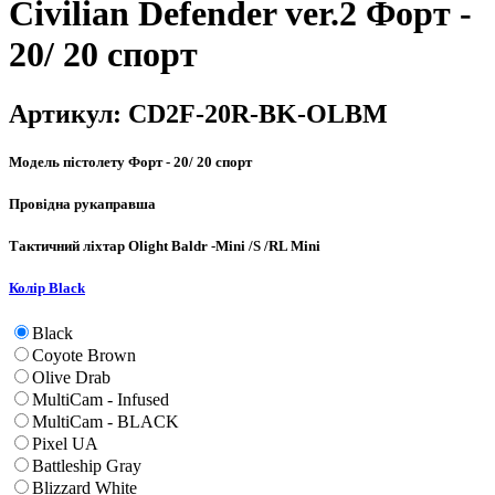
Civilian Defender ver.2 Форт -
20/ 20 спорт
Артикул:
CD2F-20R-BK-OLBM
Модель пістолету
Форт - 20/ 20 спорт
Провідна рука
правша
Тактичний ліхтар
Olight Baldr -Mini /S /RL Mini
Колір
Black
Black
Coyote Brown
Olive Drab
MultiCam - Infused
MultiCam - BLACK
Pixel UA
Battleship Gray
Blizzard White