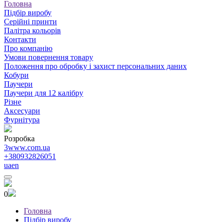
Головна
Підбір виробу
Серійні принти
Палітра кольорів
Контакти
Про компанію
Умови повернення товару
Положення про обробку і захист персональних даних
Кобури
Паучери
Паучери для 12 калібру
Різне
Аксесуари
Фурнітура
Розробка
3www.com.ua
+380932826051
ua
en
0
Головна
Підбір виробу