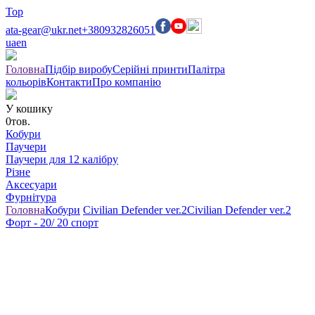
Top
ata-gear@ukr.net
+380932826051
ua
en
Головна
Підбір виробу
Серійні принти
Палітра
кольорів
Контакти
Про компанію
У кошику
0
тов.
Кобури
Паучери
Паучери для 12 калібру
Різне
Аксесуари
Фурнітура
Головна
Кобури
Civilian Defender ver.2
Civilian Defender ver.2
Форт - 20/ 20 спорт