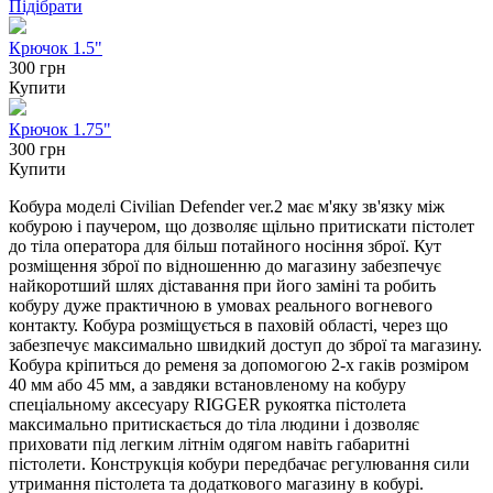
Підібрати
Крючок 1.5"
300 грн
Купити
Крючок 1.75"
300 грн
Купити
Кобура моделі Civilian Defender ver.2 має м'яку зв'язку між
кобурою і паучером, що дозволяє щільно притискати пістолет
до тіла оператора для більш потайного носіння зброї. Кут
розміщення зброї по відношенню до магазину забезпечує
найкоротший шлях діставання при його заміні та робить
кобуру дуже практичною в умовах реального вогневого
контакту. Кобура розміщується в паховій області, через що
забезпечує максимально швидкий доступ до зброї та магазину.
Кобура кріпиться до ременя за допомогою 2-х гаків розміром
40 мм або 45 мм, а завдяки встановленому на кобуру
спеціальному аксесуару RIGGER рукоятка пістолета
максимально притискається до тіла людини і дозволяє
приховати під легким літнім одягом навіть габаритні
пістолети. Конструкція кобури передбачає регулювання сили
утримання пістолета та додаткового магазину в кобурі.