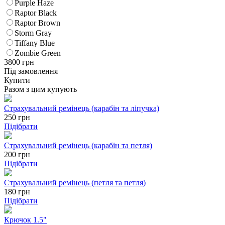
Purple Haze
Raptor Black
Raptor Brown
Storm Gray
Tiffany Blue
Zombie Green
3800
грн
Під замовлення
Купити
Разом з цим купують
Страхувальний ремінець (карабін та ліпучка)
250
грн
Підібрати
Страхувальний ремінець (карабін та петля)
200
грн
Підібрати
Страхувальний ремінець (петля та петля)
180
грн
Підібрати
Крючок 1.5"