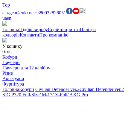
Top
ata-gear@ukr.net
+380932826051
ua
en
Головна
Підбір виробу
Серійні принти
Палітра
кольорів
Контакти
Про компанію
У кошику
0
тов.
Кобури
Паучери
Паучери для 12 калібру
Різне
Аксесуари
Фурнітура
Головна
Кобури
Civilian Defender ver.2
Civilian Defender ver.2
SIG P320 Full-Size/ M-17/ X-Full/ AXG Pro