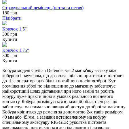
Страхувальний ремінець (петля та петля)
180
грн
Підібрати
Крючок 1.5"
300 грн
Купити
Крючок 1.75"
300 грн
Купити
Кобура моделі Civilian Defender ver.2 має м'яку зв'язку між
кобурою і паучером, що дозволяє щільно притискати пістолет
до тіла оператора для більш потайного носіння зброї. Кут
розміщення зброї по відношенню до магазину забезпечує
найкоротший шлях діставання при його заміні та робить
кобуру дуже практичною в умовах реального вогневого
контакту. Кобура розміщується в паховій області, через що
забезпечує максимально швидкий доступ до зброї та магазину.
Кобура кріпиться до ременя за допомогою 2-х гаків розміром
40 мм або 45 мм, а завдяки встановленому на кобуру
спеціальному аксесуару RIGGER рукоятка пістолета
максимально притискається до тіла людини і дозволяє