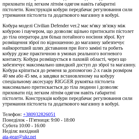
приховати під легким літнім одягом навіть габаритні
пістолети. Конструкція кобури передбачає регулювання сили
утримання пістолета та додаткового магазину в кобурі.
Кобура моделі Civilian Defender ver.2 має м'яку зв'язку між
кобурою і паучером, що дозволяє щільно притискати пістолет
до тіла оператора для більш потайного носіння зброї. Кут
розміщення зброї по відношенню до магазину забезпечує
найкоротший шлях діставання при його заміні та робить
кобуру дуже практичною в умовах реального вогневого
контакту. Кобура розміщується в паховій області, через що
забезпечує максимально швидкий доступ до зброї та магазину.
Кобура кріпиться до ременя за допомогою 2-х гаків розміром
40 мм або 45 мм, а завдяки встановленому на кобуру
спеціальному аксесуару RIGGER рукоятка пістолета
максимально притискається до тіла людини і дозволяє
приховати під легким літнім одягом навіть габаритні
пістолети. Конструкція кобури передбачає регулювання сили
утримання пістолета та додаткового магазину в кобурі.
Телефон:
+380932826051
Понеділок - П'ятниця: 9:00 - 18:00
Субота 10:00 - 16:00
Неділя: вихідний
ata-gear@ukr.net