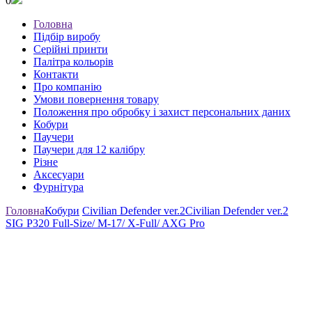
0
Головна
Підбір виробу
Серійні принти
Палітра кольорів
Контакти
Про компанію
Умови повернення товару
Положення про обробку і захист персональних даних
Кобури
Паучери
Паучери для 12 калібру
Різне
Аксесуари
Фурнітура
Головна
Кобури
Civilian Defender ver.2
Civilian Defender ver.2
SIG P320 Full-Size/ M-17/ X-Full/ AXG Pro