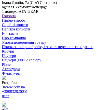
Івана Дзюби, 7а (Сім'ї Сосніних)
будівля Укрмонтажспецбуд
1 поверх. ATA-GEAR
Головна
Підбір виробу
Серійні принти
Палітра кольорів
Контакти
Про компанію
Умови повернення товару
Положення про обробку і захист персональних даних
Кобури
Паучери
Паучери для 12 калібру
Різне
Аксесуари
Фурнітура
Розробка
3www.com.ua
+380932826051
ua
en