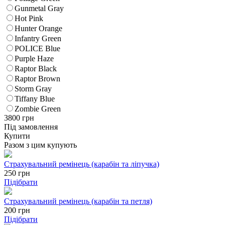
Gunmetal Gray
Hot Pink
Hunter Orange
Infantry Green
POLICE Blue
Purple Haze
Raptor Black
Raptor Brown
Storm Gray
Tiffany Blue
Zombie Green
3800
грн
Під замовлення
Купити
Разом з цим купують
Страхувальний ремінець (карабін та ліпучка)
250
грн
Підібрати
Страхувальний ремінець (карабін та петля)
200
грн
Підібрати