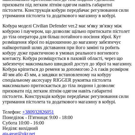
приховати під легким літнім одягом навіть габаритні
пістолети. Конструкція кобури передбачає регулювання сили
утримання пістолета та додаткового магазину в кобурі.
Кобура моделі Civilian Defender ver.2 має м'яку зв'язку між
кобурою і паучером, що дозволяє щільно притискати пістолет
до тіла оператора для більш потайного носіння зброї. Кут
розміщення зброї по відношенню до магазину забезпечує
найкоротший шлях діставання при його заміні та робить
кобуру дуже практичною в умовах реального вогневого
контакту. Кобура розміщується в паховій області, через що
забезпечує максимально швидкий доступ до зброї та магазину.
Кобура кріпиться до ременя за допомогою 2-х гаків розміром
40 мм або 45 мм, а завдяки встановленому на кобуру
спеціальному аксесуару RIGGER рукоятка пістолета
максимально притискається до тіла людини і дозволяє
приховати під легким літнім одягом навіть габаритні
пістолети. Конструкція кобури передбачає регулювання сили
утримання пістолета та додаткового магазину в кобурі.
Телефон:
+380932826051
Понеділок - П'ятниця: 9:00 - 18:00
Субота 10:00 - 16:00
Неділя: вихідний
ata-gear@ukr.net