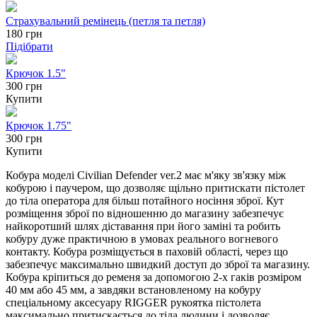
Страхувальний ремінець (петля та петля)
180
грн
Підібрати
Крючок 1.5"
300 грн
Купити
Крючок 1.75"
300 грн
Купити
Кобура моделі Civilian Defender ver.2 має м'яку зв'язку між
кобурою і паучером, що дозволяє щільно притискати пістолет
до тіла оператора для більш потайного носіння зброї. Кут
розміщення зброї по відношенню до магазину забезпечує
найкоротший шлях діставання при його заміні та робить
кобуру дуже практичною в умовах реального вогневого
контакту. Кобура розміщується в паховій області, через що
забезпечує максимально швидкий доступ до зброї та магазину.
Кобура кріпиться до ременя за допомогою 2-х гаків розміром
40 мм або 45 мм, а завдяки встановленому на кобуру
спеціальному аксесуару RIGGER рукоятка пістолета
максимально притискається до тіла людини і дозволяє