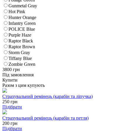
Gunmetal Gray
Hot Pink
Hunter Orange
Infantry Green
POLICE Blue
Purple Haze
Raptor Black
Raptor Brown
Storm Gray
Tiffany Blue
Zombie Green
3800
грн
Під замовлення
Купити
Разом з цим купують
Страхувальний ремінець (карабін та ліпучка)
250
грн
Підібрати
Страхувальний ремінець (карабін та петля)
200
грн
Підібрати