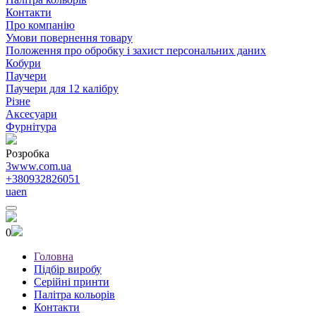
Контакти
Про компанію
Умови повернення товару
Положення про обробку і захист персональних даних
Кобури
Паучери
Паучери для 12 калібру
Різне
Аксесуари
Фурнітура
Розробка
3www.com.ua
+380932826051
ua
en
0
Головна
Підбір виробу
Серійні принти
Палітра кольорів
Контакти