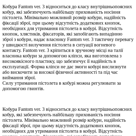
Кобура Fantom ver. 3 відноситься до класу внутрішньопоясних
кобур, які забезпечують найбільшу прихованість носіння
пістолета. Мінімально можливий розмір кобури, надійність
фіксації зброї, при цьому відсутність додаткових кнопок,
необхідних для утримання пістолета в кобурі. Відсутність
кнопок, хлястиків, фіксаторів, які запобігають випадінню
зброї з кобури, надає власнику Fantom ver. 3 тактичну перевагу
у швидкості вилучення пістолета в ситуації вогневого
контакту. Fantom ver. 3 кріпиться в зручному місці на талії
власника кобури за допомогою кліпси, яка виготовлена з
високоякісного пластику, що забезпечує її надійність в
експлуатації. Форма кліпси не дає змоги кобурі вислизнути
або вискочити за високої фізичної активності та під час
виймання зброї.
Силу утримання пістолета в кобурі можна регулювати за
допомогою гвинтів.
Кобура Fantom ver. 3 відноситься до класу внутрішньопоясних
кобур, які забезпечують найбільшу прихованість носіння
пістолета. Мінімально можливий розмір кобури, надійність
фіксації зброї, при цьому відсутність додаткових кнопок,
необхідних для утримання пістолета в кобурі. Відсутність