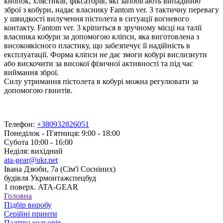
кнопок, хлястиків, фіксаторів, які запобігають випадінню
зброї з кобури, надає власнику Fantom ver. 3 тактичну перевагу
у швидкості вилучення пістолета в ситуації вогневого
контакту. Fantom ver. 3 кріпиться в зручному місці на талії
власника кобури за допомогою кліпси, яка виготовлена з
високоякісного пластику, що забезпечує її надійність в
експлуатації. Форма кліпси не дає змоги кобурі вислизнути
або вискочити за високої фізичної активності та під час
виймання зброї.
Силу утримання пістолета в кобурі можна регулювати за
допомогою гвинтів.
Телефон:
+380932826051
Понеділок - П'ятниця: 9:00 - 18:00
Субота 10:00 - 16:00
Неділя: вихідний
ata-gear@ukr.net
Івана Дзюби, 7а (Сім'ї Сосніних)
будівля Укрмонтажспецбуд
1 поверх. ATA-GEAR
Головна
Підбір виробу
Серійні принти
Палітра кольорів