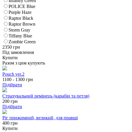
Infantry Green
POLICE Blue
Purple Haze
Raptor Black
Raptor Brown
Storm Gray
Tiffany Blue
Zombie Green
2350
грн
Під замовлення
Купити
Разом з цим купують
Pouch ver.2
1100 - 1300
грн
Підібрати
Страхувальний ремінець (карабін та петля)
200
грн
Підібрати
Ріг прижимний, великий, для правші
400 грн
Купити