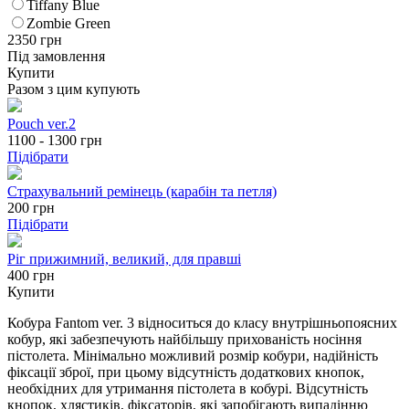
Tiffany Blue
Zombie Green
2350
грн
Під замовлення
Купити
Разом з цим купують
Pouch ver.2
1100 - 1300
грн
Підібрати
Страхувальний ремінець (карабін та петля)
200
грн
Підібрати
Ріг прижимний, великий, для правші
400 грн
Купити
Кобура Fantom ver. 3 відноситься до класу внутрішньопоясних
кобур, які забезпечують найбільшу прихованість носіння
пістолета. Мінімально можливий розмір кобури, надійність
фіксації зброї, при цьому відсутність додаткових кнопок,
необхідних для утримання пістолета в кобурі. Відсутність
кнопок, хлястиків, фіксаторів, які запобігають випадінню