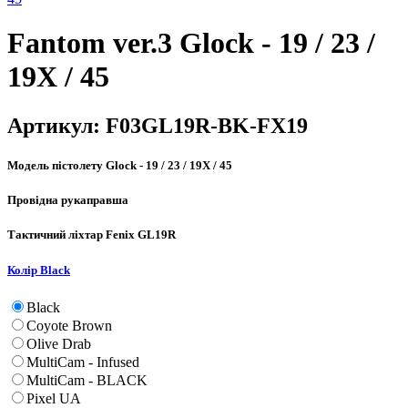
Fantom ver.3 Glock - 19 / 23 /
19X / 45
Артикул:
F03GL19R-BK-FX19
Модель пістолету
Glock - 19 / 23 / 19X / 45
Провідна рука
правша
Тактичний ліхтар
Fenix GL19R
Колір
Black
Black
Coyote Brown
Olive Drab
MultiCam - Infused
MultiCam - BLACK
Pixel UA