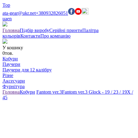
Top
ata-gear@ukr.net
+380932826051
ua
en
Головна
Підбір виробу
Серійні принти
Палітра
кольорів
Контакти
Про компанію
У кошику
0
тов.
Кобури
Паучери
Паучери для 12 калібру
Різне
Аксесуари
Фурнітура
Головна
Кобури
Fantom ver.3
Fantom ver.3 Glock - 19 / 23 / 19X /
45