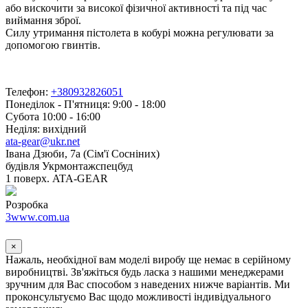
або вискочити за високої фізичної активності та під час
виймання зброї.
Силу утримання пістолета в кобурі можна регулювати за
допомогою гвинтів.
Телефон:
+380932826051
Понеділок - П'ятниця: 9:00 - 18:00
Субота 10:00 - 16:00
Неділя: вихідний
ata-gear@ukr.net
Івана Дзюби, 7а (Сім'ї Сосніних)
будівля Укрмонтажспецбуд
1 поверх. ATA-GEAR
Розробка
3www.com.ua
×
Нажаль, необхідної вам моделі виробу ще немає в серійному
виробництві. Зв'яжіться будь ласка з нашими менеджерами
зручним для Вас способом з наведених нижче варіантів. Ми
проконсультуємо Вас щодо можливості індивідуального