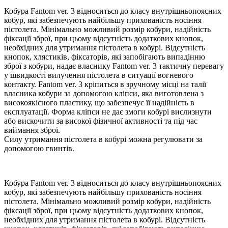
Кобура Fantom ver. 3 відноситься до класу внутрішньопоясних
кобур, які забезпечують найбільшу прихованість носіння
пістолета. Мінімально можливий розмір кобури, надійність
фіксації зброї, при цьому відсутність додаткових кнопок,
необхідних для утримання пістолета в кобурі. Відсутність
кнопок, хлястиків, фіксаторів, які запобігають випадінню
зброї з кобури, надає власнику Fantom ver. 3 тактичну перевагу
у швидкості вилучення пістолета в ситуації вогневого
контакту. Fantom ver. 3 кріпиться в зручному місці на талії
власника кобури за допомогою кліпси, яка виготовлена з
високоякісного пластику, що забезпечує її надійність в
експлуатації. Форма кліпси не дає змоги кобурі вислизнути
або вискочити за високої фізичної активності та під час
виймання зброї.
Силу утримання пістолета в кобурі можна регулювати за
допомогою гвинтів.
Кобура Fantom ver. 3 відноситься до класу внутрішньопоясних
кобур, які забезпечують найбільшу прихованість носіння
пістолета. Мінімально можливий розмір кобури, надійність
фіксації зброї, при цьому відсутність додаткових кнопок,
необхідних для утримання пістолета в кобурі. Відсутність