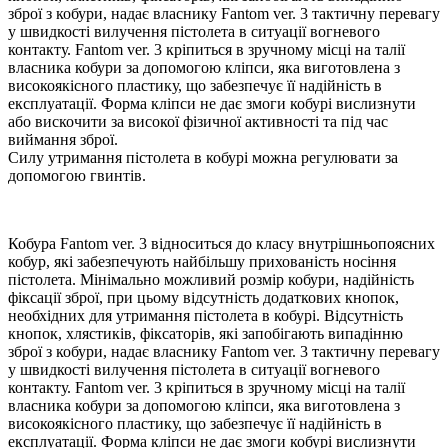
зброї з кобури, надає власнику Fantom ver. 3 тактичну перевагу
у швидкості вилучення пістолета в ситуації вогневого
контакту. Fantom ver. 3 кріпиться в зручному місці на талії
власника кобури за допомогою кліпси, яка виготовлена з
високоякісного пластику, що забезпечує її надійність в
експлуатації. Форма кліпси не дає змоги кобурі вислизнути
або вискочити за високої фізичної активності та під час
виймання зброї.
Силу утримання пістолета в кобурі можна регулювати за
допомогою гвинтів.
Кобура Fantom ver. 3 відноситься до класу внутрішньопоясних
кобур, які забезпечують найбільшу прихованість носіння
пістолета. Мінімально можливий розмір кобури, надійність
фіксації зброї, при цьому відсутність додаткових кнопок,
необхідних для утримання пістолета в кобурі. Відсутність
кнопок, хлястиків, фіксаторів, які запобігають випадінню
зброї з кобури, надає власнику Fantom ver. 3 тактичну перевагу
у швидкості вилучення пістолета в ситуації вогневого
контакту. Fantom ver. 3 кріпиться в зручному місці на талії
власника кобури за допомогою кліпси, яка виготовлена з
високоякісного пластику, що забезпечує її надійність в
експлуатації. Форма кліпси не дає змоги кобурі вислизнути