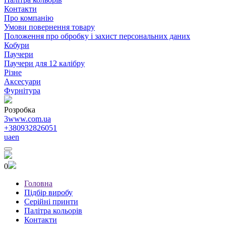
Контакти
Про компанію
Умови повернення товару
Положення про обробку і захист персональних даних
Кобури
Паучери
Паучери для 12 калібру
Різне
Аксесуари
Фурнітура
Розробка
3www.com.ua
+380932826051
ua
en
0
Головна
Підбір виробу
Серійні принти
Палітра кольорів
Контакти