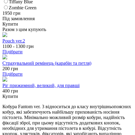
Tiffany Blue
Zombie Green
1950
грн
Під замовлення
Купити
Разом з цим купують
Pouch ver.2
1100 - 1300
грн
Підібрати
Страхувальний ремінець (карабін та петля)
200
грн
Підібрати
Ріг прижимний, великий, для правші
400 грн
Купити
Кобура Fantom ver. 3 відноситься до класу внутрішньопоясних
кобур, які забезпечують найбільшу прихованість носіння
пістолета. Мінімально можливий розмір кобури, надійність
фіксації зброї, при цьому відсутність додаткових кнопок,
необхідних для утримання пістолета в кобурі. Відсутність
кнопок, хлястиків, фіксаторів, які запобігають випадінню