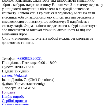
кнопок, хлястиків, фіксаторів, які запобігають випадінню
зброї з кобури, надає власнику Fantom ver. 3 тактичну перевагу
у швидкості вилучення пістолета в ситуації вогневого
контакту. Fantom ver. 3 кріпиться в зручному місці на талії
власника кобури за допомогою кліпси, яка виготовлена з
високоякісного пластику, що забезпечує її надійність в
експлуатації. Форма кліпси не дає змоги кобурі вислизнути
або вискочити за високої фізичної активності та під час
виймання зброї.
Силу утримання пістолета в кобурі можна регулювати за
допомогою гвинтів.
Телефон:
+380932826051
Понеділок - П'ятниця: 9:00 - 18:00
Субота 10:00 - 16:00
Неділя: вихідний
ata-gear@ukr.net
Івана Дзюби, 7а (Сім'ї Сосніних)
будівля Укрмонтажспецбуд
1 поверх. ATA-GEAR
Головна
Підбір виробу
Серійні принти
Палітра кольорів