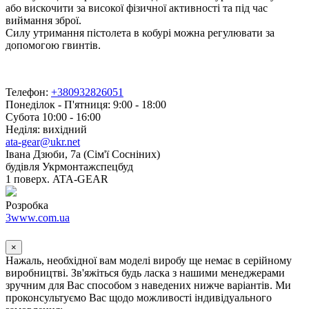
або вискочити за високої фізичної активності та під час
виймання зброї.
Силу утримання пістолета в кобурі можна регулювати за
допомогою гвинтів.
Телефон:
+380932826051
Понеділок - П'ятниця: 9:00 - 18:00
Субота 10:00 - 16:00
Неділя: вихідний
ata-gear@ukr.net
Івана Дзюби, 7а (Сім'ї Сосніних)
будівля Укрмонтажспецбуд
1 поверх. ATA-GEAR
Розробка
3www.com.ua
×
Нажаль, необхідної вам моделі виробу ще немає в серійному
виробництві. Зв'яжіться будь ласка з нашими менеджерами
зручним для Вас способом з наведених нижче варіантів. Ми
проконсультуємо Вас щодо можливості індивідуального