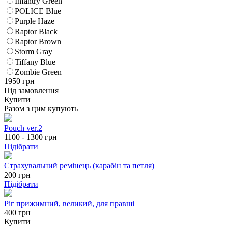
Infantry Green
POLICE Blue
Purple Haze
Raptor Black
Raptor Brown
Storm Gray
Tiffany Blue
Zombie Green
1950
грн
Під замовлення
Купити
Разом з цим купують
Pouch ver.2
1100 - 1300
грн
Підібрати
Страхувальний ремінець (карабін та петля)
200
грн
Підібрати
Ріг прижимний, великий, для правші
400 грн
Купити