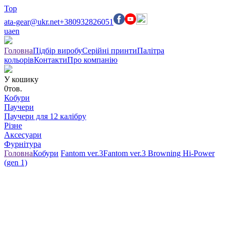
Top
ata-gear@ukr.net
+380932826051
ua
en
Головна
Підбір виробу
Серійні принти
Палітра
кольорів
Контакти
Про компанію
У кошику
0
тов.
Кобури
Паучери
Паучери для 12 калібру
Різне
Аксесуари
Фурнітура
Головна
Кобури
Fantom ver.3
Fantom ver.3 Browning Hi-Power
(gen 1)