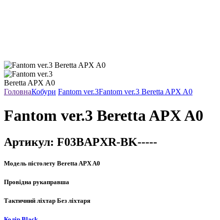
Головна
Кобури
Fantom ver.3
Fantom ver.3 Beretta APX A0
Fantom ver.3 Beretta APX A0
Артикул:
F03BAPXR-BK-----
Модель пістолету
Beretta APX A0
Провідна рука
правша
Тактичний ліхтар
Без ліхтаря
Колір
Black