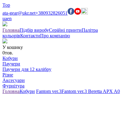
Top
ata-gear@ukr.net
+380932826051
ua
en
Головна
Підбір виробу
Серійні принти
Палітра
кольорів
Контакти
Про компанію
У кошику
0
тов.
Кобури
Паучери
Паучери для 12 калібру
Різне
Аксесуари
Фурнітура
Головна
Кобури
Fantom ver.3
Fantom ver.3 Beretta APX A0