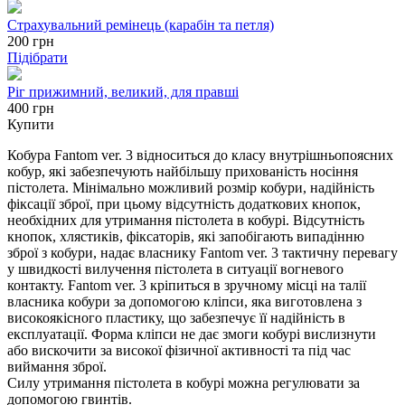
Страхувальний ремінець (карабін та петля)
200
грн
Підібрати
Ріг прижимний, великий, для правші
400 грн
Купити
Кобура Fantom ver. 3 відноситься до класу внутрішньопоясних
кобур, які забезпечують найбільшу прихованість носіння
пістолета. Мінімально можливий розмір кобури, надійність
фіксації зброї, при цьому відсутність додаткових кнопок,
необхідних для утримання пістолета в кобурі. Відсутність
кнопок, хлястиків, фіксаторів, які запобігають випадінню
зброї з кобури, надає власнику Fantom ver. 3 тактичну перевагу
у швидкості вилучення пістолета в ситуації вогневого
контакту. Fantom ver. 3 кріпиться в зручному місці на талії
власника кобури за допомогою кліпси, яка виготовлена з
високоякісного пластику, що забезпечує її надійність в
експлуатації. Форма кліпси не дає змоги кобурі вислизнути
або вискочити за високої фізичної активності та під час
виймання зброї.
Силу утримання пістолета в кобурі можна регулювати за
допомогою гвинтів.