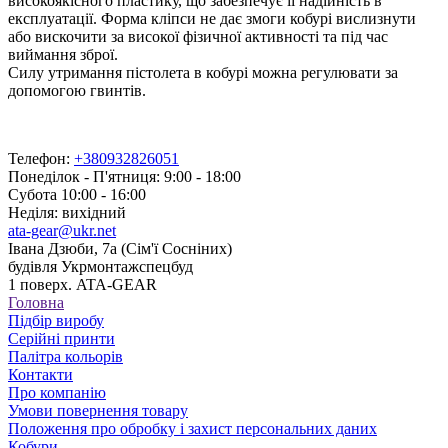
високоякісного пластику, що забезпечує її надійність в
експлуатації. Форма кліпси не дає змоги кобурі вислизнути
або вискочити за високої фізичної активності та під час
виймання зброї.
Силу утримання пістолета в кобурі можна регулювати за
допомогою гвинтів.
Телефон:
+380932826051
Понеділок - П'ятниця: 9:00 - 18:00
Субота 10:00 - 16:00
Неділя: вихідний
ata-gear@ukr.net
Івана Дзюби, 7а (Сім'ї Сосніних)
будівля Укрмонтажспецбуд
1 поверх. ATA-GEAR
Головна
Підбір виробу
Серійні принти
Палітра кольорів
Контакти
Про компанію
Умови повернення товару
Положення про обробку і захист персональних даних
Кобури