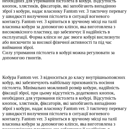
необхідних для утримання пістолета в кобурі. Відсутність
кнопок, хлястиків, фіксаторів, які запобігають випадінню
зброї з кобури, надає власнику Fantom ver. 3 тактичну перевагу
у швидкості вилучення пістолета в ситуації вогневого
контакту. Fantom ver. 3 кріпиться в зручному місці на талії
власника кобури за допомогою кліпси, яка виготовлена з
високоякісного пластику, що забезпечує її надійність в
експлуатації. Форма кліпси не дає змоги кобурі вислизнути
або вискочити за високої фізичної активності та під час
виймання зброї.
Силу утримання пістолета в кобурі можна регулювати за
допомогою гвинтів.
Кобура Fantom ver. 3 відноситься до класу внутрішньопоясних
кобур, які забезпечують найбільшу прихованість носіння
пістолета. Мінімально можливий розмір кобури, надійність
фіксації зброї, при цьому відсутність додаткових кнопок,
необхідних для утримання пістолета в кобурі. Відсутність
кнопок, хлястиків, фіксаторів, які запобігають випадінню
зброї з кобури, надає власнику Fantom ver. 3 тактичну перевагу
у швидкості вилучення пістолета в ситуації вогневого
контакту. Fantom ver. 3 кріпиться в зручному місці на талії
власника кобури за допомогою кліпси, яка виготовлена з