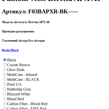
Артикул:
F03BAPXR-BK-----
Модель пістолету
Beretta APX A0
Провідна рука
правша
Тактичний ліхтар
Без ліхтаря
Колір
Black
Black
Coyote Brown
Olive Drab
MultiCam - Infused
MultiCam - BLACK
Pixel UA
Battleship Gray
Blizzard White
Blood Red
Carbon Fiber - Blood Red
Carbon Fiber - EMT Red