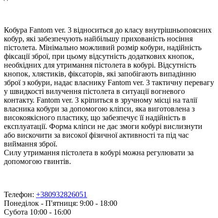
Кобура Fantom ver. 3 відноситься до класу внутрішньопоясних
кобур, які забезпечують найбільшу прихованість носіння
пістолета. Мінімально можливий розмір кобури, надійність
фіксації зброї, при цьому відсутність додаткових кнопок,
необхідних для утримання пістолета в кобурі. Відсутність
кнопок, хлястиків, фіксаторів, які запобігають випадінню
зброї з кобури, надає власнику Fantom ver. 3 тактичну перевагу
у швидкості вилучення пістолета в ситуації вогневого
контакту. Fantom ver. 3 кріпиться в зручному місці на талії
власника кобури за допомогою кліпси, яка виготовлена з
високоякісного пластику, що забезпечує її надійність в
експлуатації. Форма кліпси не дає змоги кобурі вислизнути
або вискочити за високої фізичної активності та під час
виймання зброї.
Силу утримання пістолета в кобурі можна регулювати за
допомогою гвинтів.
Телефон:
+380932826051
Понеділок - П'ятниця: 9:00 - 18:00
Субота 10:00 - 16:00