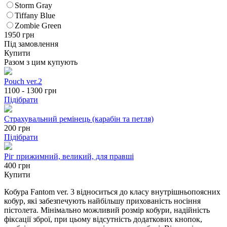
Storm Gray
Tiffany Blue
Zombie Green
1950
грн
Під замовлення
Купити
Разом з цим купують
Pouch ver.2
1100 - 1300
грн
Підібрати
Страхувальний ремінець (карабін та петля)
200
грн
Підібрати
Ріг прижимний, великий, для правші
400 грн
Купити
Кобура Fantom ver. 3 відноситься до класу внутрішньопоясних
кобур, які забезпечують найбільшу прихованість носіння
пістолета. Мінімально можливий розмір кобури, надійність
фіксації зброї, при цьому відсутність додаткових кнопок,