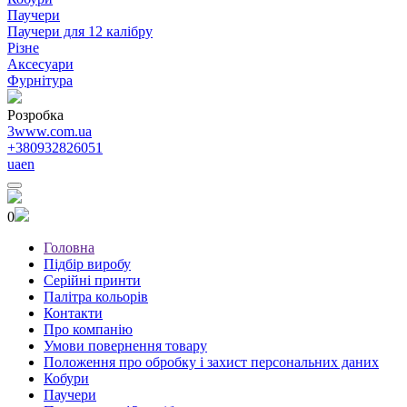
Паучери
Паучери для 12 калібру
Різне
Аксесуари
Фурнітура
Розробка
3www.com.ua
+380932826051
ua
en
0
Головна
Підбір виробу
Серійні принти
Палітра кольорів
Контакти
Про компанію
Умови повернення товару
Положення про обробку і захист персональних даних
Кобури
Паучери