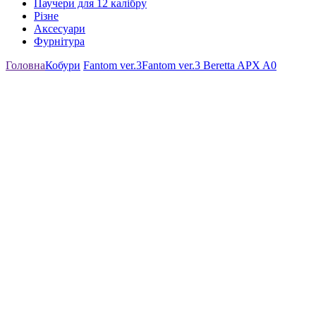
Паучери для 12 калібру
Різне
Аксесуари
Фурнітура
Головна
Кобури
Fantom ver.3
Fantom ver.3 Beretta APX A0