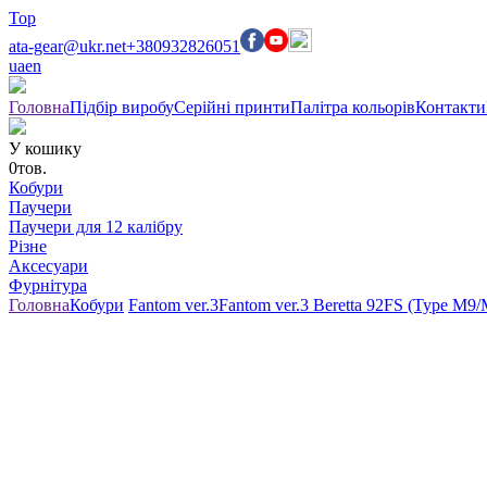
Top
ata-gear@ukr.net
+380932826051
ua
en
Головна
Підбір виробу
Серійні принти
Палітра кольорів
Контакти
У кошику
0
тов.
Кобури
Паучери
Паучери для 12 калібру
Різне
Аксесуари
Фурнітура
Головна
Кобури
Fantom ver.3
Fantom ver.3 Beretta 92FS (Type M9