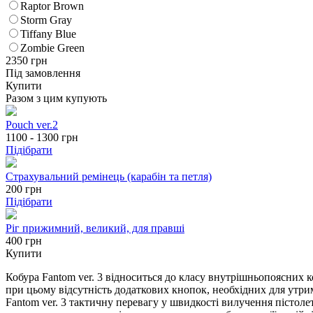
Raptor Brown
Storm Gray
Tiffany Blue
Zombie Green
2350
грн
Під замовлення
Купити
Разом з цим купують
Pouch ver.2
1100 - 1300
грн
Підібрати
Страхувальний ремінець (карабін та петля)
200
грн
Підібрати
Ріг прижимний, великий, для правші
400 грн
Купити
Кобура Fantom ver. 3 відноситься до класу внутрішньопоясних к
при цьому відсутність додаткових кнопок, необхідних для утрима
Fantom ver. 3 тактичну перевагу у швидкості вилучення пістолета