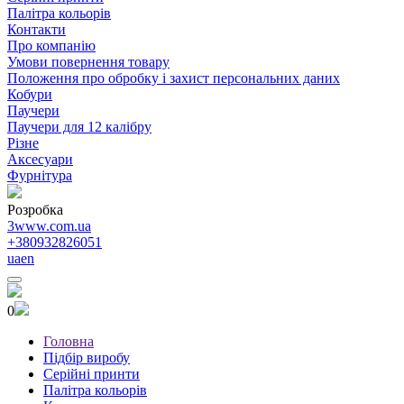
Палітра кольорів
Контакти
Про компанію
Умови повернення товару
Положення про обробку і захист персональних даних
Кобури
Паучери
Паучери для 12 калібру
Різне
Аксесуари
Фурнітура
Розробка
3www.com.ua
+380932826051
ua
en
0
Головна
Підбір виробу
Серійні принти
Палітра кольорів