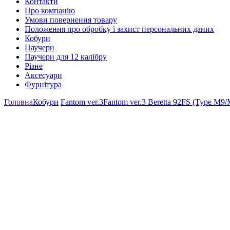
Контакти
Про компанію
Умови повернення товару
Положення про обробку і захист персональних даних
Кобури
Паучери
Паучери для 12 калібру
Різне
Аксесуари
Фурнітура
Головна
Кобури
Fantom ver.3
Fantom ver.3 Beretta 92FS (Type M9