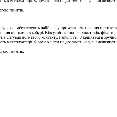
сть в експлуатації. Форма кліпси не дає змоги кобурі вислизнути 
огою гвинтів.
обур, які забезпечують найбільшу прихованість носіння пістолета.
ння пістолета в кобурі. Відсутність кнопок, хлястиків, фіксаторі
 в ситуації вогневого контакту. Fantom ver. 3 кріпиться в зручно
сть в експлуатації. Форма кліпси не дає змоги кобурі вислизнути 
огою гвинтів.