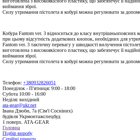
виготовлена з високоякісного пластику, що забезпечує її надійні
виймання зброї.
Силу утримання пістолета в кобурі можна регулювати за допом
Кобура Fantom ver. 3 відноситься до класу внутрішньопоясних к
при цьому відсутність додаткових кнопок, необхідних для утрима
Fantom ver. 3 тактичну перевагу у швидкості вилучення пістолета
виготовлена з високоякісного пластику, що забезпечує її надійні
виймання зброї.
Силу утримання пістолета в кобурі можна регулювати за допом
Телефон:
+380932826051
Понеділок - П'ятниця: 9:00 - 18:00
Субота 10:00 - 16:00
Неділя: вихідний
ata-gear@ukr.net
Івана Дзюби, 7а (Сім'ї Сосніних)
будівля Укрмонтажспецбуд
1 поверх. ATA-GEAR
Головна
Підбір виробу
Серійні принти