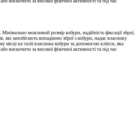
або вискочити за високої фізичної активності та під час
 Мінімально можливий розмір кобури, надійність фіксації зброї,
в, які запобігають випадінню зброї з кобури, надає власнику
му місці на талії власника кобури за допомогою кліпси, яка
або вискочити за високої фізичної активності та під час