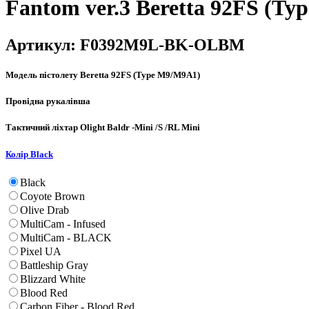
Fantom ver.3 Beretta 92FS (T
Артикул:
F0392M9L-BK-OLBM
Модель пістолету
Beretta 92FS (Type M9/M9A1)
Провідна рука
лівша
Тактичний ліхтар
Olight Baldr -Mini /S /RL Mini
Колір
Black
Black
Coyote Brown
Olive Drab
MultiCam - Infused
MultiCam - BLACK
Pixel UA
Battleship Gray
Blizzard White
Blood Red
Carbon Fiber - Blood Red