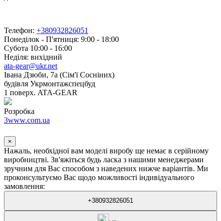
Телефон:
+380932826051
Понеділок - П'ятниця: 9:00 - 18:00
Субота 10:00 - 16:00
Неділя: вихідний
ata-gear@ukr.net
Івана Дзюби, 7а (Сім'ї Сосніних)
будівля Укрмонтажспецбуд
1 поверх. ATA-GEAR
Розробка
3www.com.ua
×
Нажаль, необхідної вам моделі виробу ще немає в серійному
виробництві. Зв'яжіться будь ласка з нашими менеджерами
зручним для Вас способом з наведених нижче варіантів. Ми
проконсультуємо Вас щодо можливості індивідуального
замовлення:
+380932826051