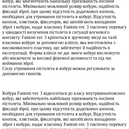
кобур, які забезпечують найбільшу прихованість носіння
пістолета. Мінімально можливий розмір кобури, надійність
фіксації зброї, при цьому відсутність додаткових кнопок,
необхідних для утримання пістолета в кобурі. Відсутність
кнопок, хлястиків, фіксаторів, які запобігають випадінню
зброї з кобури, надає власнику Fantom ver. 3 тактичну перевагу
у швидкості вилучення пістолета в ситуації вогневого
контакту. Fantom ver. 3 кріпиться в зручному місці на талії
власника кобури за допомогою кліпси, яка виготовлена з
високоякісного пластику, що забезпечує її надійність в
експлуатації. Форма кліпси не дає змоги кобурі вислизнути
або вискочити за високої фізичної активності та під час
виймання зброї.
Силу утримання пістолета в кобурі можна регулювати за
допомогою гвинтів.
Кобура Fantom ver. 3 відноситься до класу внутрішньопоясних
кобур, які забезпечують найбільшу прихованість носіння
пістолета. Мінімально можливий розмір кобури, надійність
фіксації зброї, при цьому відсутність додаткових кнопок,
необхідних для утримання пістолета в кобурі. Відсутність
кнопок, хлястиків, фіксаторів, які запобігають випадінню
зброї з кобури, надає власнику Fantom ver. 3 тактичну перевагу