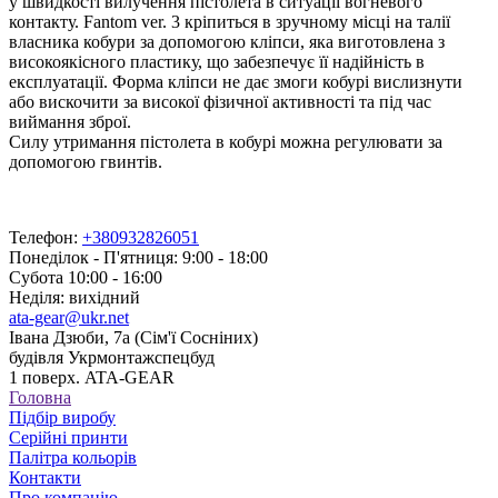
у швидкості вилучення пістолета в ситуації вогневого
контакту. Fantom ver. 3 кріпиться в зручному місці на талії
власника кобури за допомогою кліпси, яка виготовлена з
високоякісного пластику, що забезпечує її надійність в
експлуатації. Форма кліпси не дає змоги кобурі вислизнути
або вискочити за високої фізичної активності та під час
виймання зброї.
Силу утримання пістолета в кобурі можна регулювати за
допомогою гвинтів.
Телефон:
+380932826051
Понеділок - П'ятниця: 9:00 - 18:00
Субота 10:00 - 16:00
Неділя: вихідний
ata-gear@ukr.net
Івана Дзюби, 7а (Сім'ї Сосніних)
будівля Укрмонтажспецбуд
1 поверх. ATA-GEAR
Головна
Підбір виробу
Серійні принти
Палітра кольорів
Контакти
Про компанію