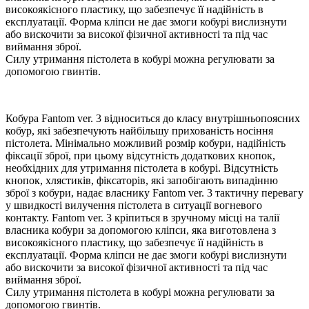
високоякісного пластику, що забезпечує її надійність в
експлуатації. Форма кліпси не дає змоги кобурі вислизнути
або вискочити за високої фізичної активності та під час
виймання зброї.
Силу утримання пістолета в кобурі можна регулювати за
допомогою гвинтів.
Кобура Fantom ver. 3 відноситься до класу внутрішньопоясних
кобур, які забезпечують найбільшу прихованість носіння
пістолета. Мінімально можливий розмір кобури, надійність
фіксації зброї, при цьому відсутність додаткових кнопок,
необхідних для утримання пістолета в кобурі. Відсутність
кнопок, хлястиків, фіксаторів, які запобігають випадінню
зброї з кобури, надає власнику Fantom ver. 3 тактичну перевагу
у швидкості вилучення пістолета в ситуації вогневого
контакту. Fantom ver. 3 кріпиться в зручному місці на талії
власника кобури за допомогою кліпси, яка виготовлена з
високоякісного пластику, що забезпечує її надійність в
експлуатації. Форма кліпси не дає змоги кобурі вислизнути
або вискочити за високої фізичної активності та під час
виймання зброї.
Силу утримання пістолета в кобурі можна регулювати за
допомогою гвинтів.