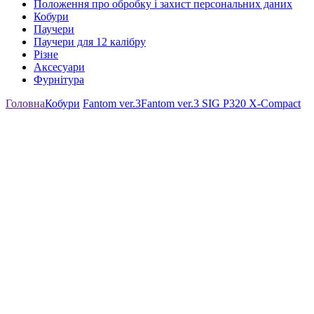
Положення про обробку і захист персональних даних
Кобури
Паучери
Паучери для 12 калібру
Різне
Аксесуари
Фурнітура
Головна
Кобури
Fantom ver.3
Fantom ver.3 SIG P320 X-Compact