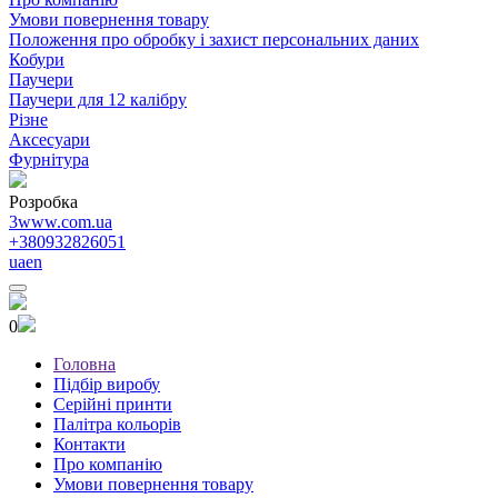
Умови повернення товару
Положення про обробку і захист персональних даних
Кобури
Паучери
Паучери для 12 калібру
Різне
Аксесуари
Фурнітура
Розробка
3www.com.ua
+380932826051
ua
en
0
Головна
Підбір виробу
Серійні принти
Палітра кольорів
Контакти
Про компанію
Умови повернення товару