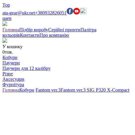
Top
ata-gear@ukr.net
+380932826051
ua
en
Головна
Підбір виробу
Серійні принти
Палітра
кольорів
Контакти
Про компанію
У кошику
0
тов.
Кобури
Паучери
Паучери для 12 калібру
Різне
Аксесуари
Фурнітура
Головна
Кобури
Fantom ver.3
Fantom ver.3 SIG P320 X-Compact