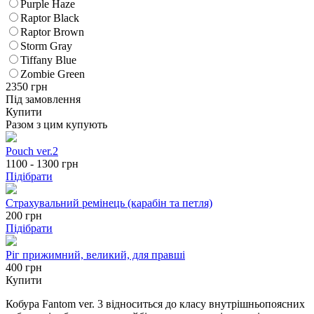
Purple Haze
Raptor Black
Raptor Brown
Storm Gray
Tiffany Blue
Zombie Green
2350
грн
Під замовлення
Купити
Разом з цим купують
Pouch ver.2
1100 - 1300
грн
Підібрати
Страхувальний ремінець (карабін та петля)
200
грн
Підібрати
Ріг прижимний, великий, для правші
400 грн
Купити
Кобура Fantom ver. 3 відноситься до класу внутрішньопоясних