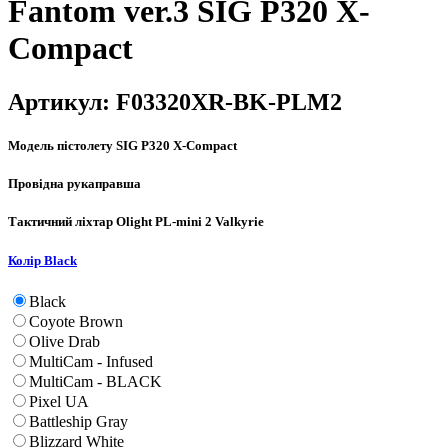
Fantom ver.3 SIG P320 X-
Compact
Артикул:
F03320XR-BK-PLM2
Модель пістолету
SIG P320 X-Compact
Провідна рука
правша
Тактичний ліхтар
Olight PL-mini 2 Valkyrie
Колір
Black
Black
Coyote Brown
Olive Drab
MultiCam - Infused
MultiCam - BLACK
Pixel UA
Battleship Gray
Blizzard White