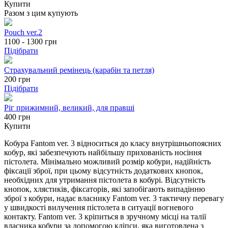
Купити
Разом з цим купують
Pouch ver.2
1100 - 1300
грн
Підібрати
Страхувальний ремінець (карабін та петля)
200
грн
Підібрати
Ріг прижимний, великий, для правші
400 грн
Купити
Кобура Fantom ver. 3 відноситься до класу внутрішньопоясних
кобур, які забезпечують найбільшу прихованість носіння
пістолета. Мінімально можливий розмір кобури, надійність
фіксації зброї, при цьому відсутність додаткових кнопок,
необхідних для утримання пістолета в кобурі. Відсутність
кнопок, хлястиків, фіксаторів, які запобігають випадінню
зброї з кобури, надає власнику Fantom ver. 3 тактичну перевагу
у швидкості вилучення пістолета в ситуації вогневого
контакту. Fantom ver. 3 кріпиться в зручному місці на талії
власника кобури за допомогою кліпси, яка виготовлена з