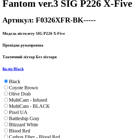
Fantom ver.3 SIG P226 X-Five
Артикул:
F0326XFR-BK-----
Модель пістолету
SIG P226 X-Five
Провідна рука
правша
Тактичний ліхтар
Без ліхтаря
Колір
Black
Black
Coyote Brown
Olive Drab
MultiCam - Infused
MultiCam - BLACK
Pixel UA
Battleship Gray
Blizzard White
Blood Red
Carbon Fiber - Blood Red