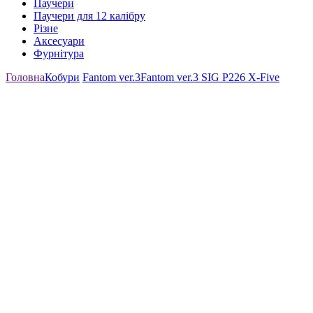
Паучери
Паучери для 12 калібру
Різне
Аксесуари
Фурнітура
Головна
Кобури
Fantom ver.3
Fantom ver.3 SIG P226 X-Five