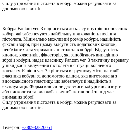
Силу утримання пістолета в кобурі можна регулювати за
допомогою гвинтів.
Кобура Fantom ver. 3 відноситься до класу внутрішньопоясних
кобур, які забезпечують найбільшу прихованість носіння
пістолета. Мінімально можливий розмір кобури, надійність
фіксації зброї, при цьому відсутність додаткових кнопок,
необхідних для утримання пістолета в кобурі. Відсутність
кнопок, хлястиків, фіксаторів, які запобігають випадінню
зброї з кобури, надає власнику Fantom ver. 3 тактичну перевагу
у швидкості вилучення пістолета в ситуації вогневого
контакту. Fantom ver. 3 кріпиться в зручному місці на талії
власника кобури за допомогою кліпси, яка виготовлена з
високоякісного пластику, що забезпечує її надійність в
експлуатації. Форма кліпси не дає змоги кобурі вислизнути
або вискочити за високої фізичної активності та під час
виймання зброї.
Силу утримання пістолета в кобурі можна регулювати за
допомогою гвинтів.
Телефон:
+380932826051