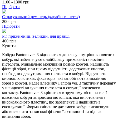
1100 - 1300
грн
Підібрати
Страхувальний ремінець (карабін та петля)
200
грн
Підібрати
Ріг прижимний, великий, для правші
400 грн
Купити
Кобура Fantom ver. 3 відноситься до класу внутрішньопоясних
кобур, які забезпечують найбільшу прихованість носіння
пістолета. Мінімально можливий розмір кобури, надійність
фіксації зброї, при цьому відсутність додаткових кнопок,
необхідних для утримання пістолета в кобурі. Відсутність
кнопок, хлястиків, фіксаторів, які запобігають випадінню
зброї з кобури, надає власнику Fantom ver. 3 тактичну перевагу
у швидкості вилучення пістолета в ситуації вогневого
контакту. Fantom ver. 3 кріпиться в зручному місці на талії
власника кобури за допомогою кліпси, яка виготовлена з
високоякісного пластику, що забезпечує її надійність в
експлуатації. Форма кліпси не дає змоги кобурі вислизнути
або вискочити за високої фізичної активності та під час
виймання зброї.