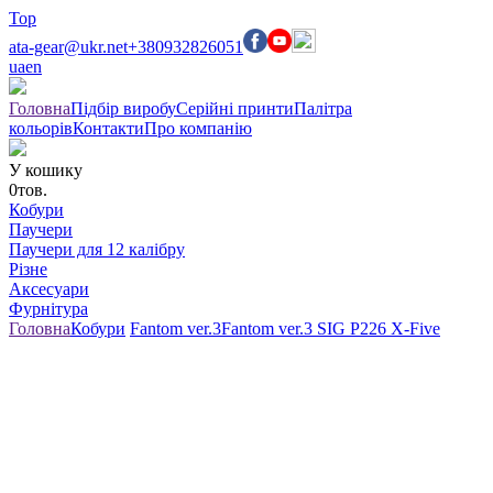
Top
ata-gear@ukr.net
+380932826051
ua
en
Головна
Підбір виробу
Серійні принти
Палітра
кольорів
Контакти
Про компанію
У кошику
0
тов.
Кобури
Паучери
Паучери для 12 калібру
Різне
Аксесуари
Фурнітура
Головна
Кобури
Fantom ver.3
Fantom ver.3 SIG P226 X-Five