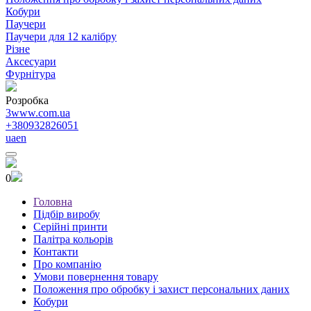
Кобури
Паучери
Паучери для 12 калібру
Різне
Аксесуари
Фурнітура
Розробка
3www.com.ua
+380932826051
ua
en
0
Головна
Підбір виробу
Серійні принти
Палітра кольорів
Контакти
Про компанію
Умови повернення товару
Положення про обробку і захист персональних даних
Кобури