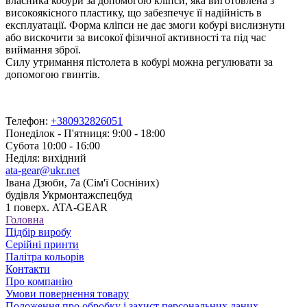
власника кобури за допомогою кліпси, яка виготовлена з
високоякісного пластику, що забезпечує її надійність в
експлуатації. Форма кліпси не дає змоги кобурі вислизнути
або вискочити за високої фізичної активності та під час
виймання зброї.
Силу утримання пістолета в кобурі можна регулювати за
допомогою гвинтів.
Телефон:
+380932826051
Понеділок - П'ятниця: 9:00 - 18:00
Субота 10:00 - 16:00
Неділя: вихідний
ata-gear@ukr.net
Івана Дзюби, 7а (Сім'ї Сосніних)
будівля Укрмонтажспецбуд
1 поверх. ATA-GEAR
Головна
Підбір виробу
Серійні принти
Палітра кольорів
Контакти
Про компанію
Умови повернення товару
Положення про обробку і захист персональних даних