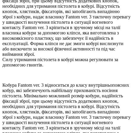
фіксації зброї, при цьому відсутність додаткових кнопок,
необхідних для утримання пістолета в кобурі. Відсутність
кнопок, хлястиків, фіксаторів, які запобігають випадінню
зброї з кобури, надає власнику Fantom ver. 3 тактичну перевагу
у швидкості вилучення пістолета в ситуації вогневого
контакту. Fantom ver. 3 кріпиться в зручному місці на талії
власника кобури за допомогою кліпси, яка виготовлена з
високоякісного пластику, що забезпечує її надійність в
експлуатації. Форма кліпси не дає змоги кобурі вислизнути
або вискочити за високої фізичної активності та під час
виймання зброї.
Силу утримання пістолета в кобурі можна регулювати за
допомогою гвинтів.
Кобура Fantom ver. 3 відноситься до класу внутрішньопоясних
кобур, які забезпечують найбільшу прихованість носіння
пістолета. Мінімально можливий розмір кобури, надійність
фіксації зброї, при цьому відсутність додаткових кнопок,
необхідних для утримання пістолета в кобурі. Відсутність
кнопок, хлястиків, фіксаторів, які запобігають випадінню
зброї з кобури, надає власнику Fantom ver. 3 тактичну перевагу
у швидкості вилучення пістолета в ситуації вогневого
контакту. Fantom ver. 3 кріпиться в зручному місці на талії