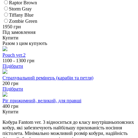
Raptor Brown
Storm Gray
Tiffany Blue
Zombie Green
1950
грн
Під замовлення
Купити
Разом з цим купують
Pouch ver.2
1100 - 1300
грн
Підібрати
Страхувальний ремінець (карабін та петля)
200
грн
Підібрати
Ріг прижимний, великий, для правші
400 грн
Купити
Кобура Fantom ver. 3 відноситься до класу внутрішньопоясних
кобур, які забезпечують найбільшу прихованість носіння
пістолета. Мінімально можливий розмір кобури, надійність