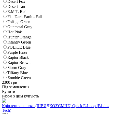
Desert Fox
Desert Tan
E.M.T. Red
Flat Dark Earth - Fall
Foliage Green
Gunmetal Gray
Hot Pink
Hunter Orange
Infantry Green
POLICE Blue
Purple Haze
Raptor Black
Raptor Brown
Storm Gray
Tiffany Blue
Zombie Green
2300
грн
Під замовлення
Купити
Разом з цим купують
Кріплення на пояс (ШВИДКОЗ'ЄМНЕ) Quick E-Loop (Blade-
Tech)