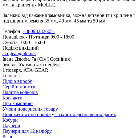
мм та кріплення MOLLE.
Залежно від бажання замовника, можна встановити кріплення
під ширину ременя 35 мм, 40 мм, 45 мм та 50 мм.
Телефон:
+380932826051
Понеділок - П'ятниця: 9:00 - 18:00
Субота 10:00 - 16:00
Неділя: вихідний
ata-gear@ukr.net
Івана Дзюби, 7а (Сім'ї Сосніних)
будівля Укрмонтажспецбуд
1 поверх. ATA-GEAR
Головна
Підбір виробу
Серійні принти
Палітра кольорів
Контакти
Про компанію
Умови повернення товару
Положення про обробку і захист персональних даних
Кобури
Паучери
Паучери для 12 калібру
Різне