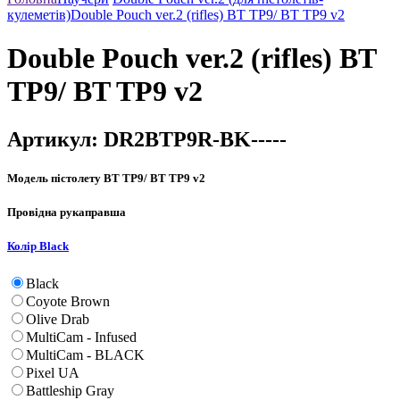
кулеметів)
Double Pouch ver.2 (rifles) BT TP9/ BT TP9 v2
Double Pouch ver.2 (rifles) BT
TP9/ BT TP9 v2
Артикул:
DR2BTP9R-BK-----
Модель пістолету
BT TP9/ BT TP9 v2
Провідна рука
правша
Колір
Black
Black
Coyote Brown
Olive Drab
MultiCam - Infused
MultiCam - BLACK
Pixel UA
Battleship Gray