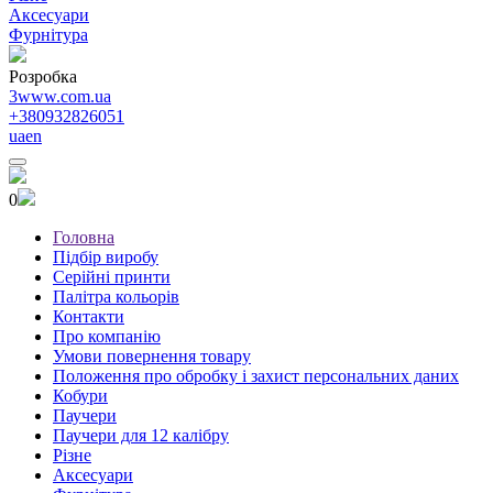
Аксесуари
Фурнітура
Розробка
3www.com.ua
+380932826051
ua
en
0
Головна
Підбір виробу
Серійні принти
Палітра кольорів
Контакти
Про компанію
Умови повернення товару
Положення про обробку і захист персональних даних
Кобури
Паучери
Паучери для 12 калібру
Різне
Аксесуари