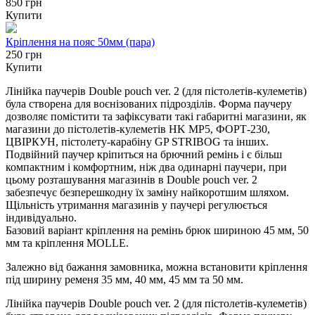
850 грн
Купити
Кріплення на пояс 50мм (пара)
250 грн
Купити
Лінійка паучерів Double pouch ver. 2 (для пістолетів-кулеметів)
була створена для воєнізованих підрозділів. Форма паучеру
дозволяє помістити та зафіксувати такі габаритні магазини, як
магазини до пістолетів-кулеметів HK МP5, ФОРТ-230,
ЦВІРКУН, пістолету-карабіну GP STRIBOG та інших.
Подвійний паучер кріпиться на брючний ремінь і є більш
компактним і комфортним, ніж два одинарні паучери, при
цьому розташування магазинів в Double pouch ver. 2
забезпечує безперешкодну їх заміну найкоротшим шляхом.
Щільність утримання магазинів у паучері регулюється
індивідуально.
Базовий варіант кріплення на ремінь брюк шириною 45 мм, 50
мм та кріплення MOLLE.
Залежно від бажання замовника, можна встановити кріплення
під ширину ременя 35 мм, 40 мм, 45 мм та 50 мм.
Лінійка паучерів Double pouch ver. 2 (для пістолетів-кулеметів)