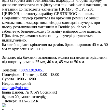
була створена для воєнізованих підрозділів. Форма паучеру
дозволяє помістити та зафіксувати такі габаритні магазини, як
магазини до пістолетів-кулеметів HK МP5, ФОРТ-230,
ЦВІРКУН, пістолету-карабіну GP STRIBOG та інших.
Подвійний паучер кріпиться на брючний ремінь і є більш
компактним і комфортним, ніж два одинарні паучери, при
цьому розташування магазинів в Double pouch ver. 2
забезпечує безперешкодну їх заміну найкоротшим шляхом.
Щільність утримання магазинів у паучері регулюється
індивідуально.
Базовий варіант кріплення на ремінь брюк шириною 45 мм, 50
мм та кріплення MOLLE.
Залежно від бажання замовника, можна встановити кріплення
під ширину ременя 35 мм, 40 мм, 45 мм та 50 мм.
Телефон:
+380932826051
Понеділок - П'ятниця: 9:00 - 18:00
Субота 10:00 - 16:00
Неділя: вихідний
ata-gear@ukr.net
Івана Дзюби, 7а (Сім'ї Сосніних)
будівля Укрмонтажспецбуд
1 поверх. ATA-GEAR