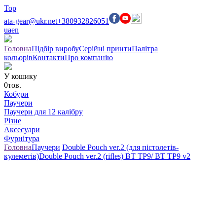
Top
ata-gear@ukr.net
+380932826051
ua
en
Головна
Підбір виробу
Серійні принти
Палітра
кольорів
Контакти
Про компанію
У кошику
0
тов.
Кобури
Паучери
Паучери для 12 калібру
Різне
Аксесуари
Фурнітура
Головна
Паучери
Double Pouch ver.2 (для пістолетів-
кулеметів)
Double Pouch ver.2 (rifles) BT TP9/ BT TP9 v2