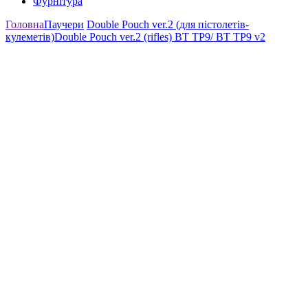
Фурнітура
Головна
Паучери
Double Pouch ver.2 (для пістолетів-
кулеметів)
Double Pouch ver.2 (rifles) BT TP9/ BT TP9 v2