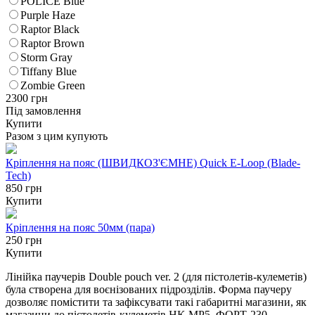
POLICE Blue
Purple Haze
Raptor Black
Raptor Brown
Storm Gray
Tiffany Blue
Zombie Green
2300
грн
Під замовлення
Купити
Разом з цим купують
Кріплення на пояс (ШВИДКОЗ'ЄМНЕ) Quick E-Loop (Blade-
Tech)
850 грн
Купити
Кріплення на пояс 50мм (пара)
250 грн
Купити
Лінійка паучерів Double pouch ver. 2 (для пістолетів-кулеметів)
була створена для воєнізованих підрозділів. Форма паучеру
дозволяє помістити та зафіксувати такі габаритні магазини, як
магазини до пістолетів-кулеметів HK МP5, ФОРТ-230,