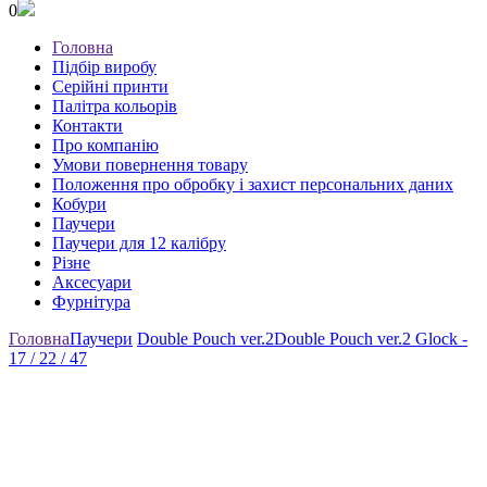
0
Головна
Підбір виробу
Серійні принти
Палітра кольорів
Контакти
Про компанію
Умови повернення товару
Положення про обробку і захист персональних даних
Кобури
Паучери
Паучери для 12 калібру
Різне
Аксесуари
Фурнітура
Головна
Паучери
Double Pouch ver.2
Double Pouch ver.2 Glock -
17 / 22 / 47