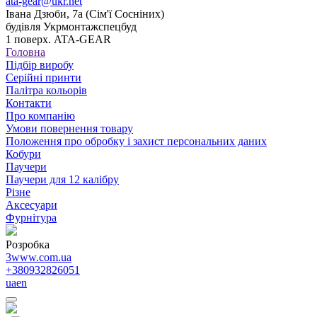
ata-gear@ukr.net
Івана Дзюби, 7а (Сім'ї Сосніних)
будівля Укрмонтажспецбуд
1 поверх. ATA-GEAR
Головна
Підбір виробу
Серійні принти
Палітра кольорів
Контакти
Про компанію
Умови повернення товару
Положення про обробку і захист персональних даних
Кобури
Паучери
Паучери для 12 калібру
Різне
Аксесуари
Фурнітура
Розробка
3www.com.ua
+380932826051
ua
en