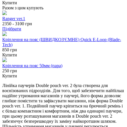
Купити
Разом з цим купують
Ranger ver.1
2350 - 3100
грн
Підібрати
Кріплення на пояс (ШВИДКОЗ'ЄМНЕ) Quick E-Loop (Blade-
Tech)
850 грн
Купити
Кріплення на пояс 50мм (пара)
250 грн
Купити
Лінійка паучерів Double pouch ver. 2 була створена для
воєнізованих підрозділів. Для того, щоб забезпечити найбільш
надійне утримання магазинів у паучері, його форма дозволяє
глибше помістити та зафіксувати магазини, ніж форма Double
pouch ver. 1. Подвійний паучер кріпиться на брючний ремінь і
є більш компактним і комфортним, ніж два одинарні паучери,
при цьому розташування магазинів в Double pouch ver. 2
забезпечує безперешкодну їх заміну найкоротшим шляхом.
Щільність утримання магазинів у паучері регулюється