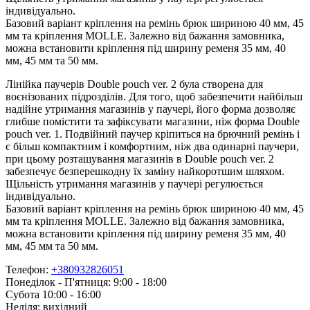
індивідуально.
Базовий варіант кріплення на ремінь брюк шириною 40 мм, 45
мм та кріплення MOLLE. Залежно від бажання замовника,
можна встановити кріплення під ширину ременя 35 мм, 40
мм, 45 мм та 50 мм.
Лінійка паучерів Double pouch ver. 2 була створена для
воєнізованих підрозділів. Для того, щоб забезпечити найбільш
надійне утримання магазинів у паучері, його форма дозволяє
глибше помістити та зафіксувати магазини, ніж форма Double
pouch ver. 1. Подвійний паучер кріпиться на брючний ремінь і
є більш компактним і комфортним, ніж два одинарні паучери,
при цьому розташування магазинів в Double pouch ver. 2
забезпечує безперешкодну їх заміну найкоротшим шляхом.
Щільність утримання магазинів у паучері регулюється
індивідуально.
Базовий варіант кріплення на ремінь брюк шириною 40 мм, 45
мм та кріплення MOLLE. Залежно від бажання замовника,
можна встановити кріплення під ширину ременя 35 мм, 40
мм, 45 мм та 50 мм.
Телефон:
+380932826051
Понеділок - П'ятниця: 9:00 - 18:00
Субота 10:00 - 16:00
Неділя: вихідний