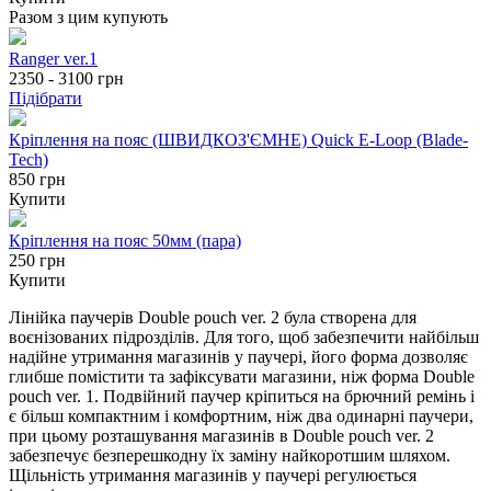
Разом з цим купують
Ranger ver.1
2350 - 3100
грн
Підібрати
Кріплення на пояс (ШВИДКОЗ'ЄМНЕ) Quick E-Loop (Blade-
Tech)
850 грн
Купити
Кріплення на пояс 50мм (пара)
250 грн
Купити
Лінійка паучерів Double pouch ver. 2 була створена для
воєнізованих підрозділів. Для того, щоб забезпечити найбільш
надійне утримання магазинів у паучері, його форма дозволяє
глибше помістити та зафіксувати магазини, ніж форма Double
pouch ver. 1. Подвійний паучер кріпиться на брючний ремінь і
є більш компактним і комфортним, ніж два одинарні паучери,
при цьому розташування магазинів в Double pouch ver. 2
забезпечує безперешкодну їх заміну найкоротшим шляхом.
Щільність утримання магазинів у паучері регулюється