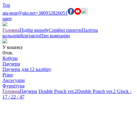
Top
ata-gear@ukr.net
+380932826051
ua
en
Головна
Підбір виробу
Серійні принти
Палітра
кольорів
Контакти
Про компанію
У кошику
0
тов.
Кобури
Паучери
Паучери для 12 калібру
Різне
Аксесуари
Фурнітура
Головна
Паучери
Double Pouch ver.2
Double Pouch ver.2 Glock -
17 / 22 / 47