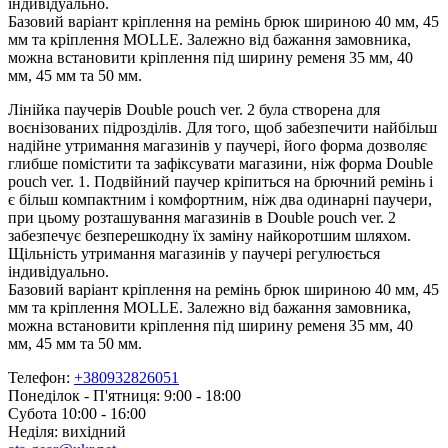
індивідуально.
Базовий варіант кріплення на ремінь брюк шириною 40 мм, 45
мм та кріплення MOLLE. Залежно від бажання замовника,
можна встановити кріплення під ширину ременя 35 мм, 40
мм, 45 мм та 50 мм.
Лінійка паучерів Double pouch ver. 2 була створена для
воєнізованих підрозділів. Для того, щоб забезпечити найбільш
надійне утримання магазинів у паучері, його форма дозволяє
глибше помістити та зафіксувати магазини, ніж форма Double
pouch ver. 1. Подвійний паучер кріпиться на брючний ремінь і
є більш компактним і комфортним, ніж два одинарні паучери,
при цьому розташування магазинів в Double pouch ver. 2
забезпечує безперешкодну їх заміну найкоротшим шляхом.
Щільність утримання магазинів у паучері регулюється
індивідуально.
Базовий варіант кріплення на ремінь брюк шириною 40 мм, 45
мм та кріплення MOLLE. Залежно від бажання замовника,
можна встановити кріплення під ширину ременя 35 мм, 40
мм, 45 мм та 50 мм.
Телефон:
+380932826051
Понеділок - П'ятниця: 9:00 - 18:00
Субота 10:00 - 16:00
Неділя: вихідний