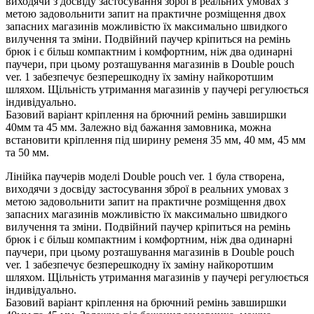
виходячи з досвіду застосування зброї в реальних умовах з
метою задовольнити запит на практичне розміщення двох
запасних магазинів можливістю їх максимально швидкого
вилучення та зміни. Подвійний паучер кріпиться на ремінь
брюк і є більш компактним і комфортним, ніж два одинарні
паучери, при цьому розташування магазинів в Double pouch
ver. 1 забезпечує безперешкодну їх заміну найкоротшим
шляхом. Щільність утримання магазинів у паучері регулюється
індивідуально.
Базовий варіант кріплення на брючний ремінь завширшки
40мм та 45 мм. Залежно від бажання замовника, можна
встановити кріплення під ширину ременя 35 мм, 40 мм, 45 мм
та 50 мм.
Лінійка паучерів моделі Double pouch ver. 1 була створена,
виходячи з досвіду застосування зброї в реальних умовах з
метою задовольнити запит на практичне розміщення двох
запасних магазинів можливістю їх максимально швидкого
вилучення та зміни. Подвійний паучер кріпиться на ремінь
брюк і є більш компактним і комфортним, ніж два одинарні
паучери, при цьому розташування магазинів в Double pouch
ver. 1 забезпечує безперешкодну їх заміну найкоротшим
шляхом. Щільність утримання магазинів у паучері регулюється
індивідуально.
Базовий варіант кріплення на брючний ремінь завширшки