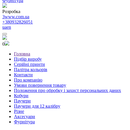
Фурнітура
Розробка
3www.com.ua
+380932826051
ua
en
0
Головна
Підбір виробу
Серійні принти
Палітра кольорів
Контакти
Про компанію
Умови повернення товару
Положення про обробку і захист персональних даних
Кобури
Паучери
Паучери для 12 калібру
Різне
Аксесуари
Фурнітура