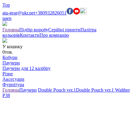
Top
ata-gear@ukr.net
+380932826051
ua
en
Головна
Підбір виробу
Серійні принти
Палітра
кольорів
Контакти
Про компанію
У кошику
0
тов.
Кобури
Паучери
Паучери для 12 калібру
Різне
Аксесуари
Фурнітура
Головна
Паучери
Double Pouch ver.1
Double Pouch ver.1 Walther
P38