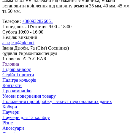
40мм та 45 мм. Залежно від бажання замовника, можна
встановити кріплення під ширину ременя 35 мм, 40 мм, 45 мм
та 50 мм.
Телефон:
+380932826051
Понеділок - П'ятниця: 9:00 - 18:00
Субота 10:00 - 16:00
Неділя: вихідний
ata-gear@ukr.net
Івана Дзюби, 7а (Сім'ї Сосніних)
будівля Укрмонтажспецбуд
1 поверх. ATA-GEAR
Головна
Підбір виробу
Серійні принти
Палітра кольорів
Контакти
Про компанію
Умови повернення товару
Положення про обробку і захист персональних даних
Кобури
Паучери
Паучери для 12 калібру
Різне
Аксесуари