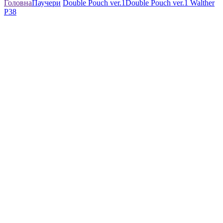
Головна
Паучери
Double Pouch ver.1
Double Pouch ver.1 Walther
P38