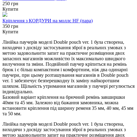
250 грн
Купити
Кріплення з КОРДУРИ на моллє HF (пара)
350 грн
Купити
Лінійка паучерів моделі Double pouch ver. 1 була створена,
виходячи з досвіду застосування зброї в реальних умовах з
метою задовольнити запит на практичне розміщення двох
запасних магазинів можливістю їх максимально швидкого
вилучення та зміни. Подвійний паучер кріпиться на ремінь
брюк і є більш компактним і комфортним, ніж два одинарні
паучери, при цьому розташування магазинів в Double pouch
ver. 1 забезпечує безперешкодну їх заміну найкоротшим
шляхом. Щільність утримання магазинів у паучері регулюється
індивідуально.
Базовий варіант кріплення на брючний ремінь завширшки
40мм та 45 мм. Залежно від бажання замовника, можна
встановити кріплення під ширину ременя 35 мм, 40 мм, 45 мм
та 50 мм.
Лінійка паучерів моделі Double pouch ver. 1 була створена,
виходячи з досвіду застосування зброї в реальних умовах з
метою задовольнити запит на практичне розміщення двох