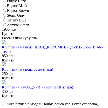
Purple Haze
Raptor Black
Raptor Brown
Storm Gray
Tiffany Blue
Zombie Green
1950
грн
Купити
Разом з цим купують
Кріплення на пояс (ШВИДКОЗ'ЄМНЕ) Quick E-Loop (Blade-
Tech)
850 грн
Купити
Кріплення на пояс 50мм (пара)
250 грн
Купити
Кріплення з КОРДУРИ на моллє HF (пара)
350 грн
Купити
Лінійка паучерів моделі Double pouch ver. 1 була створена,