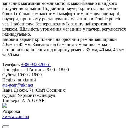
запасних магазинів можливістю їх максимально швидкого
вилучення та зміни. Подвійний паучер кріпиться на ремінь
брюк і є більш компактним і комфортним, ніж два одинарні
паучери, при цьому розташування магазинів в Double pouch
ver. 1 забезпечує безперешкодну їх заміну найкоротшим
шляхом. Щільність утримання магазинів у паучері регулюється
індивідуально.
Базовий варіант кріплення на брючний ремінь завширшки
40мм та 45 мм. Залежно від бажання замовника, можна
встановити кріплення під ширину ременя 35 мм, 40 мм, 45 мм
та 50 мм.
Телефон:
+380932826051
Понеділок - П'ятниця: 9:00 - 18:00
Субота 10:00 - 16:00
Неділя: вихідний
ata-gear@ukr.net
Івана Дзюби, 7а (Сім'ї Сосніних)
будівля Укрмонтажспецбуд
1 поверх. ATA-GEAR
Розробка
3www.com.ua