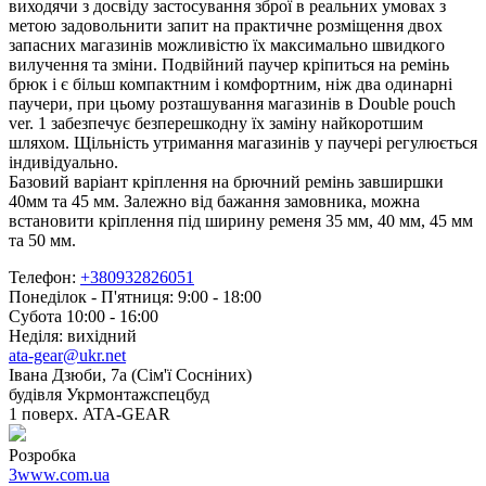
виходячи з досвіду застосування зброї в реальних умовах з
метою задовольнити запит на практичне розміщення двох
запасних магазинів можливістю їх максимально швидкого
вилучення та зміни. Подвійний паучер кріпиться на ремінь
брюк і є більш компактним і комфортним, ніж два одинарні
паучери, при цьому розташування магазинів в Double pouch
ver. 1 забезпечує безперешкодну їх заміну найкоротшим
шляхом. Щільність утримання магазинів у паучері регулюється
індивідуально.
Базовий варіант кріплення на брючний ремінь завширшки
40мм та 45 мм. Залежно від бажання замовника, можна
встановити кріплення під ширину ременя 35 мм, 40 мм, 45 мм
та 50 мм.
Телефон:
+380932826051
Понеділок - П'ятниця: 9:00 - 18:00
Субота 10:00 - 16:00
Неділя: вихідний
ata-gear@ukr.net
Івана Дзюби, 7а (Сім'ї Сосніних)
будівля Укрмонтажспецбуд
1 поверх. ATA-GEAR
Розробка
3www.com.ua