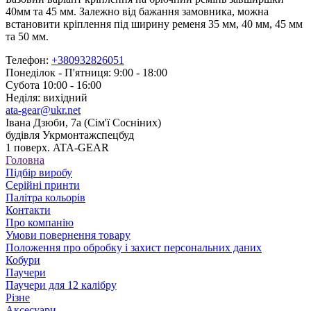
40мм та 45 мм. Залежно від бажання замовника, можна
встановити кріплення під ширину ременя 35 мм, 40 мм, 45 мм
та 50 мм.
Телефон:
+380932826051
Понеділок - П'ятниця: 9:00 - 18:00
Субота 10:00 - 16:00
Неділя: вихідний
ata-gear@ukr.net
Івана Дзюби, 7а (Сім'ї Сосніних)
будівля Укрмонтажспецбуд
1 поверх. ATA-GEAR
Головна
Підбір виробу
Серійні принти
Палітра кольорів
Контакти
Про компанію
Умови повернення товару
Положення про обробку і захист персональних даних
Кобури
Паучери
Паучери для 12 калібру
Різне
Аксесуари