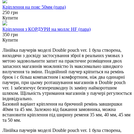
Кріплення на пояс 50мм (пара)
250 грн
Купити
Кріплення з КОРДУРИ на моллє HF (пара)
350 грн
Купити
Лінійка паучерів моделі Double pouch ver. 1 була створена,
виходячи з досвіду застосування зброї в реальних умовах з
метою задовольнити запит на практичне розміщення двох
запасних магазинів можливістю їх максимально швидкого
вилучення та зміни. Подвійний паучер кріпиться на ремінь
брюк і є більш компактним і комфортним, ніж два одинарні
паучери, при цьому розташування магазинів в Double pouch
ver. 1 забезпечує безперешкодну їх заміну найкоротшим
шляхом. Щільність утримання магазинів у паучері регулюється
індивідуально.
Базовий варіант кріплення на брючний ремінь завширшки
40мм та 45 мм. Залежно від бажання замовника, можна
встановити кріплення під ширину ременя 35 мм, 40 мм, 45 мм
та 50 мм.
Лінійка паучерів моделі Double pouch ver. 1 була створена,