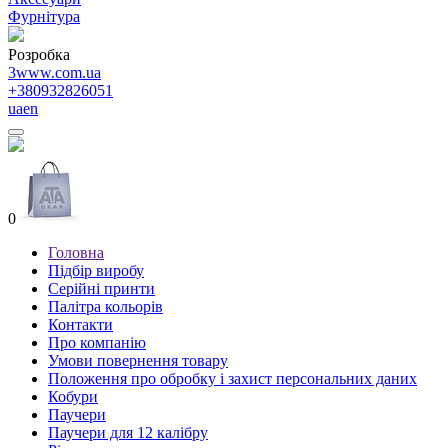
Фурнітура
Розробка
3www.com.ua
+380932826051
ua
en
0
Головна
Підбір виробу
Серійні принти
Палітра кольорів
Контакти
Про компанію
Умови повернення товару
Положення про обробку і захист персональних даних
Кобури
Паучери
Паучери для 12 калібру