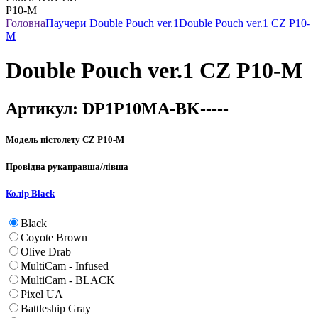
Головна
Паучери
Double Pouch ver.1
Double Pouch ver.1 CZ P10-
M
Double Pouch ver.1 CZ P10-M
Артикул:
DP1P10MA-BK-----
Модель пістолету
CZ P10-M
Провідна рука
правша/лівша
Колір
Black
Black
Coyote Brown
Olive Drab
MultiCam - Infused
MultiCam - BLACK
Pixel UA
Battleship Gray