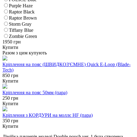
Purple Haze
Raptor Black
Raptor Brown
Storm Gray
Tiffany Blue
Zombie Green
1950
грн
Купити
Разом з цим купують
Кріплення на пояс (ШВИДКОЗ'ЄМНЕ) Quick E-Loop (Blade-
Tech)
850 грн
Купити
Кріплення на пояс 50мм (пара)
250 грн
Купити
Кріплення з КОРДУРИ на моллє HF (пара)
350 грн
Купити
Лінійка паучерів моделі Double pouch ver. 1 була створена,