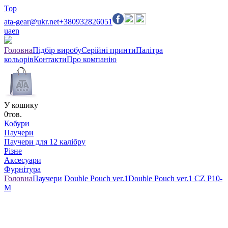
Top
ata-gear@ukr.net
+380932826051
ua
en
Головна
Підбір виробу
Серійні принти
Палітра
кольорів
Контакти
Про компанію
У кошику
0
тов.
Кобури
Паучери
Паучери для 12 калібру
Різне
Аксесуари
Фурнітура
Головна
Паучери
Double Pouch ver.1
Double Pouch ver.1 CZ P10-
M