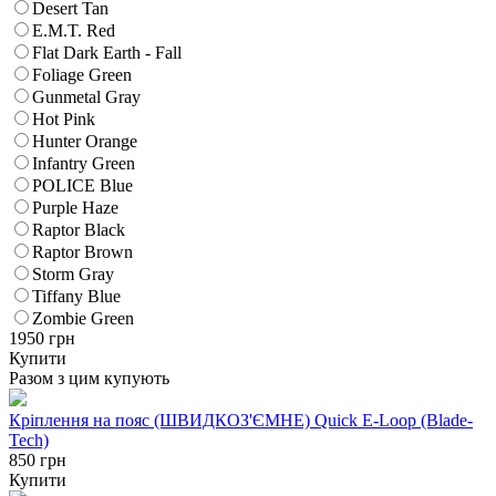
Desert Tan
E.M.T. Red
Flat Dark Earth - Fall
Foliage Green
Gunmetal Gray
Hot Pink
Hunter Orange
Infantry Green
POLICE Blue
Purple Haze
Raptor Black
Raptor Brown
Storm Gray
Tiffany Blue
Zombie Green
1950
грн
Купити
Разом з цим купують
Кріплення на пояс (ШВИДКОЗ'ЄМНЕ) Quick E-Loop (Blade-
Tech)
850 грн
Купити