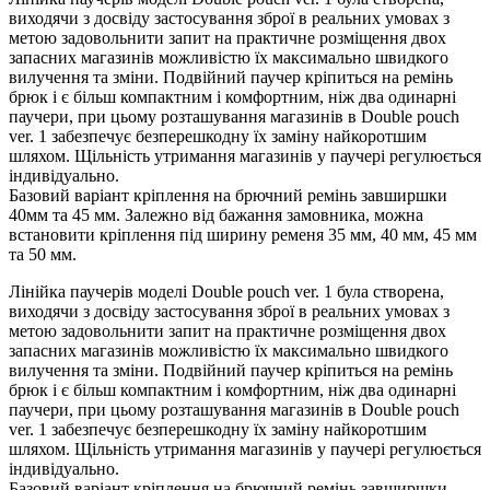
виходячи з досвіду застосування зброї в реальних умовах з
метою задовольнити запит на практичне розміщення двох
запасних магазинів можливістю їх максимально швидкого
вилучення та зміни. Подвійний паучер кріпиться на ремінь
брюк і є більш компактним і комфортним, ніж два одинарні
паучери, при цьому розташування магазинів в Double pouch
ver. 1 забезпечує безперешкодну їх заміну найкоротшим
шляхом. Щільність утримання магазинів у паучері регулюється
індивідуально.
Базовий варіант кріплення на брючний ремінь завширшки
40мм та 45 мм. Залежно від бажання замовника, можна
встановити кріплення під ширину ременя 35 мм, 40 мм, 45 мм
та 50 мм.
Лінійка паучерів моделі Double pouch ver. 1 була створена,
виходячи з досвіду застосування зброї в реальних умовах з
метою задовольнити запит на практичне розміщення двох
запасних магазинів можливістю їх максимально швидкого
вилучення та зміни. Подвійний паучер кріпиться на ремінь
брюк і є більш компактним і комфортним, ніж два одинарні
паучери, при цьому розташування магазинів в Double pouch
ver. 1 забезпечує безперешкодну їх заміну найкоротшим
шляхом. Щільність утримання магазинів у паучері регулюється
індивідуально.
Базовий варіант кріплення на брючний ремінь завширшки