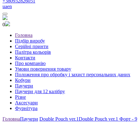
+380932826051
ua
en
0
Головна
Підбір виробу
Серійні принти
Палітра кольорів
Контакти
Про компанію
Умови повернення товару
Положення про обробку і захист персональних даних
Кобури
Паучери
Паучери для 12 калібру
Різне
Аксесуари
Фурнітура
Головна
Паучери
Double Pouch ver.1
Double Pouch ver.1 Форт - 9