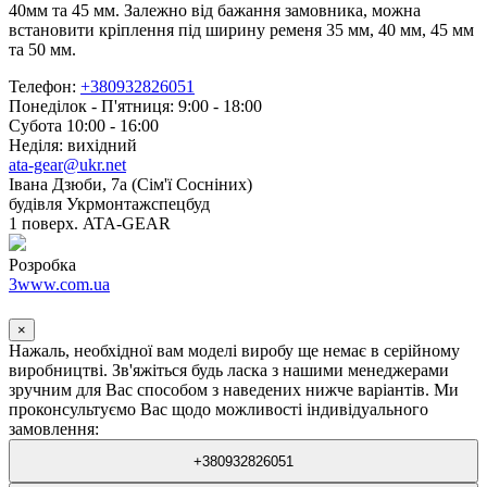
40мм та 45 мм. Залежно від бажання замовника, можна
встановити кріплення під ширину ременя 35 мм, 40 мм, 45 мм
та 50 мм.
Телефон:
+380932826051
Понеділок - П'ятниця: 9:00 - 18:00
Субота 10:00 - 16:00
Неділя: вихідний
ata-gear@ukr.net
Івана Дзюби, 7а (Сім'ї Сосніних)
будівля Укрмонтажспецбуд
1 поверх. ATA-GEAR
Розробка
3www.com.ua
×
Нажаль, необхідної вам моделі виробу ще немає в серійному
виробництві. Зв'яжіться будь ласка з нашими менеджерами
зручним для Вас способом з наведених нижче варіантів. Ми
проконсультуємо Вас щодо можливості індивідуального
замовлення:
+380932826051