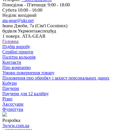
Понеділок - П'ятниця: 9:00 - 18:00
Субота 10:00 - 16:00
Неділя: вихідний
ata-gear@ukr.net
Івана Дзюби, 7а (Сім'ї Сосніних)
будівля Укрмонтажспецбуд
1 поверх. ATA-GEAR
Головна
Підбір виробу
Серійні принти
Палітра кольорів
Контакти
Про компанію
Умови повернення товару
Положення про обробку і захист персональних даних
Кобури
Паучери
Паучери для 12 калібру
Різне
Аксесуари
Фурнітура
Розробка
3www.com.ua