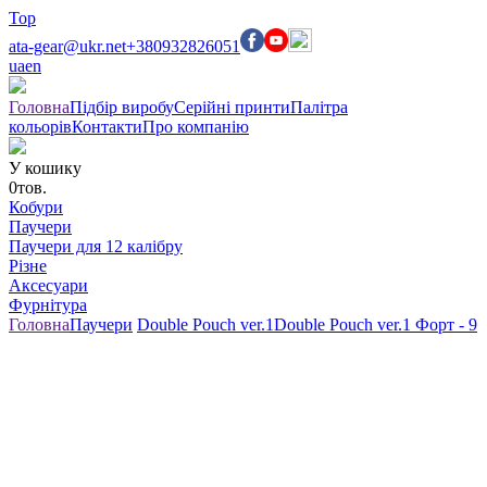
Top
ata-gear@ukr.net
+380932826051
ua
en
Головна
Підбір виробу
Серійні принти
Палітра
кольорів
Контакти
Про компанію
У кошику
0
тов.
Кобури
Паучери
Паучери для 12 калібру
Різне
Аксесуари
Фурнітура
Головна
Паучери
Double Pouch ver.1
Double Pouch ver.1 Форт - 9