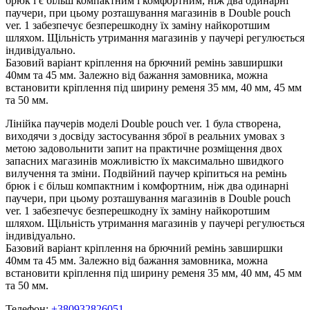
брюк і є більш компактним і комфортним, ніж два одинарні
паучери, при цьому розташування магазинів в Double pouch
ver. 1 забезпечує безперешкодну їх заміну найкоротшим
шляхом. Щільність утримання магазинів у паучері регулюється
індивідуально.
Базовий варіант кріплення на брючний ремінь завширшки
40мм та 45 мм. Залежно від бажання замовника, можна
встановити кріплення під ширину ременя 35 мм, 40 мм, 45 мм
та 50 мм.
Лінійка паучерів моделі Double pouch ver. 1 була створена,
виходячи з досвіду застосування зброї в реальних умовах з
метою задовольнити запит на практичне розміщення двох
запасних магазинів можливістю їх максимально швидкого
вилучення та зміни. Подвійний паучер кріпиться на ремінь
брюк і є більш компактним і комфортним, ніж два одинарні
паучери, при цьому розташування магазинів в Double pouch
ver. 1 забезпечує безперешкодну їх заміну найкоротшим
шляхом. Щільність утримання магазинів у паучері регулюється
індивідуально.
Базовий варіант кріплення на брючний ремінь завширшки
40мм та 45 мм. Залежно від бажання замовника, можна
встановити кріплення під ширину ременя 35 мм, 40 мм, 45 мм
та 50 мм.
Телефон:
+380932826051