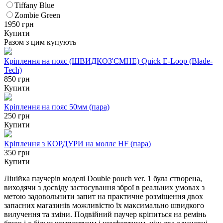
Tiffany Blue
Zombie Green
1950
грн
Купити
Разом з цим купують
Кріплення на пояс (ШВИДКОЗ'ЄМНЕ) Quick E-Loop (Blade-
Tech)
850 грн
Купити
Кріплення на пояс 50мм (пара)
250 грн
Купити
Кріплення з КОРДУРИ на моллє HF (пара)
350 грн
Купити
Лінійка паучерів моделі Double pouch ver. 1 була створена,
виходячи з досвіду застосування зброї в реальних умовах з
метою задовольнити запит на практичне розміщення двох
запасних магазинів можливістю їх максимально швидкого
вилучення та зміни. Подвійний паучер кріпиться на ремінь