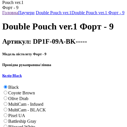
Головна
Паучери
Double Pouch ver.1
Double Pouch ver.1 Форт - 9
Double Pouch ver.1 Форт - 9
Артикул:
DP1F-09A-BK-----
Модель пістолету
Форт - 9
Провідна рука
правша/лівша
Колір
Black
Black
Coyote Brown
Olive Drab
MultiCam - Infused
MultiCam - BLACK
Pixel UA
Battleship Gray
Blizzard White