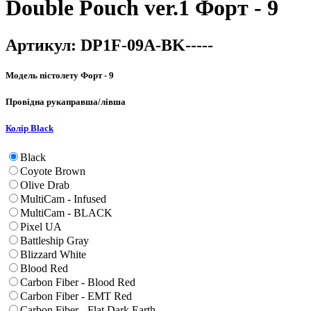
Double Pouch ver.1 Форт - 9
Артикул:
DP1F-09A-BK-----
Модель пістолету
Форт - 9
Провідна рука
правша/лівша
Колір
Black
Black
Coyote Brown
Olive Drab
MultiCam - Infused
MultiCam - BLACK
Pixel UA
Battleship Gray
Blizzard White
Blood Red
Carbon Fiber - Blood Red
Carbon Fiber - EMT Red
Carbon Fiber - Flat Dark Earth