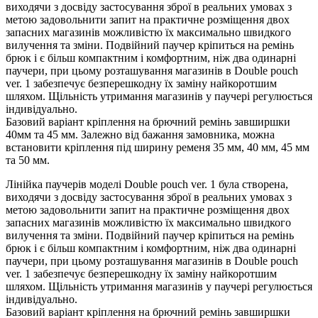
виходячи з досвіду застосування зброї в реальних умовах з
метою задовольнити запит на практичне розміщення двох
запасних магазинів можливістю їх максимально швидкого
вилучення та зміни. Подвійний паучер кріпиться на ремінь
брюк і є більш компактним і комфортним, ніж два одинарні
паучери, при цьому розташування магазинів в Double pouch
ver. 1 забезпечує безперешкодну їх заміну найкоротшим
шляхом. Щільність утримання магазинів у паучері регулюється
індивідуально.
Базовий варіант кріплення на брючний ремінь завширшки
40мм та 45 мм. Залежно від бажання замовника, можна
встановити кріплення під ширину ременя 35 мм, 40 мм, 45 мм
та 50 мм.
Лінійка паучерів моделі Double pouch ver. 1 була створена,
виходячи з досвіду застосування зброї в реальних умовах з
метою задовольнити запит на практичне розміщення двох
запасних магазинів можливістю їх максимально швидкого
вилучення та зміни. Подвійний паучер кріпиться на ремінь
брюк і є більш компактним і комфортним, ніж два одинарні
паучери, при цьому розташування магазинів в Double pouch
ver. 1 забезпечує безперешкодну їх заміну найкоротшим
шляхом. Щільність утримання магазинів у паучері регулюється
індивідуально.
Базовий варіант кріплення на брючний ремінь завширшки