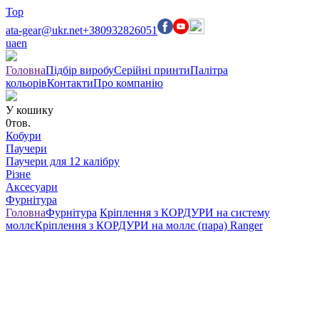
Top
ata-gear@ukr.net
+380932826051
ua
en
Головна
Підбір виробу
Серійні принти
Палітра
кольорів
Контакти
Про компанію
У кошику
0
тов.
Кобури
Паучери
Паучери для 12 калібру
Різне
Аксесуари
Фурнітура
Головна
Фурнітура
Кріплення з КОРДУРИ на систему
моллє
Кріплення з КОРДУРИ на моллє (пара) Ranger