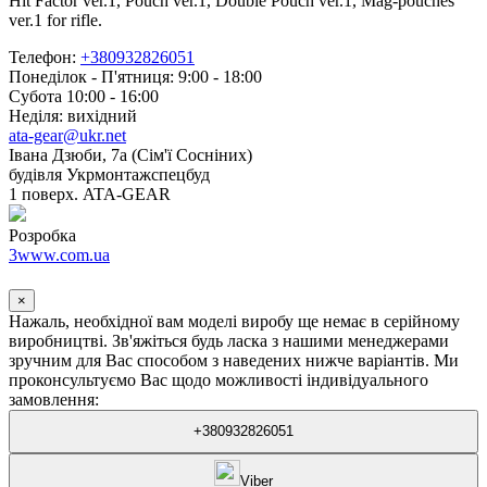
Hit Factor ver.1, Pouch ver.1, Double Pouch ver.1, Mag-pouches
ver.1 for rifle.
Телефон:
+380932826051
Понеділок - П'ятниця: 9:00 - 18:00
Субота 10:00 - 16:00
Неділя: вихідний
ata-gear@ukr.net
Івана Дзюби, 7а (Сім'ї Сосніних)
будівля Укрмонтажспецбуд
1 поверх. ATA-GEAR
Розробка
3www.com.ua
×
Нажаль, необхідної вам моделі виробу ще немає в серійному
виробництві. Зв'яжіться будь ласка з нашими менеджерами
зручним для Вас способом з наведених нижче варіантів. Ми
проконсультуємо Вас щодо можливості індивідуального
замовлення:
+380932826051
Viber