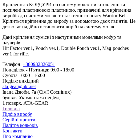
Кріплення з КОРДУРИ на систему моллє виготовленні та
посилені пластиковою пластиною, призначені для кріплення
виробів до системи моллє та тактичного поясу Warrior Belt.
Кріпиться кріплення до виробу за допомогою двох гвинтів. Це
дозволяє надійно встановити виріб на систему моллє.
Дані кріплення сумісні з наступними моделями кобур та
паучерів:
Hit Factor ver.1, Pouch ver.1, Double Pouch ver.1, Mag-pouches
ver.1 for rifle.
Телефон:
+380932826051
Понеділок - П'ятниця: 9:00 - 18:00
Субота 10:00 - 16:00
Неділя: вихідний
ata-gear@ukr.net
Івана Дзюби, 7а (Сім'ї Сосніних)
будівля Укрмонтажспецбуд
1 поверх. ATA-GEAR
Головна
Підбір виробу
Серійні принти
Палітра кольорів
Контакти
Про компанію