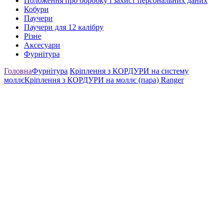
Положення про обробку і захист персональних даних
Кобури
Паучери
Паучери для 12 калібру
Різне
Аксесуари
Фурнітура
Головна
Фурнітура
Кріплення з КОРДУРИ на систему
моллє
Кріплення з КОРДУРИ на моллє (пара) Ranger