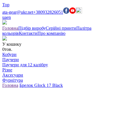
Top
ata-gear@ukr.net
+380932826051
ua
en
Головна
Підбір виробу
Серійні принти
Палітра
кольорів
Контакти
Про компанію
У кошику
0
тов.
Кобури
Паучери
Паучери для 12 калібру
Різне
Аксесуари
Фурнітура
Головна
Брелок Glock 17 Black