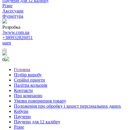
Паучери для 12 калібру
Різне
Аксесуари
Фурнітура
Розробка
3www.com.ua
+380932826051
ua
en
0
Головна
Підбір виробу
Серійні принти
Палітра кольорів
Контакти
Про компанію
Умови повернення товару
Положення про обробку і захист персональних даних
Кобури
Паучери
Паучери для 12 калібру
Різне