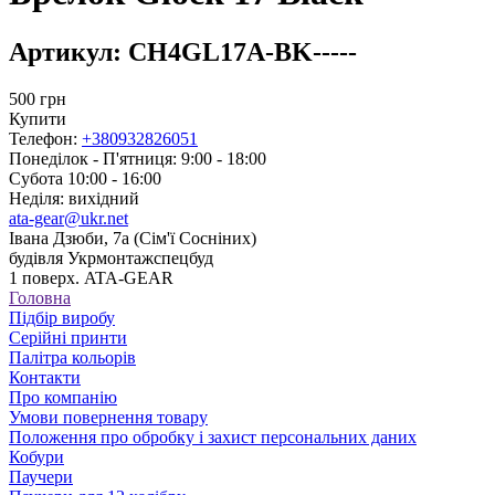
Артикул:
CH4GL17A-BK-----
500
грн
Купити
Телефон:
+380932826051
Понеділок - П'ятниця: 9:00 - 18:00
Субота 10:00 - 16:00
Неділя: вихідний
ata-gear@ukr.net
Івана Дзюби, 7а (Сім'ї Сосніних)
будівля Укрмонтажспецбуд
1 поверх. ATA-GEAR
Головна
Підбір виробу
Серійні принти
Палітра кольорів
Контакти
Про компанію
Умови повернення товару
Положення про обробку і захист персональних даних
Кобури
Паучери