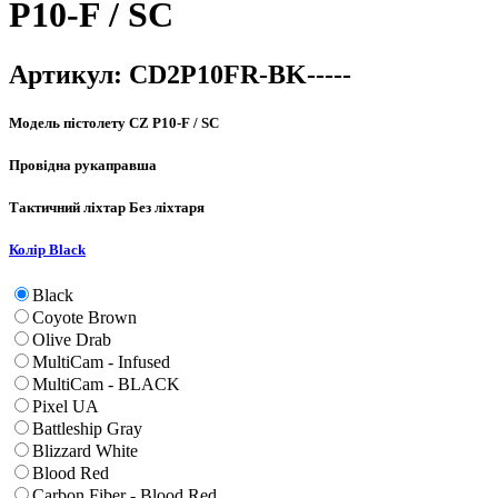
P10-F / SC
Артикул:
CD2P10FR-BK-----
Модель пістолету
CZ P10-F / SC
Провідна рука
правша
Тактичний ліхтар
Без ліхтаря
Колір
Black
Black
Coyote Brown
Olive Drab
MultiCam - Infused
MultiCam - BLACK
Pixel UA
Battleship Gray
Blizzard White
Blood Red
Carbon Fiber - Blood Red