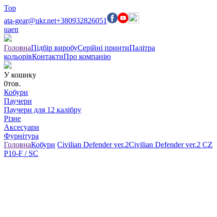
Top
ata-gear@ukr.net
+380932826051
ua
en
Головна
Підбір виробу
Серійні принти
Палітра
кольорів
Контакти
Про компанію
У кошику
0
тов.
Кобури
Паучери
Паучери для 12 калібру
Різне
Аксесуари
Фурнітура
Головна
Кобури
Civilian Defender ver.2
Civilian Defender ver.2 CZ
P10-F / SC