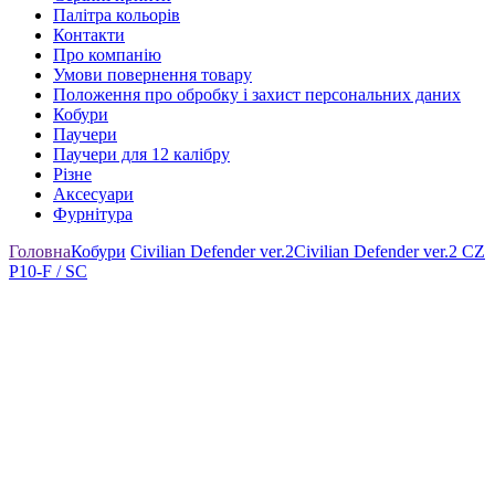
Палітра кольорів
Контакти
Про компанію
Умови повернення товару
Положення про обробку і захист персональних даних
Кобури
Паучери
Паучери для 12 калібру
Різне
Аксесуари
Фурнітура
Головна
Кобури
Civilian Defender ver.2
Civilian Defender ver.2 CZ
P10-F / SC