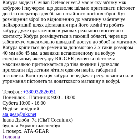
Кобура моделі Civilian Defender ver.2 має м'яку зв'язку між
кобурою і паучером, що дозволяє щільно притискати пістолет
до тіла оператора для більш потайного носіння зброї. Кут
розміщення зброї по відношенню до магазину забезпечує
найкоротший шлях діставання при його заміні та робить
кобуру дуже практичною в умовах реального вогневого
контакту. Кобура розміщується в паховій області, через що
забезпечує максимально швидкий доступ до зброї та магазину.
Кобура кріпиться до ременя за допомогою 2-х гаків розміром
40 мм або 45 мм, а завдяки встановленому на кобуру
спеціальному аксесуару RIGGER рукоятка пістолета
максимально притискається до тіла людини і дозволяє
приховати під легким літнім одягом навіть габаритні
пістолети. Конструкція кобури передбачає регулювання сили
утримання пістолета та додаткового магазину в кобурі.
Телефон:
+380932826051
Понеділок - П'ятниця: 9:00 - 18:00
Субота 10:00 - 16:00
Неділя: вихідний
ata-gear@ukr.net
Івана Дзюби, 7а (Сім'ї Сосніних)
будівля Укрмонтажспецбуд
1 поверх. ATA-GEAR
Головна