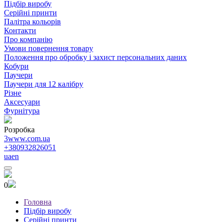
Підбір виробу
Серійні принти
Палітра кольорів
Контакти
Про компанію
Умови повернення товару
Положення про обробку і захист персональних даних
Кобури
Паучери
Паучери для 12 калібру
Різне
Аксесуари
Фурнітура
Розробка
3www.com.ua
+380932826051
ua
en
0
Головна
Підбір виробу
Серійні принти