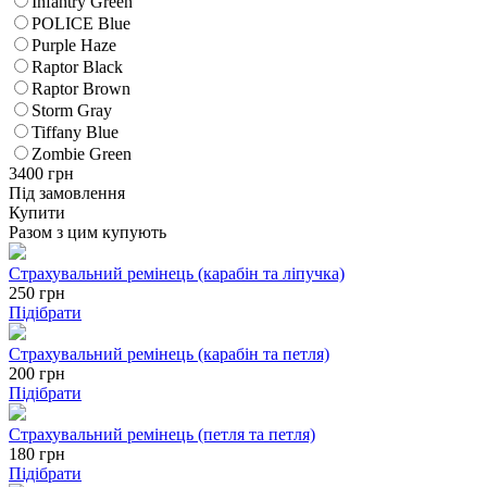
Infantry Green
POLICE Blue
Purple Haze
Raptor Black
Raptor Brown
Storm Gray
Tiffany Blue
Zombie Green
3400
грн
Під замовлення
Купити
Разом з цим купують
Страхувальний ремінець (карабін та ліпучка)
250
грн
Підібрати
Страхувальний ремінець (карабін та петля)
200
грн
Підібрати
Страхувальний ремінець (петля та петля)
180
грн
Підібрати