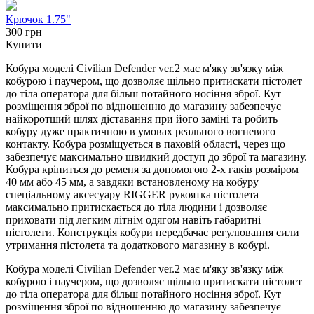
Крючок 1.75"
300 грн
Купити
Кобура моделі Civilian Defender ver.2 має м'яку зв'язку між
кобурою і паучером, що дозволяє щільно притискати пістолет
до тіла оператора для більш потайного носіння зброї. Кут
розміщення зброї по відношенню до магазину забезпечує
найкоротший шлях діставання при його заміні та робить
кобуру дуже практичною в умовах реального вогневого
контакту. Кобура розміщується в паховій області, через що
забезпечує максимально швидкий доступ до зброї та магазину.
Кобура кріпиться до ременя за допомогою 2-х гаків розміром
40 мм або 45 мм, а завдяки встановленому на кобуру
спеціальному аксесуару RIGGER рукоятка пістолета
максимально притискається до тіла людини і дозволяє
приховати під легким літнім одягом навіть габаритні
пістолети. Конструкція кобури передбачає регулювання сили
утримання пістолета та додаткового магазину в кобурі.
Кобура моделі Civilian Defender ver.2 має м'яку зв'язку між
кобурою і паучером, що дозволяє щільно притискати пістолет
до тіла оператора для більш потайного носіння зброї. Кут
розміщення зброї по відношенню до магазину забезпечує