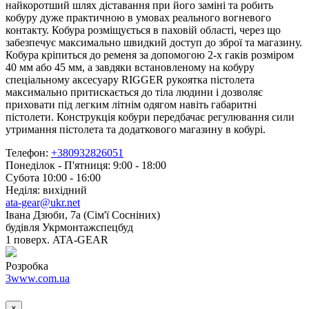
найкоротший шлях діставання при його заміні та робить
кобуру дуже практичною в умовах реального вогневого
контакту. Кобура розміщується в паховій області, через що
забезпечує максимально швидкий доступ до зброї та магазину.
Кобура кріпиться до ременя за допомогою 2-х гаків розміром
40 мм або 45 мм, а завдяки встановленому на кобуру
спеціальному аксесуару RIGGER рукоятка пістолета
максимально притискається до тіла людини і дозволяє
приховати під легким літнім одягом навіть габаритні
пістолети. Конструкція кобури передбачає регулювання сили
утримання пістолета та додаткового магазину в кобурі.
Телефон:
+380932826051
Понеділок - П'ятниця: 9:00 - 18:00
Субота 10:00 - 16:00
Неділя: вихідний
ata-gear@ukr.net
Івана Дзюби, 7а (Сім'ї Сосніних)
будівля Укрмонтажспецбуд
1 поверх. ATA-GEAR
Розробка
3www.com.ua
×