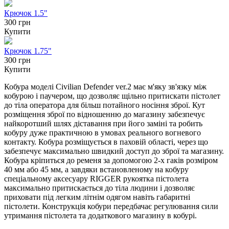
Крючок 1.5"
300 грн
Купити
Крючок 1.75"
300 грн
Купити
Кобура моделі Civilian Defender ver.2 має м'яку зв'язку між
кобурою і паучером, що дозволяє щільно притискати пістолет
до тіла оператора для більш потайного носіння зброї. Кут
розміщення зброї по відношенню до магазину забезпечує
найкоротший шлях діставання при його заміні та робить
кобуру дуже практичною в умовах реального вогневого
контакту. Кобура розміщується в паховій області, через що
забезпечує максимально швидкий доступ до зброї та магазину.
Кобура кріпиться до ременя за допомогою 2-х гаків розміром
40 мм або 45 мм, а завдяки встановленому на кобуру
спеціальному аксесуару RIGGER рукоятка пістолета
максимально притискається до тіла людини і дозволяє
приховати під легким літнім одягом навіть габаритні
пістолети. Конструкція кобури передбачає регулювання сили
утримання пістолета та додаткового магазину в кобурі.