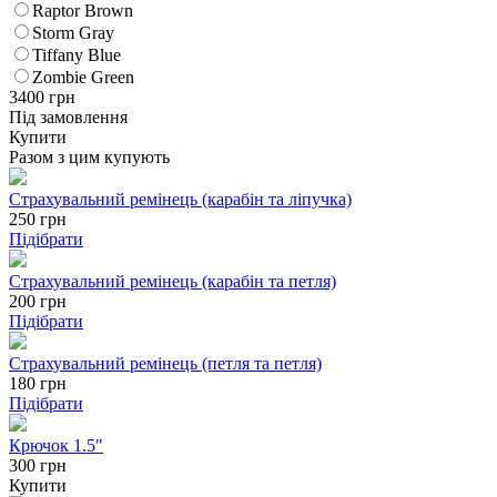
Raptor Brown
Storm Gray
Tiffany Blue
Zombie Green
3400
грн
Під замовлення
Купити
Разом з цим купують
Страхувальний ремінець (карабін та ліпучка)
250
грн
Підібрати
Страхувальний ремінець (карабін та петля)
200
грн
Підібрати
Страхувальний ремінець (петля та петля)
180
грн
Підібрати
Крючок 1.5"
300 грн
Купити