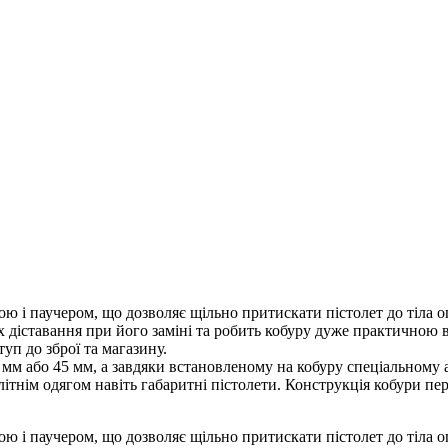
бурою і паучером, що дозволяє щільно притискати пістолет до тіла
діставання при його заміні та робить кобуру дуже практичною в
уп до зброї та магазину.
0 мм або 45 мм, а завдяки встановленому на кобуру спеціальном
літнім одягом навіть габаритні пістолети. Конструкція кобури п
бурою і паучером, що дозволяє щільно притискати пістолет до тіла