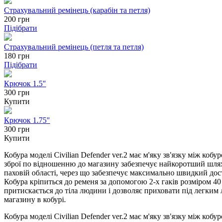
Страхувальний ремінець (карабін та петля)
200
грн
Підібрати
Страхувальний ремінець (петля та петля)
180
грн
Підібрати
Крючок 1.5"
300 грн
Купити
Крючок 1.75"
300 грн
Купити
Кобура моделі Civilian Defender ver.2 має м'яку зв'язку між ко
зброї по відношенню до магазину забезпечує найкоротший шлях 
паховій області, через що забезпечує максимально швидкий дост
Кобура кріпиться до ременя за допомогою 2-х гаків розміром 4
притискається до тіла людини і дозволяє приховати під легким 
магазину в кобурі.
Кобура моделі Civilian Defender ver.2 має м'яку зв'язку між ко