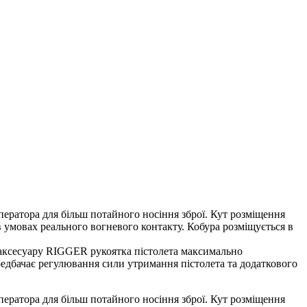
 оператора для більш потайного носіння зброї. Кут розміщення
 умовах реального вогневого контакту. Кобура розміщується в
у аксесуару RIGGER рукоятка пістолета максимально
ередбачає регулювання сили утримання пістолета та додаткового
 оператора для більш потайного носіння зброї. Кут розміщення