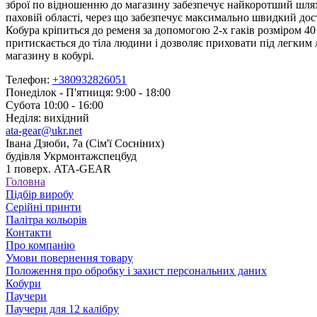
зброї по відношенню до магазину забезпечує найкоротший шлях 
паховій області, через що забезпечує максимально швидкий дост
Кобура кріпиться до ременя за допомогою 2-х гаків розміром 4
притискається до тіла людини і дозволяє приховати під легким 
магазину в кобурі.
Телефон:
+380932826051
Понеділок - П'ятниця: 9:00 - 18:00
Субота 10:00 - 16:00
Неділя: вихідний
ata-gear@ukr.net
Івана Дзюби, 7а (Сім'ї Сосніних)
будівля Укрмонтажспецбуд
1 поверх. ATA-GEAR
Головна
Підбір виробу
Серійні принти
Палітра кольорів
Контакти
Про компанію
Умови повернення товару
Положення про обробку і захист персональних даних
Кобури
Паучери
Паучери для 12 калібру