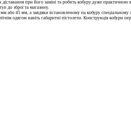
діставання при його заміні та робить кобуру дуже практичною в
уп до зброї та магазину.
0 мм або 45 мм, а завдяки встановленому на кобуру спеціальном
літнім одягом навіть габаритні пістолети. Конструкція кобури п