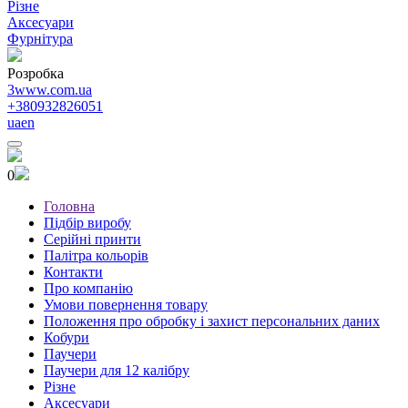
Різне
Аксесуари
Фурнітура
Розробка
3www.com.ua
+380932826051
ua
en
0
Головна
Підбір виробу
Серійні принти
Палітра кольорів
Контакти
Про компанію
Умови повернення товару
Положення про обробку і захист персональних даних
Кобури
Паучери
Паучери для 12 калібру
Різне
Аксесуари