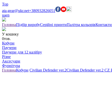
Top
ata-gear@ukr.net
+380932826051
ua
en
Головна
Підбір виробу
Серійні принти
Палітра кольорів
Контакти
У кошику
0
тов.
Кобури
Паучери
Паучери для 12 калібру
Різне
Аксесуари
Фурнітура
Головна
Кобури
Civilian Defender ver.2
Civilian Defender ver.2 CZ