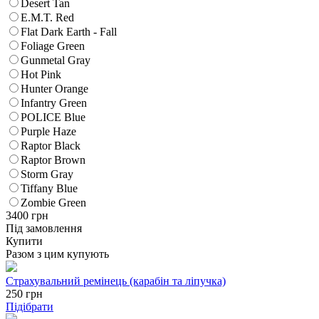
Desert Tan
E.M.T. Red
Flat Dark Earth - Fall
Foliage Green
Gunmetal Gray
Hot Pink
Hunter Orange
Infantry Green
POLICE Blue
Purple Haze
Raptor Black
Raptor Brown
Storm Gray
Tiffany Blue
Zombie Green
3400
грн
Під замовлення
Купити
Разом з цим купують
Страхувальний ремінець (карабін та ліпучка)
250
грн
Підібрати