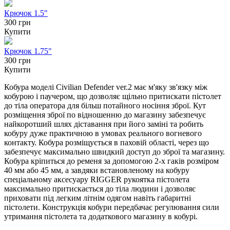
Крючок 1.5"
300 грн
Купити
Крючок 1.75"
300 грн
Купити
Кобура моделі Civilian Defender ver.2 має м'яку зв'язку між
кобурою і паучером, що дозволяє щільно притискати пістолет
до тіла оператора для більш потайного носіння зброї. Кут
розміщення зброї по відношенню до магазину забезпечує
найкоротший шлях діставання при його заміні та робить
кобуру дуже практичною в умовах реального вогневого
контакту. Кобура розміщується в паховій області, через що
забезпечує максимально швидкий доступ до зброї та магазину.
Кобура кріпиться до ременя за допомогою 2-х гаків розміром
40 мм або 45 мм, а завдяки встановленому на кобуру
спеціальному аксесуару RIGGER рукоятка пістолета
максимально притискається до тіла людини і дозволяє
приховати під легким літнім одягом навіть габаритні
пістолети. Конструкція кобури передбачає регулювання сили
утримання пістолета та додаткового магазину в кобурі.