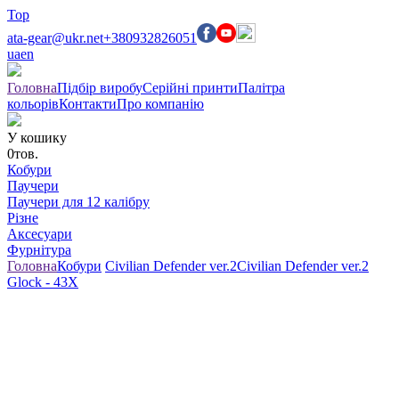
Top
ata-gear@ukr.net
+380932826051
ua
en
Головна
Підбір виробу
Серійні принти
Палітра
кольорів
Контакти
Про компанію
У кошику
0
тов.
Кобури
Паучери
Паучери для 12 калібру
Різне
Аксесуари
Фурнітура
Головна
Кобури
Civilian Defender ver.2
Civilian Defender ver.2
Glock - 43X