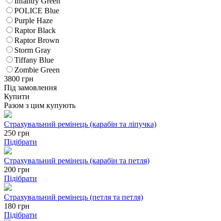
Infantry Green
POLICE Blue
Purple Haze
Raptor Black
Raptor Brown
Storm Gray
Tiffany Blue
Zombie Green
3800
грн
Під замовлення
Купити
Разом з цим купують
Страхувальний ремінець (карабін та ліпучка)
250
грн
Підібрати
Страхувальний ремінець (карабін та петля)
200
грн
Підібрати
Страхувальний ремінець (петля та петля)
180
грн
Підібрати