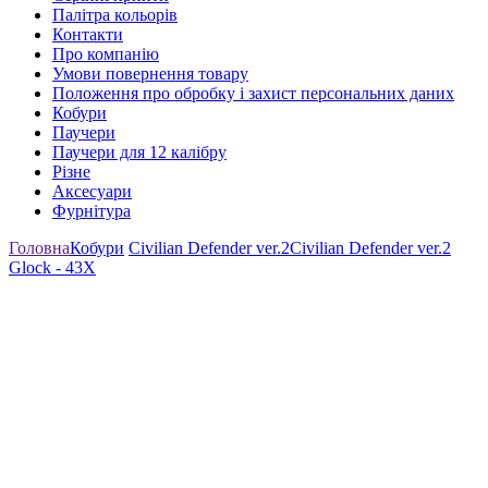
Палітра кольорів
Контакти
Про компанію
Умови повернення товару
Положення про обробку і захист персональних даних
Кобури
Паучери
Паучери для 12 калібру
Різне
Аксесуари
Фурнітура
Головна
Кобури
Civilian Defender ver.2
Civilian Defender ver.2
Glock - 43X