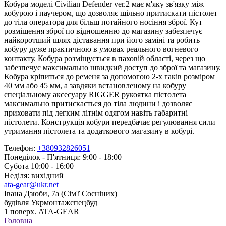
Кобура моделі Civilian Defender ver.2 має м'яку зв'язку між
кобурою і паучером, що дозволяє щільно притискати пістолет
до тіла оператора для більш потайного носіння зброї. Кут
розміщення зброї по відношенню до магазину забезпечує
найкоротший шлях діставання при його заміні та робить
кобуру дуже практичною в умовах реального вогневого
контакту. Кобура розміщується в паховій області, через що
забезпечує максимально швидкий доступ до зброї та магазину.
Кобура кріпиться до ременя за допомогою 2-х гаків розміром
40 мм або 45 мм, а завдяки встановленому на кобуру
спеціальному аксесуару RIGGER рукоятка пістолета
максимально притискається до тіла людини і дозволяє
приховати під легким літнім одягом навіть габаритні
пістолети. Конструкція кобури передбачає регулювання сили
утримання пістолета та додаткового магазину в кобурі.
Телефон:
+380932826051
Понеділок - П'ятниця: 9:00 - 18:00
Субота 10:00 - 16:00
Неділя: вихідний
ata-gear@ukr.net
Івана Дзюби, 7а (Сім'ї Сосніних)
будівля Укрмонтажспецбуд
1 поверх. ATA-GEAR
Головна