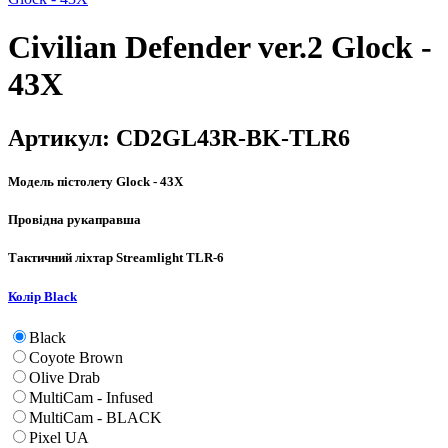
Civilian Defender ver.2 Glock -
43X
Артикул:
CD2GL43R-BK-TLR6
Модель пістолету
Glock - 43X
Провідна рука
правша
Тактичний ліхтар
Streamlight TLR-6
Колір
Black
Black
Coyote Brown
Olive Drab
MultiCam - Infused
MultiCam - BLACK
Pixel UA