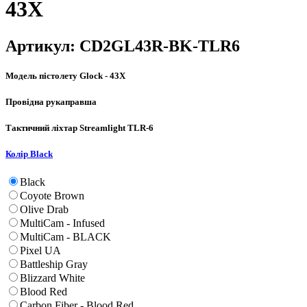
43X
Артикул:
CD2GL43R-BK-TLR6
Модель пістолету
Glock - 43X
Провідна рука
правша
Тактичний ліхтар
Streamlight TLR-6
Колір
Black
Black
Coyote Brown
Olive Drab
MultiCam - Infused
MultiCam - BLACK
Pixel UA
Battleship Gray
Blizzard White
Blood Red
Carbon Fiber - Blood Red