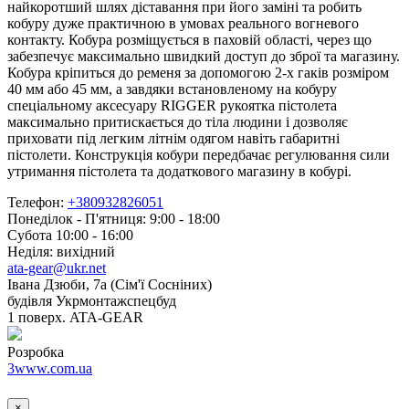
найкоротший шлях діставання при його заміні та робить
кобуру дуже практичною в умовах реального вогневого
контакту. Кобура розміщується в паховій області, через що
забезпечує максимально швидкий доступ до зброї та магазину.
Кобура кріпиться до ременя за допомогою 2-х гаків розміром
40 мм або 45 мм, а завдяки встановленому на кобуру
спеціальному аксесуару RIGGER рукоятка пістолета
максимально притискається до тіла людини і дозволяє
приховати під легким літнім одягом навіть габаритні
пістолети. Конструкція кобури передбачає регулювання сили
утримання пістолета та додаткового магазину в кобурі.
Телефон:
+380932826051
Понеділок - П'ятниця: 9:00 - 18:00
Субота 10:00 - 16:00
Неділя: вихідний
ata-gear@ukr.net
Івана Дзюби, 7а (Сім'ї Сосніних)
будівля Укрмонтажспецбуд
1 поверх. ATA-GEAR
Розробка
3www.com.ua
×