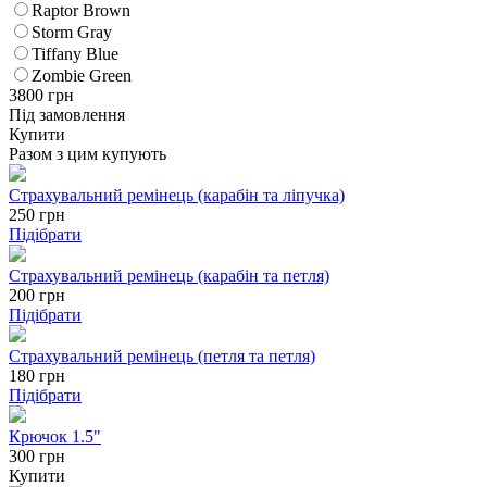
Raptor Brown
Storm Gray
Tiffany Blue
Zombie Green
3800
грн
Під замовлення
Купити
Разом з цим купують
Страхувальний ремінець (карабін та ліпучка)
250
грн
Підібрати
Страхувальний ремінець (карабін та петля)
200
грн
Підібрати
Страхувальний ремінець (петля та петля)
180
грн
Підібрати
Крючок 1.5"
300 грн
Купити