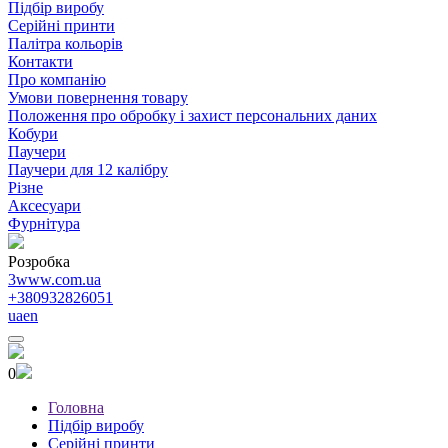
Підбір виробу
Серійні принти
Палітра кольорів
Контакти
Про компанію
Умови повернення товару
Положення про обробку і захист персональних даних
Кобури
Паучери
Паучери для 12 калібру
Різне
Аксесуари
Фурнітура
Розробка
3www.com.ua
+380932826051
ua
en
0
Головна
Підбір виробу
Серійні принти