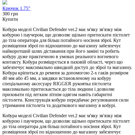
Крючок 1.75"
300 грн
Купити
Кобура моделі Civilian Defender ver.2 має м'яку зв'язку між
кобурою і паучером, що дозволяє щільно притискати пістолет
до тіла оператора для більш потайного носіння зброї. Кут
розміщення зброї по відношенню до магазину забезпечує
найкоротший шлях діставання при його заміні та робить
кобуру дуже практичною в умовах реального вогневого
контакту. Кобура розміщується в паховій області, через що
забезпечує максимально швидкий доступ до зброї та магазину.
Кобура кріпиться до ременя за допомогою 2-х гаків розміром
40 мм або 45 мм, а завдяки встановленому на кобуру
спеціальному аксесуару RIGGER рукоятка пістолета
максимально притискається до тіла людини і дозволяє
приховати під легким літнім одягом навіть габаритні
пістолети. Конструкція кобури передбачає регулювання сили
утримання пістолета та додаткового магазину в кобурі.
Кобура моделі Civilian Defender ver.2 має м'яку зв'язку між
кобурою і паучером, що дозволяє щільно притискати пістолет
до тіла оператора для більш потайного носіння зброї. Кут
розміщення зброї по відношенню до магазину забезпечує