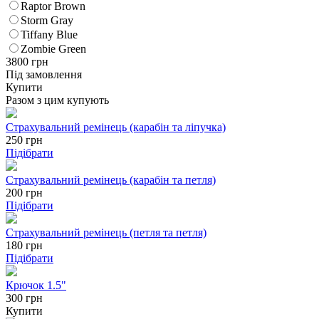
Raptor Brown
Storm Gray
Tiffany Blue
Zombie Green
3800
грн
Під замовлення
Купити
Разом з цим купують
Страхувальний ремінець (карабін та ліпучка)
250
грн
Підібрати
Страхувальний ремінець (карабін та петля)
200
грн
Підібрати
Страхувальний ремінець (петля та петля)
180
грн
Підібрати
Крючок 1.5"
300 грн
Купити