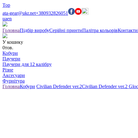
Top
ata-gear@ukr.net
+380932826051
ua
en
Головна
Підбір виробу
Серійні принти
Палітра кольорів
Контакти
У кошику
0
тов.
Кобури
Паучери
Паучери для 12 калібру
Різне
Аксесуари
Фурнітура
Головна
Кобури
Civilian Defender ver.2
Civilian Defender ver.2 Gloc