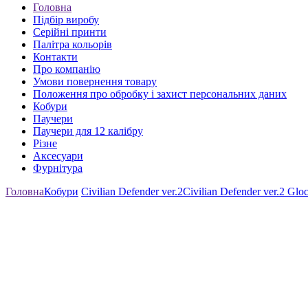
Головна
Підбір виробу
Серійні принти
Палітра кольорів
Контакти
Про компанію
Умови повернення товару
Положення про обробку і захист персональних даних
Кобури
Паучери
Паучери для 12 калібру
Різне
Аксесуари
Фурнітура
Головна
Кобури
Civilian Defender ver.2
Civilian Defender ver.2 Gloc