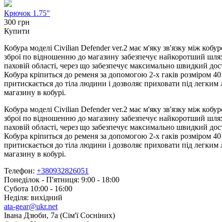
Крючок 1.75"
300 грн
Купити
Кобура моделі Civilian Defender ver.2 має м'яку зв'язку між ко
зброї по відношенню до магазину забезпечує найкоротший шлях 
паховій області, через що забезпечує максимально швидкий дост
Кобура кріпиться до ременя за допомогою 2-х гаків розміром 4
притискається до тіла людини і дозволяє приховати під легким 
магазину в кобурі.
Кобура моделі Civilian Defender ver.2 має м'яку зв'язку між ко
зброї по відношенню до магазину забезпечує найкоротший шлях 
паховій області, через що забезпечує максимально швидкий дост
Кобура кріпиться до ременя за допомогою 2-х гаків розміром 4
притискається до тіла людини і дозволяє приховати під легким 
магазину в кобурі.
Телефон:
+380932826051
Понеділок - П'ятниця: 9:00 - 18:00
Субота 10:00 - 16:00
Неділя: вихідний
ata-gear@ukr.net
Івана Дзюби, 7а (Сім'ї Сосніних)