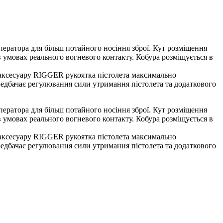
 оператора для більш потайного носіння зброї. Кут розміщення
 умовах реального вогневого контакту. Кобура розміщується в
у аксесуару RIGGER рукоятка пістолета максимально
ередбачає регулювання сили утримання пістолета та додаткового
 оператора для більш потайного носіння зброї. Кут розміщення
 умовах реального вогневого контакту. Кобура розміщується в
у аксесуару RIGGER рукоятка пістолета максимально
ередбачає регулювання сили утримання пістолета та додаткового