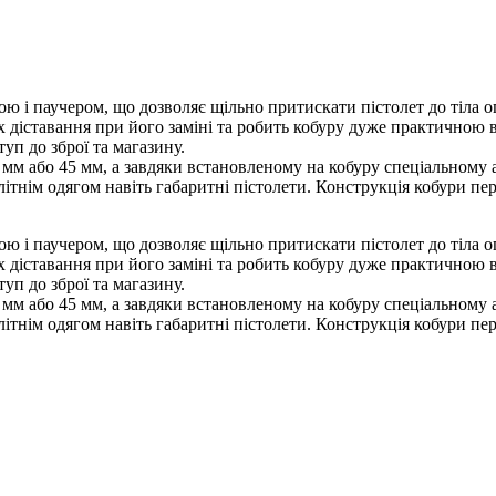
бурою і паучером, що дозволяє щільно притискати пістолет до тіла
діставання при його заміні та робить кобуру дуже практичною в
уп до зброї та магазину.
0 мм або 45 мм, а завдяки встановленому на кобуру спеціальном
літнім одягом навіть габаритні пістолети. Конструкція кобури п
бурою і паучером, що дозволяє щільно притискати пістолет до тіла
діставання при його заміні та робить кобуру дуже практичною в
уп до зброї та магазину.
0 мм або 45 мм, а завдяки встановленому на кобуру спеціальном
літнім одягом навіть габаритні пістолети. Конструкція кобури п