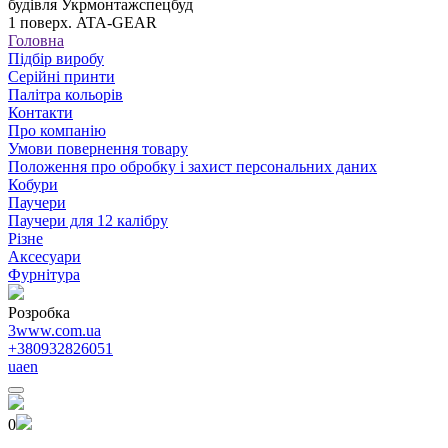
будівля Укрмонтажспецбуд
1 поверх. ATA-GEAR
Головна
Підбір виробу
Серійні принти
Палітра кольорів
Контакти
Про компанію
Умови повернення товару
Положення про обробку і захист персональних даних
Кобури
Паучери
Паучери для 12 калібру
Різне
Аксесуари
Фурнітура
Розробка
3www.com.ua
+380932826051
ua
en
0