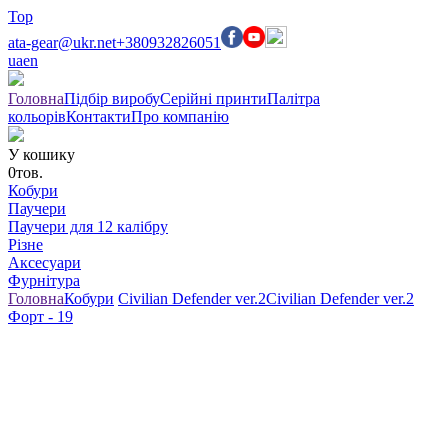
Top
ata-gear@ukr.net
+380932826051
ua
en
Головна
Підбір виробу
Серійні принти
Палітра
кольорів
Контакти
Про компанію
У кошику
0
тов.
Кобури
Паучери
Паучери для 12 калібру
Різне
Аксесуари
Фурнітура
Головна
Кобури
Civilian Defender ver.2
Civilian Defender ver.2
Форт - 19