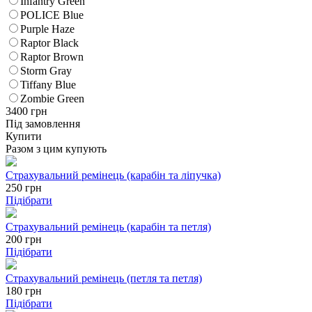
Infantry Green
POLICE Blue
Purple Haze
Raptor Black
Raptor Brown
Storm Gray
Tiffany Blue
Zombie Green
3400
грн
Під замовлення
Купити
Разом з цим купують
Страхувальний ремінець (карабін та ліпучка)
250
грн
Підібрати
Страхувальний ремінець (карабін та петля)
200
грн
Підібрати
Страхувальний ремінець (петля та петля)
180
грн
Підібрати