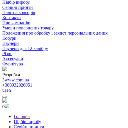
Підбір виробу
Серійні принти
Палітра кольорів
Контакти
Про компанію
Умови повернення товару
Положення про обробку і захист персональних даних
Кобури
Паучери
Паучери для 12 калібру
Різне
Аксесуари
Фурнітура
Розробка
3www.com.ua
+380932826051
ua
en
0
Головна
Підбір виробу
Серійні принти