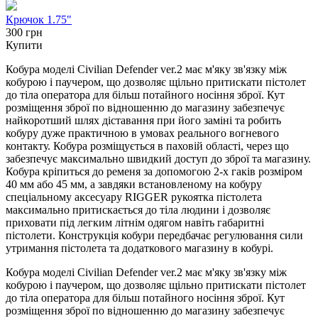
Крючок 1.75"
300 грн
Купити
Кобура моделі Civilian Defender ver.2 має м'яку зв'язку між
кобурою і паучером, що дозволяє щільно притискати пістолет
до тіла оператора для більш потайного носіння зброї. Кут
розміщення зброї по відношенню до магазину забезпечує
найкоротший шлях діставання при його заміні та робить
кобуру дуже практичною в умовах реального вогневого
контакту. Кобура розміщується в паховій області, через що
забезпечує максимально швидкий доступ до зброї та магазину.
Кобура кріпиться до ременя за допомогою 2-х гаків розміром
40 мм або 45 мм, а завдяки встановленому на кобуру
спеціальному аксесуару RIGGER рукоятка пістолета
максимально притискається до тіла людини і дозволяє
приховати під легким літнім одягом навіть габаритні
пістолети. Конструкція кобури передбачає регулювання сили
утримання пістолета та додаткового магазину в кобурі.
Кобура моделі Civilian Defender ver.2 має м'яку зв'язку між
кобурою і паучером, що дозволяє щільно притискати пістолет
до тіла оператора для більш потайного носіння зброї. Кут
розміщення зброї по відношенню до магазину забезпечує