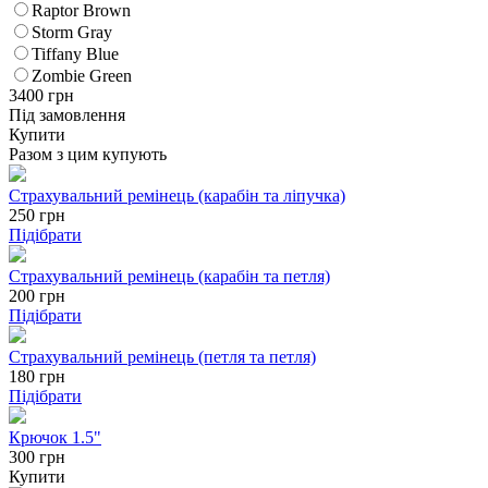
Raptor Brown
Storm Gray
Tiffany Blue
Zombie Green
3400
грн
Під замовлення
Купити
Разом з цим купують
Страхувальний ремінець (карабін та ліпучка)
250
грн
Підібрати
Страхувальний ремінець (карабін та петля)
200
грн
Підібрати
Страхувальний ремінець (петля та петля)
180
грн
Підібрати
Крючок 1.5"
300 грн
Купити