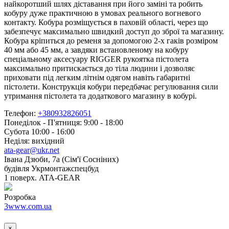
найкоротший шлях діставання при його заміні та робить
кобуру дуже практичною в умовах реального вогневого
контакту. Кобура розміщується в паховій області, через що
забезпечує максимально швидкий доступ до зброї та магазину.
Кобура кріпиться до ременя за допомогою 2-х гаків розміром
40 мм або 45 мм, а завдяки встановленому на кобуру
спеціальному аксесуару RIGGER рукоятка пістолета
максимально притискається до тіла людини і дозволяє
приховати під легким літнім одягом навіть габаритні
пістолети. Конструкція кобури передбачає регулювання сили
утримання пістолета та додаткового магазину в кобурі.
Телефон:
+380932826051
Понеділок - П'ятниця: 9:00 - 18:00
Субота 10:00 - 16:00
Неділя: вихідний
ata-gear@ukr.net
Івана Дзюби, 7а (Сім'ї Сосніних)
будівля Укрмонтажспецбуд
1 поверх. ATA-GEAR
Розробка
3www.com.ua
×