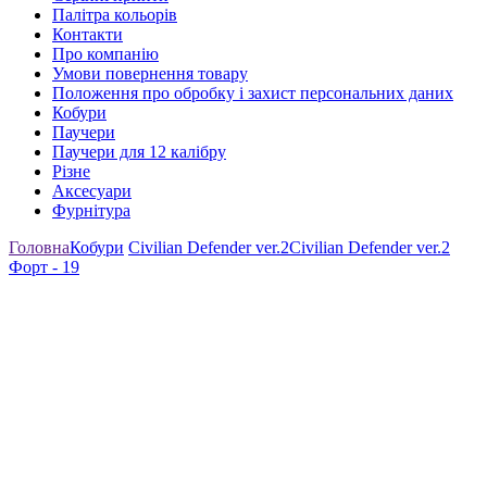
Палітра кольорів
Контакти
Про компанію
Умови повернення товару
Положення про обробку і захист персональних даних
Кобури
Паучери
Паучери для 12 калібру
Різне
Аксесуари
Фурнітура
Головна
Кобури
Civilian Defender ver.2
Civilian Defender ver.2
Форт - 19