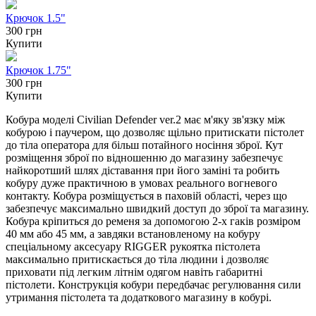
Крючок 1.5"
300 грн
Купити
Крючок 1.75"
300 грн
Купити
Кобура моделі Civilian Defender ver.2 має м'яку зв'язку між
кобурою і паучером, що дозволяє щільно притискати пістолет
до тіла оператора для більш потайного носіння зброї. Кут
розміщення зброї по відношенню до магазину забезпечує
найкоротший шлях діставання при його заміні та робить
кобуру дуже практичною в умовах реального вогневого
контакту. Кобура розміщується в паховій області, через що
забезпечує максимально швидкий доступ до зброї та магазину.
Кобура кріпиться до ременя за допомогою 2-х гаків розміром
40 мм або 45 мм, а завдяки встановленому на кобуру
спеціальному аксесуару RIGGER рукоятка пістолета
максимально притискається до тіла людини і дозволяє
приховати під легким літнім одягом навіть габаритні
пістолети. Конструкція кобури передбачає регулювання сили
утримання пістолета та додаткового магазину в кобурі.