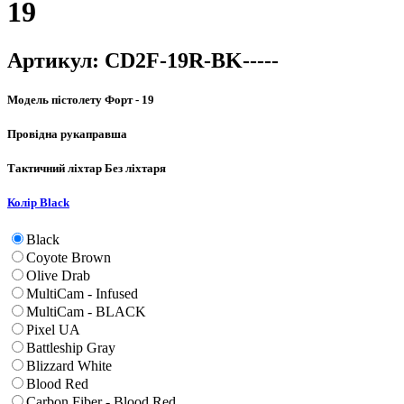
19
Артикул:
CD2F-19R-BK-----
Модель пістолету
Форт - 19
Провідна рука
правша
Тактичний ліхтар
Без ліхтаря
Колір
Black
Black
Coyote Brown
Olive Drab
MultiCam - Infused
MultiCam - BLACK
Pixel UA
Battleship Gray
Blizzard White
Blood Red
Carbon Fiber - Blood Red