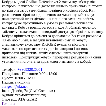
Кобура моделі Civilian Defender ver.2 має м'яку зв'язку між
кобурою і паучером, що дозволяє щільно притискати пістолет
до тіла оператора для більш потайного носіння зброї. Кут
розміщення зброї по відношенню до магазину забезпечує
найкоротший шлях діставання при його заміні та робить
кобуру дуже практичною в умовах реального вогневого
контакту. Кобура розміщується в паховій області, через що
забезпечує максимально швидкий доступ до зброї та магазину.
Кобура кріпиться до ременя за допомогою 2-х гаків розміром
40 мм або 45 мм, а завдяки встановленому на кобуру
спеціальному аксесуару RIGGER рукоятка пістолета
максимально притискається до тіла людини і дозволяє
приховати під легким літнім одягом навіть габаритні
пістолети. Конструкція кобури передбачає регулювання сили
утримання пістолета та додаткового магазину в кобурі.
Телефон:
+380932826051
Понеділок - П'ятниця: 9:00 - 18:00
Субота 10:00 - 16:00
Неділя: вихідний
ata-gear@ukr.net
Івана Дзюби, 7а (Сім'ї Сосніних)
будівля Укрмонтажспецбуд
1 поверх. ATA-GEAR
Головна