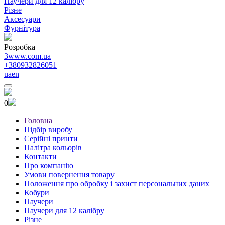
Паучери для 12 калібру
Різне
Аксесуари
Фурнітура
Розробка
3www.com.ua
+380932826051
ua
en
0
Головна
Підбір виробу
Серійні принти
Палітра кольорів
Контакти
Про компанію
Умови повернення товару
Положення про обробку і захист персональних даних
Кобури
Паучери
Паучери для 12 калібру
Різне