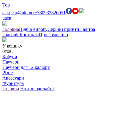
Top
ata-gear@ukr.net
+380932826051
ua
en
Головна
Підбір виробу
Серійні принти
Палітра
кольорів
Контакти
Про компанію
У кошику
0
тов.
Кобури
Паучери
Паучери для 12 калібру
Різне
Аксесуари
Фурнітура
Головна
Ножни звичайні