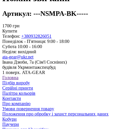
Артикул:
---NSMPA-BK-----
1700
грн
Купити
Телефон:
+380932826051
Понеділок - П'ятниця: 9:00 - 18:00
Субота 10:00 - 16:00
Неділя: вихідний
ata-gear@ukr.net
Івана Дзюби, 7а (Сім'ї Сосніних)
будівля Укрмонтажспецбуд
1 поверх. ATA-GEAR
Головна
Підбір виробу
Серійні принти
Палітра кольорів
Контакти
Про компанію
Умови повернення товару
Положення про обробку і захист персональних даних
Кобури
Паучери