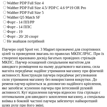
Walther PDP Full Size 4
Walther PDP Full Size 4.5/ PDP C 4.6 9*19 OR Pro
Walther PDP Full Size 5
Walther Q5 Match SF
Форт - 14 ПП/РР
Форт - 14 ППС
Форт - 19
Форт - 20/ 20 спорт
Не знайшов потрібний
Паучери серії Sport ver. 3 Magnet призначені для спортивних
цілей та проведення змагань по правилах МКПС/IPSC. При їх
створенні враховано досвід багатьох провідних стрільців
МКПС. Паучер оснащений спеціальним магнітом для
швидкого розміщення на ньому додаткового магазина, сила
магніта передбачає надійне утримання магазину при фізичній
активності. Конструкція паучера передбачає регулювання
сили утримання магазину без використання викрутки. До
ременя паучер кріпиться за допомогою надійного кріплення,
яке запобігає зсуненню паучера при інтесивній руховій
активності. Кут відхилення паучера відносно тіла стрільця є
оптимальним для швидкого захоплення магазину, а спеціальна
виїмка в боковій частині паучера забезпечує найкоротший
шлях руху при його зміні.