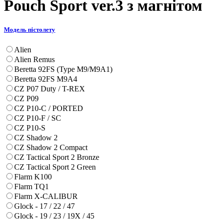
Pouch Sport ver.3 з магнітом
Модель пістолету
Alien
Alien Remus
Beretta 92FS (Type M9/M9A1)
Beretta 92FS M9A4
CZ P07 Duty / T-REX
CZ P09
CZ P10-C / PORTED
CZ P10-F / SC
CZ P10-S
CZ Shadow 2
CZ Shadow 2 Compact
CZ Tactical Sport 2 Bronze
CZ Tactical Sport 2 Green
Flarm K100
Flarm TQ1
Flarm X-CALIBUR
Glock - 17 / 22 / 47
Glock - 19 / 23 / 19X / 45