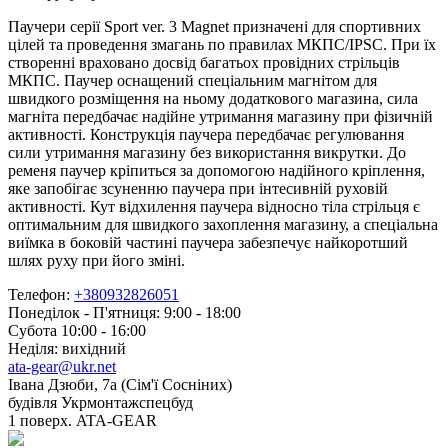
Паучери серії Sport ver. 3 Magnet призначені для спортивних
цілей та проведення змагань по правилах МКПС/IPSC. При їх
створенні враховано досвід багатьох провідних стрільців
МКПС. Паучер оснащений спеціальним магнітом для
швидкого розміщення на ньому додаткового магазина, сила
магніта передбачає надійне утримання магазину при фізичній
активності. Конструкція паучера передбачає регулювання
сили утримання магазину без використання викрутки. До
ременя паучер кріпиться за допомогою надійного кріплення,
яке запобігає зсуненню паучера при інтесивній руховій
активності. Кут відхилення паучера відносно тіла стрільця є
оптимальним для швидкого захоплення магазину, а спеціальна
виїмка в боковій частині паучера забезпечує найкоротший
шлях руху при його зміні.
Телефон:
+380932826051
Понеділок - П'ятниця: 9:00 - 18:00
Субота 10:00 - 16:00
Неділя: вихідний
ata-gear@ukr.net
Івана Дзюби, 7а (Сім'ї Сосніних)
будівля Укрмонтажспецбуд
1 поверх. ATA-GEAR