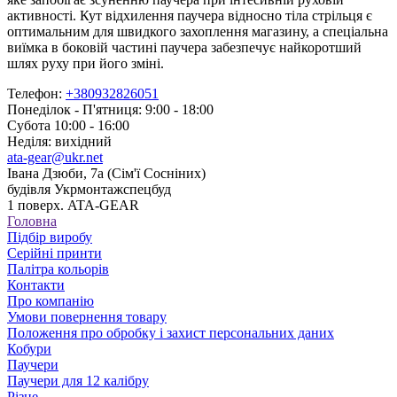
активності. Кут відхилення паучера відносно тіла стрільця є
оптимальним для швидкого захоплення магазину, а спеціальна
виїмка в боковій частині паучера забезпечує найкоротший
шлях руху при його зміні.
Телефон:
+380932826051
Понеділок - П'ятниця: 9:00 - 18:00
Субота 10:00 - 16:00
Неділя: вихідний
ata-gear@ukr.net
Івана Дзюби, 7а (Сім'ї Сосніних)
будівля Укрмонтажспецбуд
1 поверх. ATA-GEAR
Головна
Підбір виробу
Серійні принти
Палітра кольорів
Контакти
Про компанію
Умови повернення товару
Положення про обробку і захист персональних даних
Кобури
Паучери
Паучери для 12 калібру
Різне