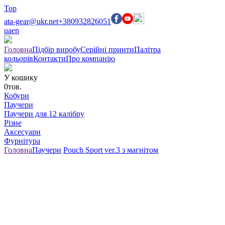
Top
ata-gear@ukr.net
+380932826051
ua
en
Головна
Підбір виробу
Серійні принти
Палітра
кольорів
Контакти
Про компанію
У кошику
0
тов.
Кобури
Паучери
Паучери для 12 калібру
Різне
Аксесуари
Фурнітура
Головна
Паучери
Pouch Sport ver.3 з магнітом