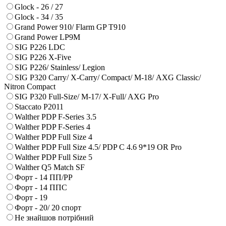
Glock - 26 / 27
Glock - 34 / 35
Grand Power 910/ Flarm GP T910
Grand Power LP9M
SIG P226 LDC
SIG P226 X-Five
SIG P226/ Stainless/ Legion
SIG P320 Carry/ X-Carry/ Compact/ М-18/ AXG Classic/
Nitron Compact
SIG P320 Full-Size/ M-17/ X-Full/ AXG Pro
Staccato P2011
Walther PDP F-Series 3.5
Walther PDP F-Series 4
Walther PDP Full Size 4
Walther PDP Full Size 4.5/ PDP C 4.6 9*19 OR Pro
Walther PDP Full Size 5
Walther Q5 Match SF
Форт - 14 ПП/РР
Форт - 14 ППС
Форт - 19
Форт - 20/ 20 спорт
Не знайшов потрібний