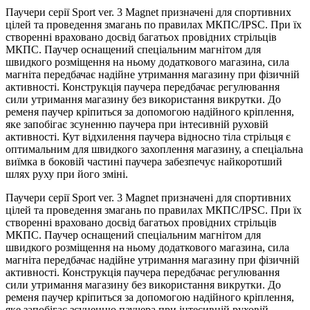
Паучери серії Sport ver. 3 Magnet призначені для спортивних
цілей та проведення змагань по правилах МКПС/IPSC. При їх
створенні враховано досвід багатьох провідних стрільців
МКПС. Паучер оснащений спеціальним магнітом для
швидкого розміщення на ньому додаткового магазина, сила
магніта передбачає надійне утримання магазину при фізичній
активності. Конструкція паучера передбачає регулювання
сили утримання магазину без використання викрутки. До
ременя паучер кріпиться за допомогою надійного кріплення,
яке запобігає зсуненню паучера при інтесивній руховій
активності. Кут відхилення паучера відносно тіла стрільця є
оптимальним для швидкого захоплення магазину, а спеціальна
виїмка в боковій частині паучера забезпечує найкоротший
шлях руху при його зміні.
Паучери серії Sport ver. 3 Magnet призначені для спортивних
цілей та проведення змагань по правилах МКПС/IPSC. При їх
створенні враховано досвід багатьох провідних стрільців
МКПС. Паучер оснащений спеціальним магнітом для
швидкого розміщення на ньому додаткового магазина, сила
магніта передбачає надійне утримання магазину при фізичній
активності. Конструкція паучера передбачає регулювання
сили утримання магазину без використання викрутки. До
ременя паучер кріпиться за допомогою надійного кріплення,
яке запобігає зсуненню паучера при інтесивній руховій