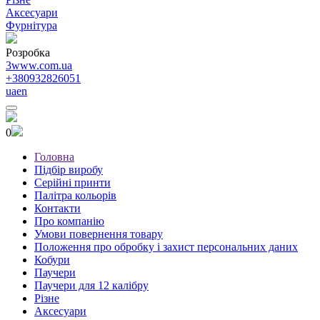
Аксесуари
Фурнітура
Розробка
3www.com.ua
+380932826051
ua
en
0
Головна
Підбір виробу
Серійні принти
Палітра кольорів
Контакти
Про компанію
Умови повернення товару
Положення про обробку і захист персональних даних
Кобури
Паучери
Паучери для 12 калібру
Різне
Аксесуари