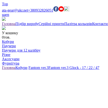
Top
ata-gear@ukr.net
+380932826051
ua
en
Головна
Підбір виробу
Серійні принти
Палітра кольорів
Контакти
У кошику
0
тов.
Кобури
Паучери
Паучери для 12 калібру
Різне
Аксесуари
Фурнітура
Головна
Кобури
Fantom ver.3
Fantom ver.3 Glock - 17 / 22 / 47