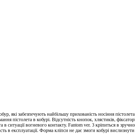
обур, які забезпечують найбільшу прихованість носіння пістолета.
ння пістолета в кобурі. Відсутність кнопок, хлястиків, фіксаторі
 в ситуації вогневого контакту. Fantom ver. 3 кріпиться в зручно
сть в експлуатації. Форма кліпси не дає змоги кобурі вислизнути 