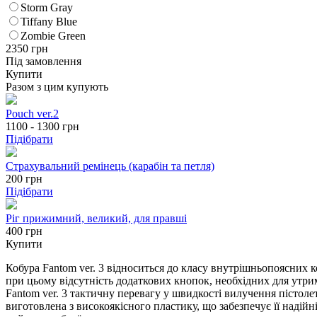
Storm Gray
Tiffany Blue
Zombie Green
2350
грн
Під замовлення
Купити
Разом з цим купують
Pouch ver.2
1100 - 1300
грн
Підібрати
Страхувальний ремінець (карабін та петля)
200
грн
Підібрати
Ріг прижимний, великий, для правші
400 грн
Купити
Кобура Fantom ver. 3 відноситься до класу внутрішньопоясних к
при цьому відсутність додаткових кнопок, необхідних для утрима
Fantom ver. 3 тактичну перевагу у швидкості вилучення пістолета
виготовлена з високоякісного пластику, що забезпечує її надійні