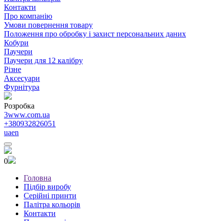
Контакти
Про компанію
Умови повернення товару
Положення про обробку і захист персональних даних
Кобури
Паучери
Паучери для 12 калібру
Різне
Аксесуари
Фурнітура
Розробка
3www.com.ua
+380932826051
ua
en
0
Головна
Підбір виробу
Серійні принти
Палітра кольорів
Контакти