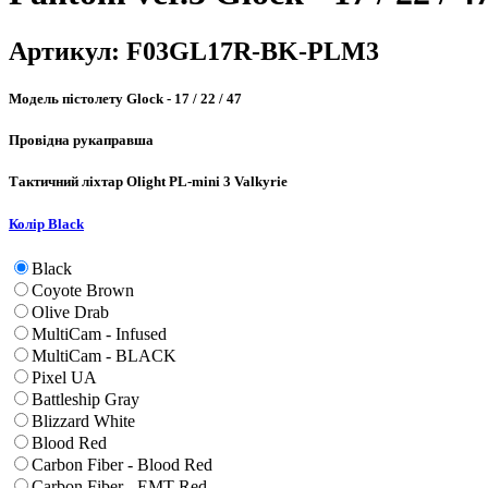
Артикул:
F03GL17R-BK-PLM3
Модель пістолету
Glock - 17 / 22 / 47
Провідна рука
правша
Тактичний ліхтар
Olight PL-mini 3 Valkyrie
Колір
Black
Black
Coyote Brown
Olive Drab
MultiCam - Infused
MultiCam - BLACK
Pixel UA
Battleship Gray
Blizzard White
Blood Red
Carbon Fiber - Blood Red
Carbon Fiber - EMT Red