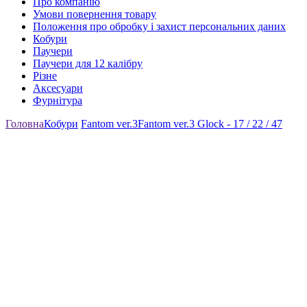
Про компанію
Умови повернення товару
Положення про обробку і захист персональних даних
Кобури
Паучери
Паучери для 12 калібру
Різне
Аксесуари
Фурнітура
Головна
Кобури
Fantom ver.3
Fantom ver.3 Glock - 17 / 22 / 47