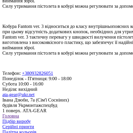
виймання зброї.
Силу утримання пістолета в кобурі можна регулювати за допом
Кобура Fantom ver. 3 відноситься до класу внутрішньопоясних к
при цьому відсутність додаткових кнопок, необхідних для утрима
Fantom ver. 3 тактичну перевагу у швидкості вилучення пістолета
виготовлена з високоякісного пластику, що забезпечує її надійні
виймання зброї.
Силу утримання пістолета в кобурі можна регулювати за допом
Телефон:
+380932826051
Понеділок - П'ятниця: 9:00 - 18:00
Субота 10:00 - 16:00
Неділя: вихідний
ata-gear@ukr.net
Івана Дзюби, 7а (Сім'ї Сосніних)
будівля Укрмонтажспецбуд
1 поверх. ATA-GEAR
Головна
Підбір виробу
Серійні принти
Палітра кольорів