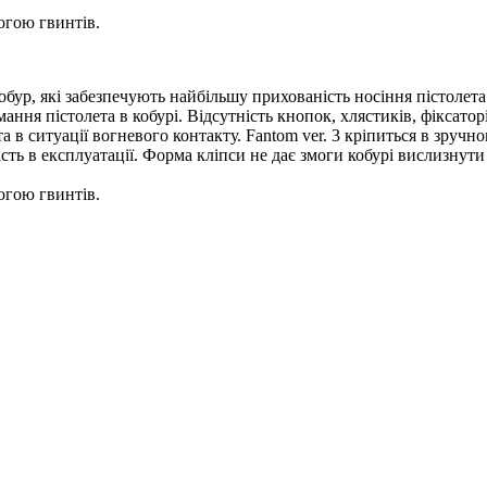
огою гвинтів.
обур, які забезпечують найбільшу прихованість носіння пістолета.
ння пістолета в кобурі. Відсутність кнопок, хлястиків, фіксаторі
 в ситуації вогневого контакту. Fantom ver. 3 кріпиться в зручно
сть в експлуатації. Форма кліпси не дає змоги кобурі вислизнути 
огою гвинтів.