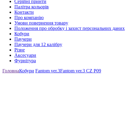
Серійні принти
Палітра кольорів
Контакти
Про компанію
Умови повернення товару
Положення про обробку і захист персональних даних
Кобури
Паучери
Паучери для 12 калібру
Різне
Аксесуари
Фурнітура
Головна
Кобури
Fantom ver.3
Fantom ver.3 CZ P09