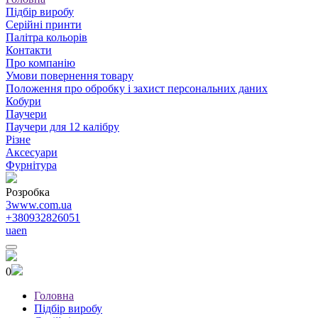
Підбір виробу
Серійні принти
Палітра кольорів
Контакти
Про компанію
Умови повернення товару
Положення про обробку і захист персональних даних
Кобури
Паучери
Паучери для 12 калібру
Різне
Аксесуари
Фурнітура
Розробка
3www.com.ua
+380932826051
ua
en
0
Головна
Підбір виробу