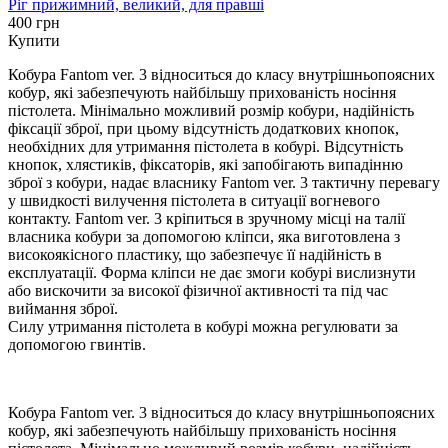
Ріг прижимний, великий, для правші
400 грн
Купити
Кобура Fantom ver. 3 відноситься до класу внутрішньопоясних
кобур, які забезпечують найбільшу прихованість носіння
пістолета. Мінімально можливий розмір кобури, надійність
фіксації зброї, при цьому відсутність додаткових кнопок,
необхідних для утримання пістолета в кобурі. Відсутність
кнопок, хлястиків, фіксаторів, які запобігають випадінню
зброї з кобури, надає власнику Fantom ver. 3 тактичну перевагу
у швидкості вилучення пістолета в ситуації вогневого
контакту. Fantom ver. 3 кріпиться в зручному місці на талії
власника кобури за допомогою кліпси, яка виготовлена з
високоякісного пластику, що забезпечує її надійність в
експлуатації. Форма кліпси не дає змоги кобурі вислизнути
або вискочити за високої фізичної активності та під час
виймання зброї.
Силу утримання пістолета в кобурі можна регулювати за
допомогою гвинтів.
Кобура Fantom ver. 3 відноситься до класу внутрішньопоясних
кобур, які забезпечують найбільшу прихованість носіння