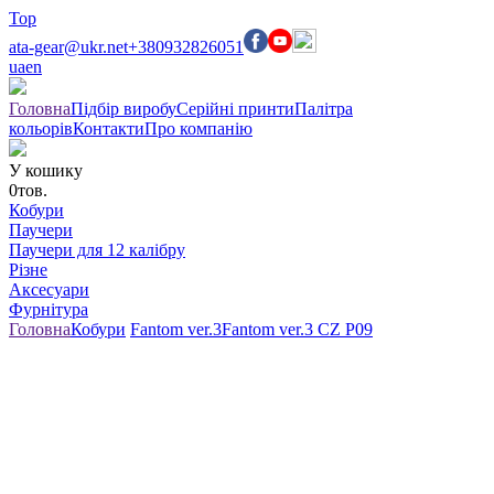
Top
ata-gear@ukr.net
+380932826051
ua
en
Головна
Підбір виробу
Серійні принти
Палітра
кольорів
Контакти
Про компанію
У кошику
0
тов.
Кобури
Паучери
Паучери для 12 калібру
Різне
Аксесуари
Фурнітура
Головна
Кобури
Fantom ver.3
Fantom ver.3 CZ P09