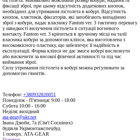
пістолета. Мінімально можливий розмір кобури, надійність
фіксації зброї, при цьому відсутність додаткових кнопок,
необхідних для утримання пістолета в кобурі. Відсутність
кнопок, хлястиків, фіксаторів, які запобігають випадінню
зброї з кобури, надає власнику Fantom ver. 3 тактичну перевагу
у швидкості вилучення пістолета в ситуації вогневого
контакту. Fantom ver. 3 кріпиться в зручному місці на талії
власника кобури за допомогою кліпси, яка виготовлена з
високоякісного пластику, що забезпечує її надійність в
експлуатації. Форма кліпси не дає змоги кобурі вислизнути
або вискочити за високої фізичної активності та під час
виймання зброї.
Силу утримання пістолета в кобурі можна регулювати за
допомогою гвинтів.
Телефон:
+380932826051
Понеділок - П'ятниця: 9:00 - 18:00
Субота 10:00 - 16:00
Неділя: вихідний
ata-gear@ukr.net
Івана Дзюби, 7а (Сім'ї Сосніних)
будівля Укрмонтажспецбуд
1 поверх. ATA-GEAR
Головна