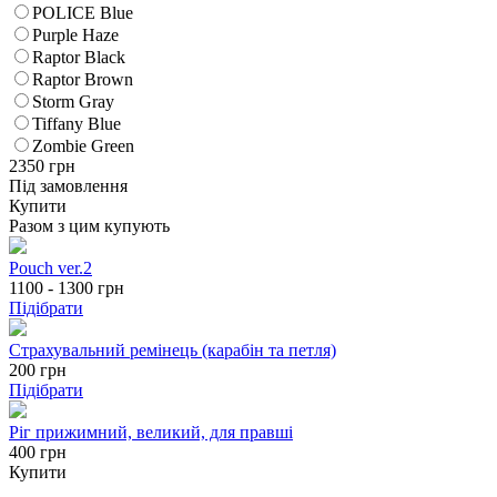
POLICE Blue
Purple Haze
Raptor Black
Raptor Brown
Storm Gray
Tiffany Blue
Zombie Green
2350
грн
Під замовлення
Купити
Разом з цим купують
Pouch ver.2
1100 - 1300
грн
Підібрати
Страхувальний ремінець (карабін та петля)
200
грн
Підібрати
Ріг прижимний, великий, для правші
400 грн
Купити