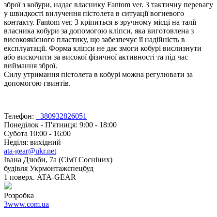
зброї з кобури, надає власнику Fantom ver. 3 тактичну перевагу
у швидкості вилучення пістолета в ситуації вогневого
контакту. Fantom ver. 3 кріпиться в зручному місці на талії
власника кобури за допомогою кліпси, яка виготовлена з
високоякісного пластику, що забезпечує її надійність в
експлуатації. Форма кліпси не дає змоги кобурі вислизнути
або вискочити за високої фізичної активності та під час
виймання зброї.
Силу утримання пістолета в кобурі можна регулювати за
допомогою гвинтів.
Телефон:
+380932826051
Понеділок - П'ятниця: 9:00 - 18:00
Субота 10:00 - 16:00
Неділя: вихідний
ata-gear@ukr.net
Івана Дзюби, 7а (Сім'ї Сосніних)
будівля Укрмонтажспецбуд
1 поверх. ATA-GEAR
Розробка
3www.com.ua