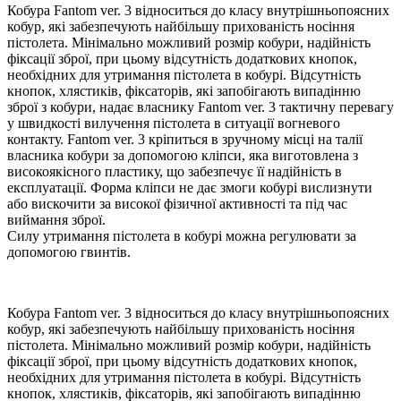
Кобура Fantom ver. 3 відноситься до класу внутрішньопоясних
кобур, які забезпечують найбільшу прихованість носіння
пістолета. Мінімально можливий розмір кобури, надійність
фіксації зброї, при цьому відсутність додаткових кнопок,
необхідних для утримання пістолета в кобурі. Відсутність
кнопок, хлястиків, фіксаторів, які запобігають випадінню
зброї з кобури, надає власнику Fantom ver. 3 тактичну перевагу
у швидкості вилучення пістолета в ситуації вогневого
контакту. Fantom ver. 3 кріпиться в зручному місці на талії
власника кобури за допомогою кліпси, яка виготовлена з
високоякісного пластику, що забезпечує її надійність в
експлуатації. Форма кліпси не дає змоги кобурі вислизнути
або вискочити за високої фізичної активності та під час
виймання зброї.
Силу утримання пістолета в кобурі можна регулювати за
допомогою гвинтів.
Кобура Fantom ver. 3 відноситься до класу внутрішньопоясних
кобур, які забезпечують найбільшу прихованість носіння
пістолета. Мінімально можливий розмір кобури, надійність
фіксації зброї, при цьому відсутність додаткових кнопок,
необхідних для утримання пістолета в кобурі. Відсутність
кнопок, хлястиків, фіксаторів, які запобігають випадінню