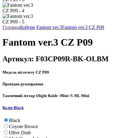
Головна
Кобури
Fantom ver.3
Fantom ver.3 CZ P09
Fantom ver.3 CZ P09
Артикул:
F03CP09R-BK-OLBM
Модель пістолету
CZ P09
Провідна рука
правша
Тактичний ліхтар
Olight Baldr -Mini /S /RL Mini
Колір
Black
Black
Coyote Brown
Olive Drab