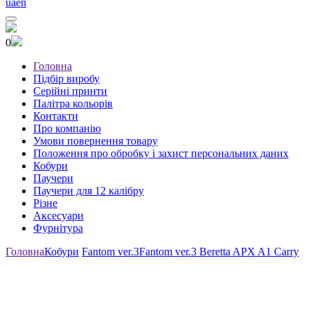
ua
en
0
Головна
Підбір виробу
Серійні принти
Палітра кольорів
Контакти
Про компанію
Умови повернення товару
Положення про обробку і захист персональних даних
Кобури
Паучери
Паучери для 12 калібру
Різне
Аксесуари
Фурнітура
Головна
Кобури
Fantom ver.3
Fantom ver.3 Beretta APX A1 Carry