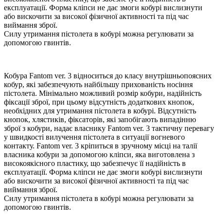
експлуатації. Форма кліпси не дає змоги кобурі вислизнути
або вискочити за високої фізичної активності та під час
виймання зброї.
Силу утримання пістолета в кобурі можна регулювати за
допомогою гвинтів.
Кобура Fantom ver. 3 відноситься до класу внутрішньопоясних
кобур, які забезпечують найбільшу прихованість носіння
пістолета. Мінімально можливий розмір кобури, надійність
фіксації зброї, при цьому відсутність додаткових кнопок,
необхідних для утримання пістолета в кобурі. Відсутність
кнопок, хлястиків, фіксаторів, які запобігають випадінню
зброї з кобури, надає власнику Fantom ver. 3 тактичну перевагу
у швидкості вилучення пістолета в ситуації вогневого
контакту. Fantom ver. 3 кріпиться в зручному місці на талії
власника кобури за допомогою кліпси, яка виготовлена з
високоякісного пластику, що забезпечує її надійність в
експлуатації. Форма кліпси не дає змоги кобурі вислизнути
або вискочити за високої фізичної активності та під час
виймання зброї.
Силу утримання пістолета в кобурі можна регулювати за
допомогою гвинтів.