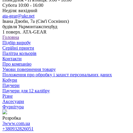
Субота 10:00 - 16:00
Неділя: вихідний
ata-gear@ukr.net
Івана Дзюби, 7а (Сім'ї Сосніних)
будівля Укрмонтажспецбуд
1 поверх. ATA-GEAR
Головна
Підбір виробу
Серійні принти
Палітра кольорів
Контакти
Про компанію
Умови повернення товару
Положення про обробку і захист персональних даних
Кобури
Паучери
Паучери для 12 калібру
Різне
Аксесуари
Фурнітура
Розробка
3www.com.ua
+380932826051