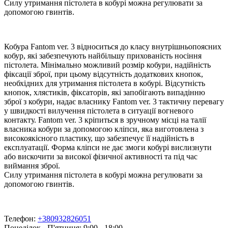
Силу утримання пістолета в кобурі можна регулювати за
допомогою гвинтів.
Кобура Fantom ver. 3 відноситься до класу внутрішньопоясних
кобур, які забезпечують найбільшу прихованість носіння
пістолета. Мінімально можливий розмір кобури, надійність
фіксації зброї, при цьому відсутність додаткових кнопок,
необхідних для утримання пістолета в кобурі. Відсутність
кнопок, хлястиків, фіксаторів, які запобігають випадінню
зброї з кобури, надає власнику Fantom ver. 3 тактичну перевагу
у швидкості вилучення пістолета в ситуації вогневого
контакту. Fantom ver. 3 кріпиться в зручному місці на талії
власника кобури за допомогою кліпси, яка виготовлена з
високоякісного пластику, що забезпечує її надійність в
експлуатації. Форма кліпси не дає змоги кобурі вислизнути
або вискочити за високої фізичної активності та під час
виймання зброї.
Силу утримання пістолета в кобурі можна регулювати за
допомогою гвинтів.
Телефон:
+380932826051
Понеділок - П'ятниця: 9:00 - 18:00