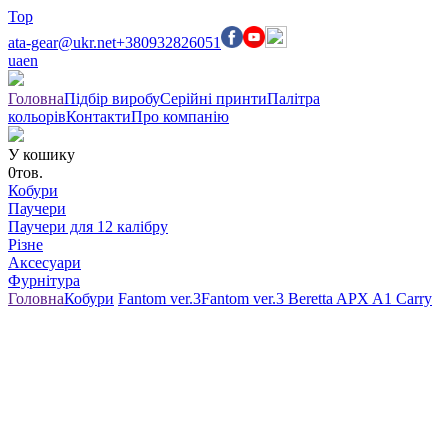
Top
ata-gear@ukr.net
+380932826051
ua
en
Головна
Підбір виробу
Серійні принти
Палітра
кольорів
Контакти
Про компанію
У кошику
0
тов.
Кобури
Паучери
Паучери для 12 калібру
Різне
Аксесуари
Фурнітура
Головна
Кобури
Fantom ver.3
Fantom ver.3 Beretta APX A1 Carry