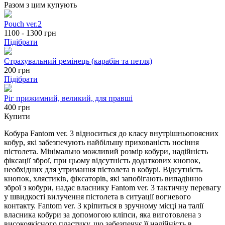
Разом з цим купують
Pouch ver.2
1100 - 1300
грн
Підібрати
Страхувальний ремінець (карабін та петля)
200
грн
Підібрати
Ріг прижимний, великий, для правші
400 грн
Купити
Кобура Fantom ver. 3 відноситься до класу внутрішньопоясних
кобур, які забезпечують найбільшу прихованість носіння
пістолета. Мінімально можливий розмір кобури, надійність
фіксації зброї, при цьому відсутність додаткових кнопок,
необхідних для утримання пістолета в кобурі. Відсутність
кнопок, хлястиків, фіксаторів, які запобігають випадінню
зброї з кобури, надає власнику Fantom ver. 3 тактичну перевагу
у швидкості вилучення пістолета в ситуації вогневого
контакту. Fantom ver. 3 кріпиться в зручному місці на талії
власника кобури за допомогою кліпси, яка виготовлена з
високоякісного пластику, що забезпечує її надійність в