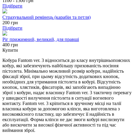
1100 - 1300
грн
Підібрати
Страхувальний ремінець (карабін та петля)
200
грн
Підібрати
Ріг прижимний, великий, для правші
400 грн
Купити
Кобура Fantom ver. 3 відноситься до класу внутрішньопоясних
кобур, які забезпечують найбільшу прихованість носіння
пістолета. Мінімально можливий розмір кобури, надійність
фіксації зброї, при цьому відсутність додаткових кнопок,
необхідних для утримання пістолета в кобурі. Відсутність
кнопок, хлястиків, фіксаторів, які запобігають випадінню
зброї з кобури, надає власнику Fantom ver. 3 тактичну перевагу
у швидкості вилучення пістолета в ситуації вогневого
контакту. Fantom ver. 3 кріпиться в зручному місці на талії
власника кобури за допомогою кліпси, яка виготовлена з
високоякісного пластику, що забезпечує її надійність в
експлуатації. Форма кліпси не дає змоги кобурі вислизнути
або вискочити за високої фізичної активності та під час
виймання зброї.