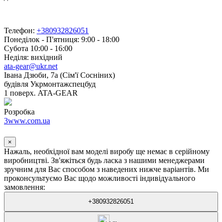
Телефон:
+380932826051
Понеділок - П'ятниця: 9:00 - 18:00
Субота 10:00 - 16:00
Неділя: вихідний
ata-gear@ukr.net
Івана Дзюби, 7а (Сім'ї Сосніних)
будівля Укрмонтажспецбуд
1 поверх. ATA-GEAR
Розробка
3www.com.ua
×
Нажаль, необхідної вам моделі виробу ще немає в серійному
виробництві. Зв'яжіться будь ласка з нашими менеджерами
зручним для Вас способом з наведених нижче варіантів. Ми
проконсультуємо Вас щодо можливості індивідуального
замовлення:
+380932826051