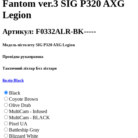
Fantom ver.3 SIG P320 AXG
Legion
Артикул:
F0332ALR-BK-----
Модель пістолету
SIG P320 AXG Legion
Провідна рука
правша
Тактичний ліхтар
Без ліхтаря
Колір
Black
Black
Coyote Brown
Olive Drab
MultiCam - Infused
MultiCam - BLACK
Pixel UA
Battleship Gray
Blizzard White