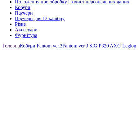
Положення про обробку і захист персональних даних
Кобури
Паучери
Паучери для 12 калібру
Різне
Аксесуари
Фурнітура
Головна
Кобури
Fantom ver.3
Fantom ver.3 SIG P320 AXG Legion