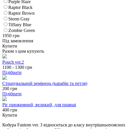
Purple Haze
Raptor Black
Raptor Brown
Storm Gray
Tiffany Blue
Zombie Green
1950
грн
Під замовлення
Купити
Разом з цим купують
Pouch ver.2
1100 - 1300
грн
Підібрати
Страхувальний ремінець (карабін та петля)
200
грн
Підібрати
Ріг прижимний, великий, для правші
400 грн
Купити
Кобура Fantom ver. 3 відноситься до класу внутрішньопоясних