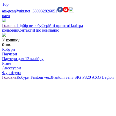
Top
ata-gear@ukr.net
+380932826051
ua
en
Головна
Підбір виробу
Серійні принти
Палітра
кольорів
Контакти
Про компанію
У кошику
0
тов.
Кобури
Паучери
Паучери для 12 калібру
Різне
Аксесуари
Фурнітура
Головна
Кобури
Fantom ver.3
Fantom ver.3 SIG P320 AXG Legion