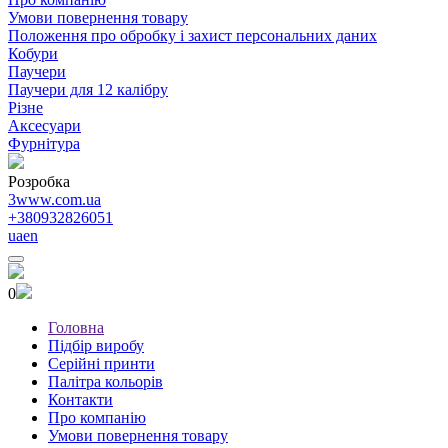
Умови повернення товару
Положення про обробку і захист персональних даних
Кобури
Паучери
Паучери для 12 калібру
Різне
Аксесуари
Фурнітура
Розробка
3www.com.ua
+380932826051
ua
en
0
Головна
Підбір виробу
Серійні принти
Палітра кольорів
Контакти
Про компанію
Умови повернення товару