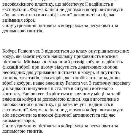
високоякісного пластику, що забезпечує її надійність в
експлуатації. Форма кліпси не дає змоги кобурі вислизнути
або вискочити за високої фізичної активності та під час
виймання зброї.
Силу утримання пістолета в кобурі можна регулювати за
допомогою гвинтів.
Кобура Fantom ver. 3 відноситься до класу внутрішньопоясних
кобур, які забезпечують найбільшу прихованість носіння
пістолета. Мінімально можливий розмір кобури, надійність
фіксації зброї, при цьому відсутність додаткових кнопок,
необхідних для утримання пістолета в кобурі. Відсутність
кнопок, хлястиків, фіксаторів, які запобігають випадінню
зброї з кобури, надає власнику Fantom ver. 3 тактичну перевагу
у швидкості вилучення пістолета в ситуації вогневого
контакту. Fantom ver. 3 кріпиться в зручному місці на талії
власника кобури за допомогою кліпси, яка виготовлена з
високоякісного пластику, що забезпечує її надійність в
експлуатації. Форма кліпси не дає змоги кобурі вислизнути
або вискочити за високої фізичної активності та під час
виймання зброї.
Силу утримання пістолета в кобурі можна регулювати за
допомогою гвинтів.