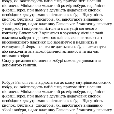
кобур, які забезпечують найбільшу прихованість носіння
пістолета. Мінімально можливий розмір кобури, надійність
фіксації зброї, при цьому відсутність додаткових кнопок,
необхідних для утримання пістолета в кобурі. Відсутність
кнопок, хлястиків, фіксаторів, які запобігають випадінню
зброї з кобури, надає власнику Fantom ver. 3 тактичну перевагу
у швидкості вилучення пістолета в ситуації вогневого
контакту. Fantom ver. 3 кріпиться в зручному місці на талії
власника кобури за допомогою кліпси, яка виготовлена з
високоякісного пластику, що забезпечує її надійність в
експлуатації. Форма кліпси не дає змоги кобурі вислизнути
або вискочити за високої фізичної активності та під час
виймання зброї.
Силу утримання пістолета в кобурі можна регулювати за
допомогою гвинтів.
Кобура Fantom ver. 3 відноситься до класу внутрішньопоясних
кобур, які забезпечують найбільшу прихованість носіння
пістолета. Мінімально можливий розмір кобури, надійність
фіксації зброї, при цьому відсутність додаткових кнопок,
необхідних для утримання пістолета в кобурі. Відсутність
кнопок, хлястиків, фіксаторів, які запобігають випадінню
зброї з кобури, надає власнику Fantom ver. 3 тактичну перевагу