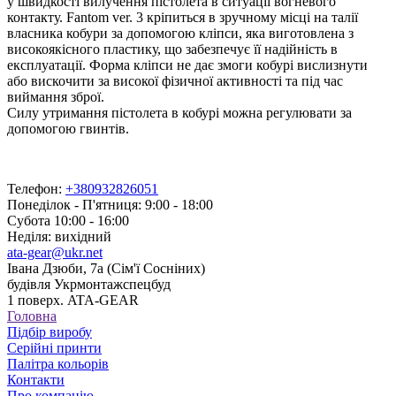
у швидкості вилучення пістолета в ситуації вогневого
контакту. Fantom ver. 3 кріпиться в зручному місці на талії
власника кобури за допомогою кліпси, яка виготовлена з
високоякісного пластику, що забезпечує її надійність в
експлуатації. Форма кліпси не дає змоги кобурі вислизнути
або вискочити за високої фізичної активності та під час
виймання зброї.
Силу утримання пістолета в кобурі можна регулювати за
допомогою гвинтів.
Телефон:
+380932826051
Понеділок - П'ятниця: 9:00 - 18:00
Субота 10:00 - 16:00
Неділя: вихідний
ata-gear@ukr.net
Івана Дзюби, 7а (Сім'ї Сосніних)
будівля Укрмонтажспецбуд
1 поверх. ATA-GEAR
Головна
Підбір виробу
Серійні принти
Палітра кольорів
Контакти
Про компанію