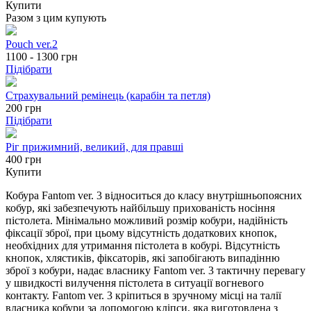
Купити
Разом з цим купують
Pouch ver.2
1100 - 1300
грн
Підібрати
Страхувальний ремінець (карабін та петля)
200
грн
Підібрати
Ріг прижимний, великий, для правші
400 грн
Купити
Кобура Fantom ver. 3 відноситься до класу внутрішньопоясних
кобур, які забезпечують найбільшу прихованість носіння
пістолета. Мінімально можливий розмір кобури, надійність
фіксації зброї, при цьому відсутність додаткових кнопок,
необхідних для утримання пістолета в кобурі. Відсутність
кнопок, хлястиків, фіксаторів, які запобігають випадінню
зброї з кобури, надає власнику Fantom ver. 3 тактичну перевагу
у швидкості вилучення пістолета в ситуації вогневого
контакту. Fantom ver. 3 кріпиться в зручному місці на талії
власника кобури за допомогою кліпси, яка виготовлена з