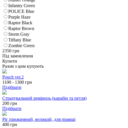
Infantry Green
POLICE Blue
Purple Haze
Raptor Black
Raptor Brown
Storm Gray
Tiffany Blue
Zombie Green
2350
грн
Під замовлення
Купити
Разом з цим купують
Pouch ver.2
1100 - 1300
грн
Підібрати
Страхувальний ремінець (карабін та петля)
200
грн
Підібрати
Ріг прижимний, великий, для правші
400 грн