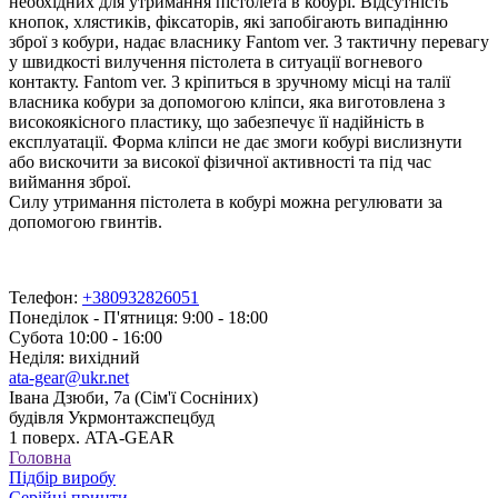
необхідних для утримання пістолета в кобурі. Відсутність
кнопок, хлястиків, фіксаторів, які запобігають випадінню
зброї з кобури, надає власнику Fantom ver. 3 тактичну перевагу
у швидкості вилучення пістолета в ситуації вогневого
контакту. Fantom ver. 3 кріпиться в зручному місці на талії
власника кобури за допомогою кліпси, яка виготовлена з
високоякісного пластику, що забезпечує її надійність в
експлуатації. Форма кліпси не дає змоги кобурі вислизнути
або вискочити за високої фізичної активності та під час
виймання зброї.
Силу утримання пістолета в кобурі можна регулювати за
допомогою гвинтів.
Телефон:
+380932826051
Понеділок - П'ятниця: 9:00 - 18:00
Субота 10:00 - 16:00
Неділя: вихідний
ata-gear@ukr.net
Івана Дзюби, 7а (Сім'ї Сосніних)
будівля Укрмонтажспецбуд
1 поверх. ATA-GEAR
Головна
Підбір виробу
Серійні принти