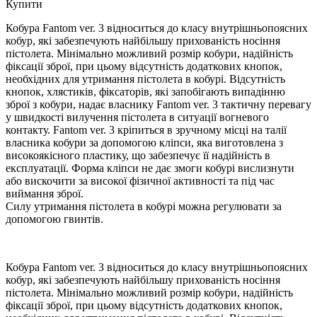
Купити
Кобура Fantom ver. 3 відноситься до класу внутрішньопоясних
кобур, які забезпечують найбільшу прихованість носіння
пістолета. Мінімально можливий розмір кобури, надійність
фіксації зброї, при цьому відсутність додаткових кнопок,
необхідних для утримання пістолета в кобурі. Відсутність
кнопок, хлястиків, фіксаторів, які запобігають випадінню
зброї з кобури, надає власнику Fantom ver. 3 тактичну перевагу
у швидкості вилучення пістолета в ситуації вогневого
контакту. Fantom ver. 3 кріпиться в зручному місці на талії
власника кобури за допомогою кліпси, яка виготовлена з
високоякісного пластику, що забезпечує її надійність в
експлуатації. Форма кліпси не дає змоги кобурі вислизнути
або вискочити за високої фізичної активності та під час
виймання зброї.
Силу утримання пістолета в кобурі можна регулювати за
допомогою гвинтів.
Кобура Fantom ver. 3 відноситься до класу внутрішньопоясних
кобур, які забезпечують найбільшу прихованість носіння
пістолета. Мінімально можливий розмір кобури, надійність
фіксації зброї, при цьому відсутність додаткових кнопок,