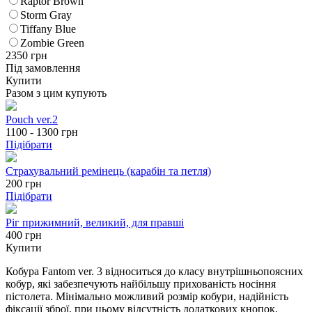
Raptor Brown
Storm Gray
Tiffany Blue
Zombie Green
2350
грн
Під замовлення
Купити
Разом з цим купують
Pouch ver.2
1100 - 1300
грн
Підібрати
Страхувальний ремінець (карабін та петля)
200
грн
Підібрати
Ріг прижимний, великий, для правші
400 грн
Купити
Кобура Fantom ver. 3 відноситься до класу внутрішньопоясних
кобур, які забезпечують найбільшу прихованість носіння
пістолета. Мінімально можливий розмір кобури, надійність
фіксації зброї, при цьому відсутність додаткових кнопок,