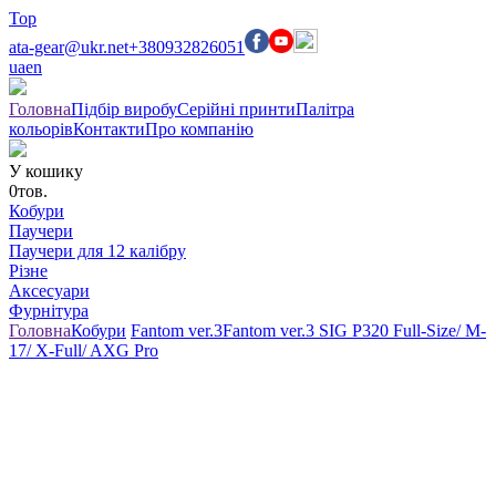
Top
ata-gear@ukr.net
+380932826051
ua
en
Головна
Підбір виробу
Серійні принти
Палітра
кольорів
Контакти
Про компанію
У кошику
0
тов.
Кобури
Паучери
Паучери для 12 калібру
Різне
Аксесуари
Фурнітура
Головна
Кобури
Fantom ver.3
Fantom ver.3 SIG P320 Full-Size/ M-
17/ X-Full/ AXG Pro