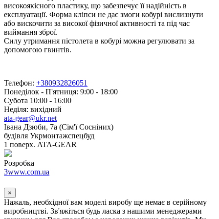
високоякісного пластику, що забезпечує її надійність в
експлуатації. Форма кліпси не дає змоги кобурі вислизнути
або вискочити за високої фізичної активності та під час
виймання зброї.
Силу утримання пістолета в кобурі можна регулювати за
допомогою гвинтів.
Телефон:
+380932826051
Понеділок - П'ятниця: 9:00 - 18:00
Субота 10:00 - 16:00
Неділя: вихідний
ata-gear@ukr.net
Івана Дзюби, 7а (Сім'ї Сосніних)
будівля Укрмонтажспецбуд
1 поверх. ATA-GEAR
Розробка
3www.com.ua
×
Нажаль, необхідної вам моделі виробу ще немає в серійному
виробництві. Зв'яжіться будь ласка з нашими менеджерами