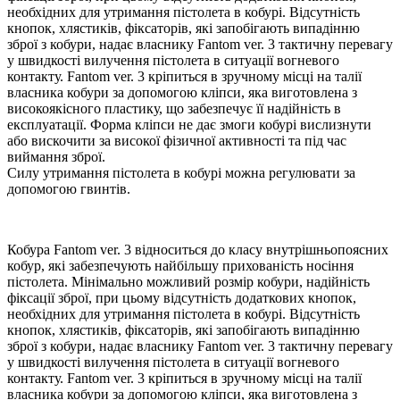
необхідних для утримання пістолета в кобурі. Відсутність
кнопок, хлястиків, фіксаторів, які запобігають випадінню
зброї з кобури, надає власнику Fantom ver. 3 тактичну перевагу
у швидкості вилучення пістолета в ситуації вогневого
контакту. Fantom ver. 3 кріпиться в зручному місці на талії
власника кобури за допомогою кліпси, яка виготовлена з
високоякісного пластику, що забезпечує її надійність в
експлуатації. Форма кліпси не дає змоги кобурі вислизнути
або вискочити за високої фізичної активності та під час
виймання зброї.
Силу утримання пістолета в кобурі можна регулювати за
допомогою гвинтів.
Кобура Fantom ver. 3 відноситься до класу внутрішньопоясних
кобур, які забезпечують найбільшу прихованість носіння
пістолета. Мінімально можливий розмір кобури, надійність
фіксації зброї, при цьому відсутність додаткових кнопок,
необхідних для утримання пістолета в кобурі. Відсутність
кнопок, хлястиків, фіксаторів, які запобігають випадінню
зброї з кобури, надає власнику Fantom ver. 3 тактичну перевагу
у швидкості вилучення пістолета в ситуації вогневого
контакту. Fantom ver. 3 кріпиться в зручному місці на талії
власника кобури за допомогою кліпси, яка виготовлена з