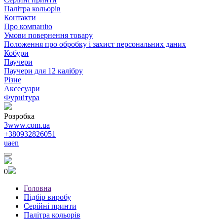
Палітра кольорів
Контакти
Про компанію
Умови повернення товару
Положення про обробку і захист персональних даних
Кобури
Паучери
Паучери для 12 калібру
Різне
Аксесуари
Фурнітура
Розробка
3www.com.ua
+380932826051
ua
en
0
Головна
Підбір виробу
Серійні принти
Палітра кольорів