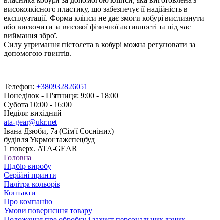
власника кобури за допомогою кліпси, яка виготовлена з
високоякісного пластику, що забезпечує її надійність в
експлуатації. Форма кліпси не дає змоги кобурі вислизнути
або вискочити за високої фізичної активності та під час
виймання зброї.
Силу утримання пістолета в кобурі можна регулювати за
допомогою гвинтів.
Телефон:
+380932826051
Понеділок - П'ятниця: 9:00 - 18:00
Субота 10:00 - 16:00
Неділя: вихідний
ata-gear@ukr.net
Івана Дзюби, 7а (Сім'ї Сосніних)
будівля Укрмонтажспецбуд
1 поверх. ATA-GEAR
Головна
Підбір виробу
Серійні принти
Палітра кольорів
Контакти
Про компанію
Умови повернення товару
Положення про обробку і захист персональних даних