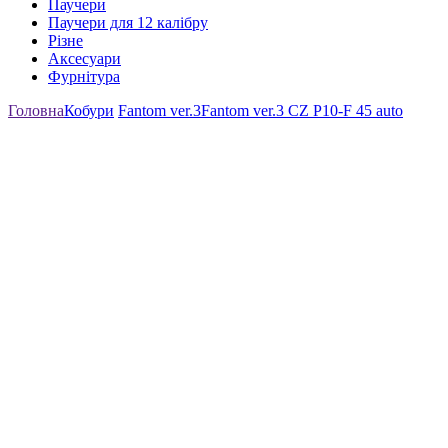
Паучери
Паучери для 12 калібру
Різне
Аксесуари
Фурнітура
Головна
Кобури
Fantom ver.3
Fantom ver.3 CZ P10-F 45 auto