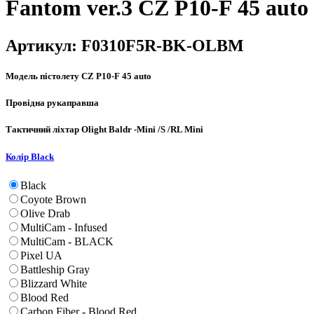
Fantom ver.3 CZ P10-F 45 auto
Артикул:
F0310F5R-BK-OLBM
Модель пістолету
CZ P10-F 45 auto
Провідна рука
правша
Тактичний ліхтар
Olight Baldr -Mini /S /RL Mini
Колір
Black
Black
Coyote Brown
Olive Drab
MultiCam - Infused
MultiCam - BLACK
Pixel UA
Battleship Gray
Blizzard White
Blood Red
Carbon Fiber - Blood Red