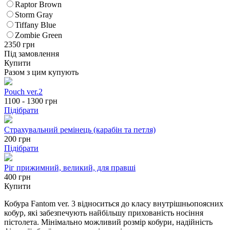
Raptor Brown
Storm Gray
Tiffany Blue
Zombie Green
2350
грн
Під замовлення
Купити
Разом з цим купують
Pouch ver.2
1100 - 1300
грн
Підібрати
Страхувальний ремінець (карабін та петля)
200
грн
Підібрати
Ріг прижимний, великий, для правші
400 грн
Купити
Кобура Fantom ver. 3 відноситься до класу внутрішньопоясних
кобур, які забезпечують найбільшу прихованість носіння
пістолета. Мінімально можливий розмір кобури, надійність