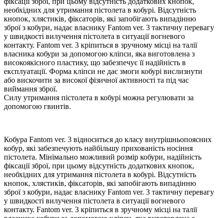
фіксації зброї, при цьому відсутність додаткових кнопок,
необхідних для утримання пістолета в кобурі. Відсутність
кнопок, хлястиків, фіксаторів, які запобігають випадінню
зброї з кобури, надає власнику Fantom ver. 3 тактичну перевагу
у швидкості вилучення пістолета в ситуації вогневого
контакту. Fantom ver. 3 кріпиться в зручному місці на талії
власника кобури за допомогою кліпси, яка виготовлена з
високоякісного пластику, що забезпечує її надійність в
експлуатації. Форма кліпси не дає змоги кобурі вислизнути
або вискочити за високої фізичної активності та під час
виймання зброї.
Силу утримання пістолета в кобурі можна регулювати за
допомогою гвинтів.
Кобура Fantom ver. 3 відноситься до класу внутрішньопоясних
кобур, які забезпечують найбільшу прихованість носіння
пістолета. Мінімально можливий розмір кобури, надійність
фіксації зброї, при цьому відсутність додаткових кнопок,
необхідних для утримання пістолета в кобурі. Відсутність
кнопок, хлястиків, фіксаторів, які запобігають випадінню
зброї з кобури, надає власнику Fantom ver. 3 тактичну перевагу
у швидкості вилучення пістолета в ситуації вогневого
контакту. Fantom ver. 3 кріпиться в зручному місці на талії