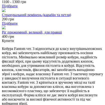
1100 - 1300
грн
Підібрати
Страхувальний ремінець (карабін та петля)
200
грн
Підібрати
Ріг прижимний, великий, для правші
400 грн
Купити
Кобура Fantom ver. 3 відноситься до класу внутрішньопоясних
кобур, які забезпечують найбільшу прихованість носіння
пістолета. Мінімально можливий розмір кобури, надійність
фіксації зброї, при цьому відсутність додаткових кнопок,
необхідних для утримання пістолета в кобурі. Відсутність
кнопок, хлястиків, фіксаторів, які запобігають випадінню
зброї з кобури, надає власнику Fantom ver. 3 тактичну перевагу
у швидкості вилучення пістолета в ситуації вогневого
контакту. Fantom ver. 3 кріпиться в зручному місці на талії
власника кобури за допомогою кліпси, яка виготовлена з
високоякісного пластику, що забезпечує її надійність в
експлуатації. Форма кліпси не дає змоги кобурі вислизнути
або вискочити за високої фізичної активності та під час
виймання зброї.