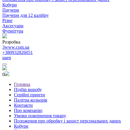
Кобури
Паучери
Паучери для 12 калібру
Різне
Аксесуари
Фурнітура
Розробка
3www.com.ua
+380932826051
ua
en
0
Головна
Підбір виробу
Серійні принти
Палітра кольорів
Контакти
Про компанію
Умови повернення товару
Положення про обробку і захист персональних даних
Кобури