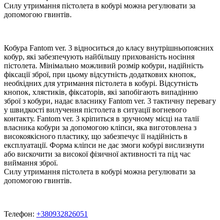
Силу утримання пістолета в кобурі можна регулювати за
допомогою гвинтів.
Кобура Fantom ver. 3 відноситься до класу внутрішньопоясних
кобур, які забезпечують найбільшу прихованість носіння
пістолета. Мінімально можливий розмір кобури, надійність
фіксації зброї, при цьому відсутність додаткових кнопок,
необхідних для утримання пістолета в кобурі. Відсутність
кнопок, хлястиків, фіксаторів, які запобігають випадінню
зброї з кобури, надає власнику Fantom ver. 3 тактичну перевагу
у швидкості вилучення пістолета в ситуації вогневого
контакту. Fantom ver. 3 кріпиться в зручному місці на талії
власника кобури за допомогою кліпси, яка виготовлена з
високоякісного пластику, що забезпечує її надійність в
експлуатації. Форма кліпси не дає змоги кобурі вислизнути
або вискочити за високої фізичної активності та під час
виймання зброї.
Силу утримання пістолета в кобурі можна регулювати за
допомогою гвинтів.
Телефон:
+380932826051