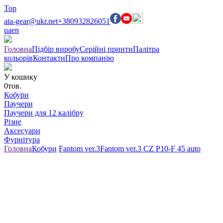
Top
ata-gear@ukr.net
+380932826051
ua
en
Головна
Підбір виробу
Серійні принти
Палітра
кольорів
Контакти
Про компанію
У кошику
0
тов.
Кобури
Паучери
Паучери для 12 калібру
Різне
Аксесуари
Фурнітура
Головна
Кобури
Fantom ver.3
Fantom ver.3 CZ P10-F 45 auto