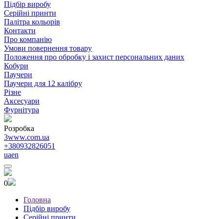
Підбір виробу
Серійні принти
Палітра кольорів
Контакти
Про компанію
Умови повернення товару
Положення про обробку і захист персональних даних
Кобури
Паучери
Паучери для 12 калібру
Різне
Аксесуари
Фурнітура
Розробка
3www.com.ua
+380932826051
ua
en
0
Головна
Підбір виробу
Серійні принти