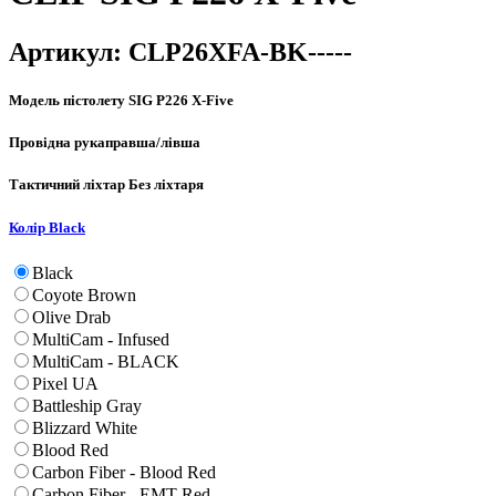
Артикул:
CLP26XFA-BK-----
Модель пістолету
SIG P226 X-Five
Провідна рука
правша/лівша
Тактичний ліхтар
Без ліхтаря
Колір
Black
Black
Coyote Brown
Olive Drab
MultiCam - Infused
MultiCam - BLACK
Pixel UA
Battleship Gray
Blizzard White
Blood Red
Carbon Fiber - Blood Red
Carbon Fiber - EMT Red