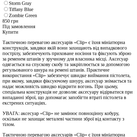
Storm Gray
Tiffany Blue
Zombie Green
850
грн
Під замовлення
Купити
Тактичною перевагою аксесуарів «Clip» є їхня мініатюрна
конструкція, завдяки якій вони захищають від випадкового
пострілу, забезпечують приховане носіння та фіксують зброю
за ременем штанів у зручному для власника місці. Аксесуар
одягається на спускову скобу та закріплюється за допомогою
регульованого шнура на ремені штанів. Практичне
використання «Clip» забезпечує швидке виймання пістолета,
при якому, завдяки фіксуючому шнуру, аксесуар знімається та
надає можливість швидко відкрити вогонь. При цьому,
спеціальна конструкція не дозволяє аксесуару відірватися при
випаданні зброї, що допомагає запобігти втраті пістолета в
екстрених ситуаціях.
УВАГА: аксесуар «Clip» не замінює повноцінну кобуру,
оскільки не захищає металеві частини зброї від контакту з
тілом.
Тактичною перевагою аксесуарів «Clip» є їхня мініатюрна