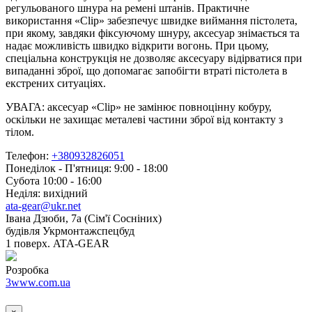
регульованого шнура на ремені штанів. Практичне
використання «Clip» забезпечує швидке виймання пістолета,
при якому, завдяки фіксуючому шнуру, аксесуар знімається та
надає можливість швидко відкрити вогонь. При цьому,
спеціальна конструкція не дозволяє аксесуару відірватися при
випаданні зброї, що допомагає запобігти втраті пістолета в
екстрених ситуаціях.
УВАГА: аксесуар «Clip» не замінює повноцінну кобуру,
оскільки не захищає металеві частини зброї від контакту з
тілом.
Телефон:
+380932826051
Понеділок - П'ятниця: 9:00 - 18:00
Субота 10:00 - 16:00
Неділя: вихідний
ata-gear@ukr.net
Івана Дзюби, 7а (Сім'ї Сосніних)
будівля Укрмонтажспецбуд
1 поверх. ATA-GEAR
Розробка
3www.com.ua