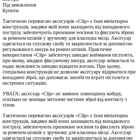
Під замовлення
Купити
Тактичною перевагою аксесуарів «Clip» є їхня мініатюрна
конструкція, завдяки якій вони захищають від випадкового
пострілу, забезпечують приховане носіння та фіксують зброю
за ременем штанів у зручному для власника місці. Аксесуар
одягається на спускову скобу та закріплюється за допомогою
регульованого шнура на ремені штанів. Практичне
використання «Clip» забезпечує швидке виймання пістолета,
при якому, завдяки фіксуючому шнуру, аксесуар знімається та
надає можливість швидко відкрити вогонь. При цьому,
спеціальна конструкція не дозволяє аксесуару відірватися при
випаданні зброї, що допомагає запобігти втраті пістолета в
екстрених ситуаціях.
УВАГА: аксесуар «Clip» не замінює повноцінну кобуру,
оскільки не захищає металеві частини зброї від контакту з
тілом.
Тактичною перевагою аксесуарів «Clip» є їхня мініатюрна
конструкція, завдяки якій вони захищають від випадкового
пострілу, забезпечують приховане носіння та фіксують зброю
за ременем штанів у зручному для власника місці. Аксесуар
одягається на спускову скобу та закріплюється за допомогою