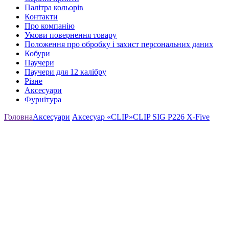
Палітра кольорів
Контакти
Про компанію
Умови повернення товару
Положення про обробку і захист персональних даних
Кобури
Паучери
Паучери для 12 калібру
Різне
Аксесуари
Фурнітура
Головна
Аксесуари
Аксесуар «CLIP»
CLIP SIG P226 X-Five