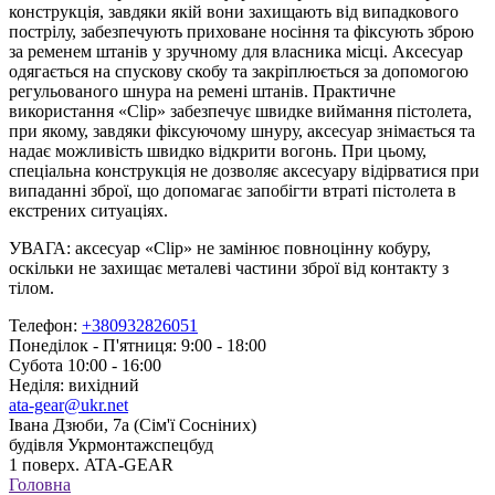
конструкція, завдяки якій вони захищають від випадкового
пострілу, забезпечують приховане носіння та фіксують зброю
за ременем штанів у зручному для власника місці. Аксесуар
одягається на спускову скобу та закріплюється за допомогою
регульованого шнура на ремені штанів. Практичне
використання «Clip» забезпечує швидке виймання пістолета,
при якому, завдяки фіксуючому шнуру, аксесуар знімається та
надає можливість швидко відкрити вогонь. При цьому,
спеціальна конструкція не дозволяє аксесуару відірватися при
випаданні зброї, що допомагає запобігти втраті пістолета в
екстрених ситуаціях.
УВАГА: аксесуар «Clip» не замінює повноцінну кобуру,
оскільки не захищає металеві частини зброї від контакту з
тілом.
Телефон:
+380932826051
Понеділок - П'ятниця: 9:00 - 18:00
Субота 10:00 - 16:00
Неділя: вихідний
ata-gear@ukr.net
Івана Дзюби, 7а (Сім'ї Сосніних)
будівля Укрмонтажспецбуд
1 поверх. ATA-GEAR
Головна