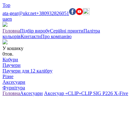
Top
ata-gear@ukr.net
+380932826051
ua
en
Головна
Підбір виробу
Серійні принти
Палітра
кольорів
Контакти
Про компанію
У кошику
0
тов.
Кобури
Паучери
Паучери для 12 калібру
Різне
Аксесуари
Фурнітура
Головна
Аксесуари
Аксесуар «CLIP»
CLIP SIG P226 X-Five