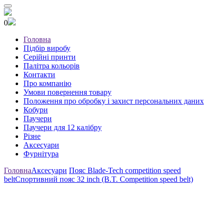
0
Головна
Підбір виробу
Серійні принти
Палітра кольорів
Контакти
Про компанію
Умови повернення товару
Положення про обробку і захист персональних даних
Кобури
Паучери
Паучери для 12 калібру
Різне
Аксесуари
Фурнітура
Головна
Аксесуари
Пояс Blade-Tech competition speed
belt
Спортивний пояс 32 inch (B.T. Competition speed belt)