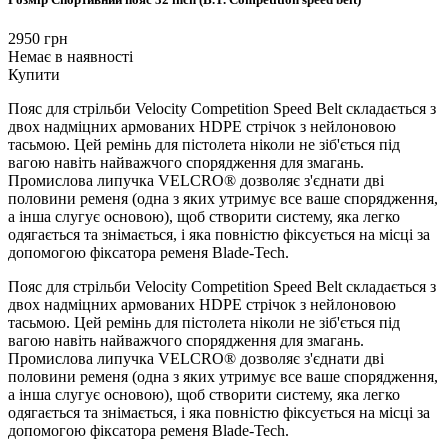
2950
грн
Немає в наявності
Купити
Пояс для стрільби Velocity Competition Speed Belt складається з
двох надміцних армованих HDPE стрічок з нейлоновою
тасьмою. Цей ремінь для пістолета ніколи не зіб'ється під
вагою навіть найважчого спорядження для змагань.
Промислова липучка VELCRO® дозволяє з'єднати дві
половини ременя (одна з яких утримує все ваше спорядження,
а інша слугує основою), щоб створити систему, яка легко
одягається та знімається, і яка повністю фіксується на місці за
допомогою фіксатора ременя Blade-Tech.
Пояс для стрільби Velocity Competition Speed Belt складається з
двох надміцних армованих HDPE стрічок з нейлоновою
тасьмою. Цей ремінь для пістолета ніколи не зіб'ється під
вагою навіть найважчого спорядження для змагань.
Промислова липучка VELCRO® дозволяє з'єднати дві
половини ременя (одна з яких утримує все ваше спорядження,
а інша слугує основою), щоб створити систему, яка легко
одягається та знімається, і яка повністю фіксується на місці за
допомогою фіксатора ременя Blade-Tech.