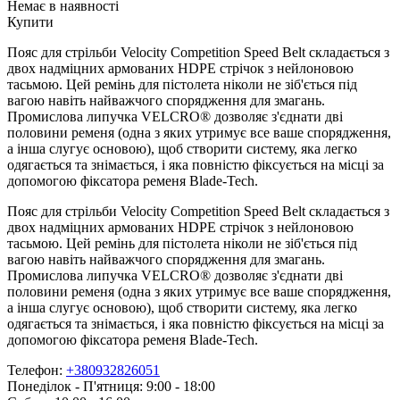
Немає в наявності
Купити
Пояс для стрільби Velocity Competition Speed Belt складається з
двох надміцних армованих HDPE стрічок з нейлоновою
тасьмою. Цей ремінь для пістолета ніколи не зіб'ється під
вагою навіть найважчого спорядження для змагань.
Промислова липучка VELCRO® дозволяє з'єднати дві
половини ременя (одна з яких утримує все ваше спорядження,
а інша слугує основою), щоб створити систему, яка легко
одягається та знімається, і яка повністю фіксується на місці за
допомогою фіксатора ременя Blade-Tech.
Пояс для стрільби Velocity Competition Speed Belt складається з
двох надміцних армованих HDPE стрічок з нейлоновою
тасьмою. Цей ремінь для пістолета ніколи не зіб'ється під
вагою навіть найважчого спорядження для змагань.
Промислова липучка VELCRO® дозволяє з'єднати дві
половини ременя (одна з яких утримує все ваше спорядження,
а інша слугує основою), щоб створити систему, яка легко
одягається та знімається, і яка повністю фіксується на місці за
допомогою фіксатора ременя Blade-Tech.
Телефон:
+380932826051
Понеділок - П'ятниця: 9:00 - 18:00