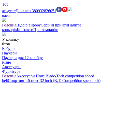
Top
ata-gear@ukr.net
+380932826051
ua
en
Головна
Підбір виробу
Серійні принти
Палітра
кольорів
Контакти
Про компанію
У кошику
0
тов.
Кобури
Паучери
Паучери для 12 калібру
Різне
Аксесуари
Фурнітура
Головна
Аксесуари
Пояс Blade-Tech competition speed
belt
Спортивний пояс 32 inch (B.T. Competition speed belt)