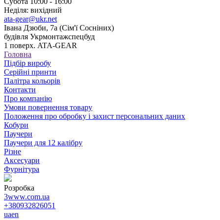
Субота 10:00 - 16:00
Неділя: вихідний
ata-gear@ukr.net
Івана Дзюби, 7а (Сім'ї Сосніних)
будівля Укрмонтажспецбуд
1 поверх. ATA-GEAR
Головна
Підбір виробу
Серійні принти
Палітра кольорів
Контакти
Про компанію
Умови повернення товару
Положення про обробку і захист персональних даних
Кобури
Паучери
Паучери для 12 калібру
Різне
Аксесуари
Фурнітура
Розробка
3www.com.ua
+380932826051
ua
en