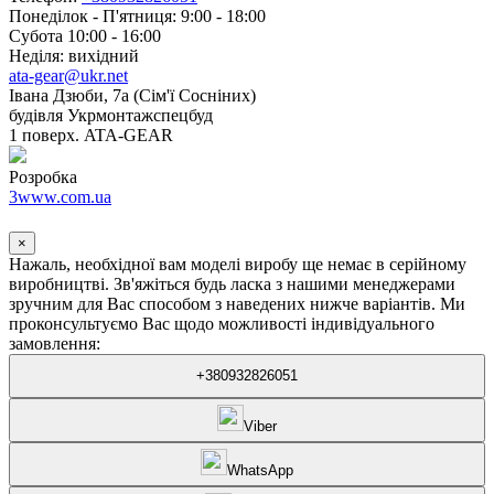
Понеділок - П'ятниця: 9:00 - 18:00
Субота 10:00 - 16:00
Неділя: вихідний
ata-gear@ukr.net
Івана Дзюби, 7а (Сім'ї Сосніних)
будівля Укрмонтажспецбуд
1 поверх. ATA-GEAR
Розробка
3www.com.ua
×
Нажаль, необхідної вам моделі виробу ще немає в серійному
виробництві. Зв'яжіться будь ласка з нашими менеджерами
зручним для Вас способом з наведених нижче варіантів. Ми
проконсультуємо Вас щодо можливості індивідуального
замовлення:
+380932826051
Viber
WhatsApp