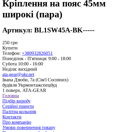
Кріплення на пояс 45мм
широкі (пара)
Артикул:
BL1SW45A-BK-----
250
грн
Купити
Телефон:
+380932826051
Понеділок - П'ятниця: 9:00 - 18:00
Субота 10:00 - 16:00
Неділя: вихідний
ata-gear@ukr.net
Івана Дзюби, 7а (Сім'ї Сосніних)
будівля Укрмонтажспецбуд
1 поверх. ATA-GEAR
Головна
Підбір виробу
Серійні принти
Палітра кольорів
Контакти
Про компанію
Умови повернення товару