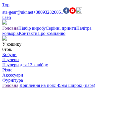
Top
ata-gear@ukr.net
+380932826051
ua
en
Головна
Підбір виробу
Серійні принти
Палітра
кольорів
Контакти
Про компанію
У кошику
0
тов.
Кобури
Паучери
Паучери для 12 калібру
Різне
Аксесуари
Фурнітура
Головна
Кріплення на пояс 45мм широкі (пара)