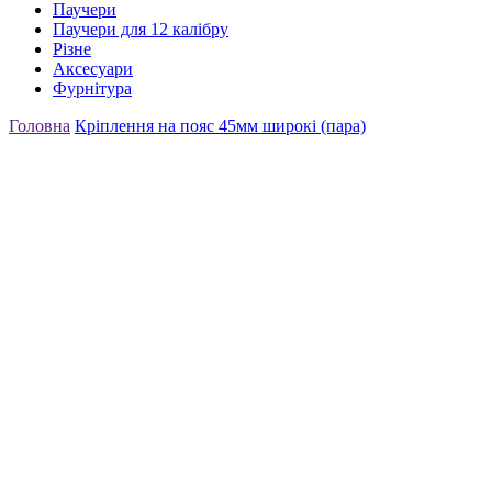
Паучери
Паучери для 12 калібру
Різне
Аксесуари
Фурнітура
Головна
Кріплення на пояс 45мм широкі (пара)