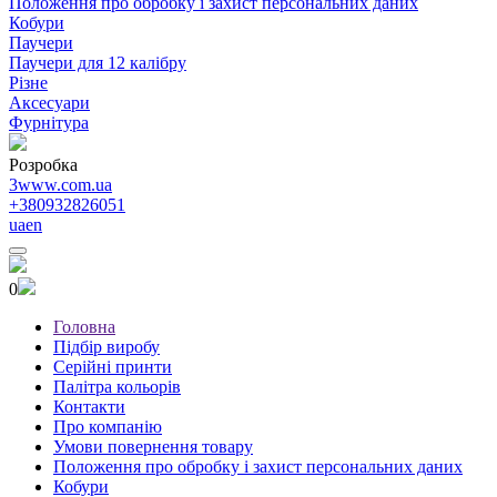
Положення про обробку і захист персональних даних
Кобури
Паучери
Паучери для 12 калібру
Різне
Аксесуари
Фурнітура
Розробка
3www.com.ua
+380932826051
ua
en
0
Головна
Підбір виробу
Серійні принти
Палітра кольорів
Контакти
Про компанію
Умови повернення товару
Положення про обробку і захист персональних даних
Кобури