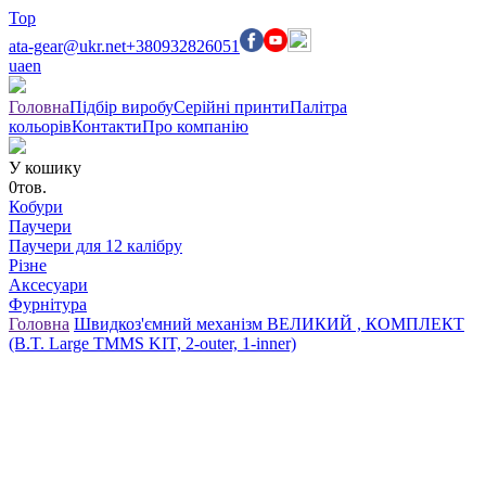
Top
ata-gear@ukr.net
+380932826051
ua
en
Головна
Підбір виробу
Серійні принти
Палітра
кольорів
Контакти
Про компанію
У кошику
0
тов.
Кобури
Паучери
Паучери для 12 калібру
Різне
Аксесуари
Фурнітура
Головна
Швидкоз'ємний механізм ВЕЛИКИЙ , КОМПЛЕКТ
(B.T. Large TMMS KIT, 2-outer, 1-inner)