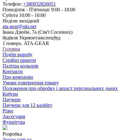
Телефон:
+380932826051
Понеділок - П'ятниця: 9:00 - 18:00
Субота 10:00 - 16:00
Неділя: вихідний
ata-gear@ukr.net
Івана Дзюби, 7а (Сім'ї Сосніних)
будівля Укрмонтажспецбуд
1 поверх. ATA-GEAR
Головна
Підбір виробу
Серійні принти
Палітра кольорів
Контакти
Про компанію
Умови повернення товару
Положення про обробку і захист персональних даних
Кобури
Паучери
Паучери для 12 калібру
Різне
Аксесуари
Фурнітура
Розробка
3www.com.ua