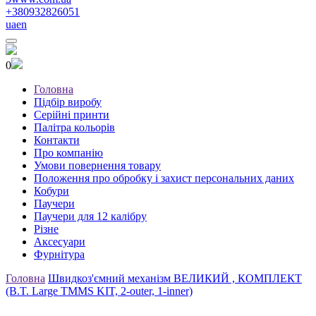
+380932826051
ua
en
0
Головна
Підбір виробу
Серійні принти
Палітра кольорів
Контакти
Про компанію
Умови повернення товару
Положення про обробку і захист персональних даних
Кобури
Паучери
Паучери для 12 калібру
Різне
Аксесуари
Фурнітура
Головна
Швидкоз'ємний механізм ВЕЛИКИЙ , КОМПЛЕКТ
(B.T. Large TMMS KIT, 2-outer, 1-inner)