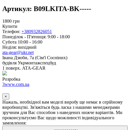
Артикул:
B09LKITA-BK-----
1800
грн
Купити
Телефон:
+380932826051
Понеділок - П'ятниця: 9:00 - 18:00
Субота 10:00 - 16:00
Неділя: вихідний
ata-gear@ukr.net
Івана Дзюби, 7а (Сім'ї Сосніних)
будівля Укрмонтажспецбуд
1 поверх. ATA-GEAR
Розробка
3www.com.ua
×
Нажаль, необхідної вам моделі виробу ще немає в серійному
виробництві. Зв'яжіться будь ласка з нашими менеджерами
зручним для Вас способом з наведених нижче варіантів. Ми
проконсультуємо Вас щодо можливості індивідуального
замовлення: