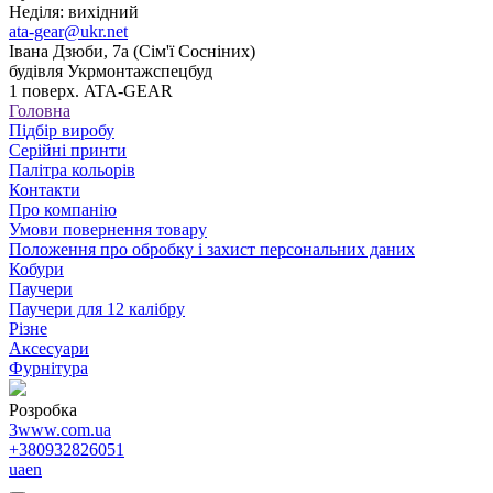
Неділя: вихідний
ata-gear@ukr.net
Івана Дзюби, 7а (Сім'ї Сосніних)
будівля Укрмонтажспецбуд
1 поверх. ATA-GEAR
Головна
Підбір виробу
Серійні принти
Палітра кольорів
Контакти
Про компанію
Умови повернення товару
Положення про обробку і захист персональних даних
Кобури
Паучери
Паучери для 12 калібру
Різне
Аксесуари
Фурнітура
Розробка
3www.com.ua
+380932826051
ua
en