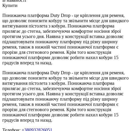
В наявності
Купити
Понижаюча платформа Duty Drop - це кріплення для ременя,
що дозволяє понизити кобуру та звільнити місце для швидкого
витягування пістолета з кобури. Понижаюча платформа
прилягає до стегна, забезпечуючи комфортне носіння зброї
протягом усього дня. Наявна у конструкції вставка дозволяє
підлаштовувати понижаючу платформу під різну ширину
ременя, також в нижній частині понижаючої платформи є
прорізи для стегнового ременя. Крім того конструкція
понижаючої платформи дозволяє робити нахил кобури 15
градусів вперед та назад.
Понижаюча платформа Duty Drop - це кріплення для ременя,
що дозволяє понизити кобуру та звільнити місце для швидкого
витягування пістолета з кобури. Понижаюча платформа
прилягає до стегна, забезпечуючи комфортне носіння зброї
протягом усього дня. Наявна у конструкції вставка дозволяє
підлаштовувати понижаючу платформу під різну ширину
ременя, також в нижній частині понижаючої платформи є
прорізи для стегнового ременя. Крім того конструкція
понижаючої платформи дозволяє робити нахил кобури 15
градусів вперед та назад.
Телефон:
+380932826051