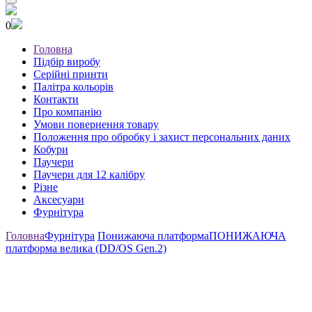
0
Головна
Підбір виробу
Серійні принти
Палітра кольорів
Контакти
Про компанію
Умови повернення товару
Положення про обробку і захист персональних даних
Кобури
Паучери
Паучери для 12 калібру
Різне
Аксесуари
Фурнітура
Головна
Фурнітура
Понижаюча платформа
ПОНИЖАЮЧА
платформа велика (DD/OS Gen.2)