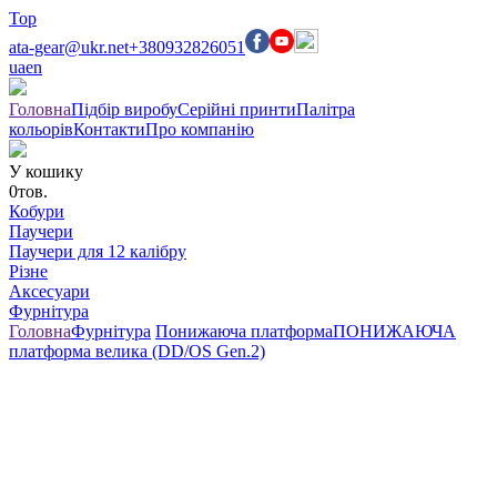
Top
ata-gear@ukr.net
+380932826051
ua
en
Головна
Підбір виробу
Серійні принти
Палітра
кольорів
Контакти
Про компанію
У кошику
0
тов.
Кобури
Паучери
Паучери для 12 калібру
Різне
Аксесуари
Фурнітура
Головна
Фурнітура
Понижаюча платформа
ПОНИЖАЮЧА
платформа велика (DD/OS Gen.2)