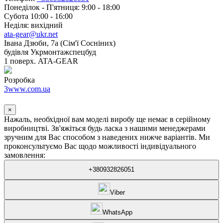
Понеділок - П'ятниця: 9:00 - 18:00
Субота 10:00 - 16:00
Неділя: вихідний
ata-gear@ukr.net
Івана Дзюби, 7а (Сім'ї Сосніних)
будівля Укрмонтажспецбуд
1 поверх. ATA-GEAR
Розробка
3www.com.ua
×
Нажаль, необхідної вам моделі виробу ще немає в серійному
виробництві. Зв'яжіться будь ласка з нашими менеджерами
зручним для Вас способом з наведених нижче варіантів. Ми
проконсультуємо Вас щодо можливості індивідуального
замовлення:
+380932826051
Viber
WhatsApp